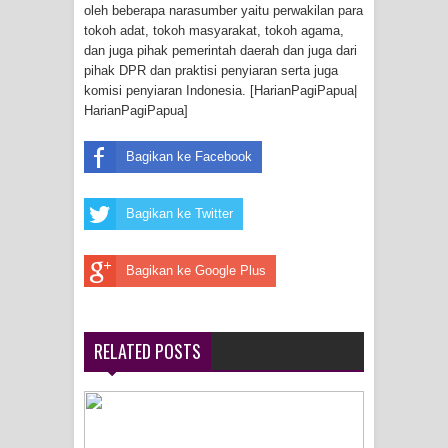
Frontier into National Food Belt with
oleh beberapa narasumber yaitu perwakilan para
tokoh adat, tokoh masyarakat, tokoh agama,
dan juga pihak pemerintah daerah dan juga dari
Mechanized Rice Expansion
pihak DPR dan praktisi penyiaran serta juga
komisi penyiaran Indonesia. [HarianPagiPapua|
Mentan Tinjau Program Cetak Sawah
HarianPagiPapua]
dan Penanaman Padi di Merauke
Bagikan ke Facebook
Mantan Sekda Jayawijaya Jadi
Bagikan ke Twitter
Tersangka Kasus Korupsi Jalan
Lingkar
Bagikan ke Google Plus
Papuan Artisans Take Center Stage
at Indonesia's National Craft
RELATED POSTS
Anniversary in Makassar