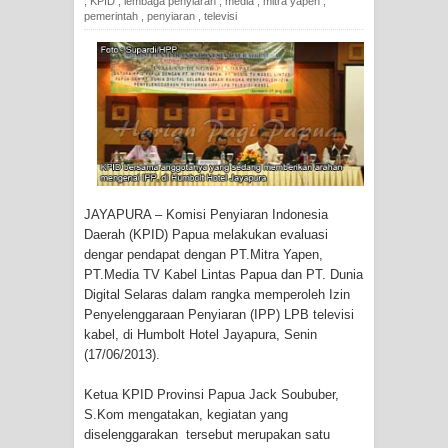
,
KPID
,
lembaga penyiaran
,
media
,
mitra yapen
,
Tiga Personel Polresta Jayapura Kota
pemerintah
,
penyiaran
,
televisi
Jalani Sidang BP4R di Jayapura
Kapolresta Jayapura Kota
Mengapresiasi Antusiasme Warga
Saat Nonton Bareng Final Piala Dunia
JAYAPURA – Komisi Penyiaran Indonesia
2026 di Lapangan Karang PTC Entrop
Daerah (KPID) Papua melakukan evaluasi
dengar pendapat dengan PT.Mitra Yapen,
Kebakaran Hanguskan Satu Rumah
PT.Media TV Kabel Lintas Papua dan PT. Dunia
Digital Selaras dalam rangka memperoleh Izin
di Kompleks Asrama Polisi Sorong
Penyelenggaraan Penyiaran (IPP) LPB televisi
kabel, di Humbolt Hotel Jayapura, Senin
Profil Lengkap Papua Barat, Bumi
(17/06/2013).
Cenderawasih di Ujung Barat Papua
Ketua KPID Provinsi Papua Jack Soububer,
S.Kom mengatakan, kegiatan yang
Profil Lengkap Provinsi Papua, Bumi
diselenggarakan tersebut merupakan satu