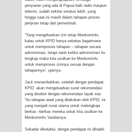
penyiaran yang ada di Papua baik radio maupun
Polres Jayapura Terima Laporan
televisi, sudah sekitar seratus lebih, yang
hingga saat ini masih dalam tahapan proses
perijinan tetap dari pemerintah.
Hilangnya Agustina Ester Bonsapia
“Yang mengeluarkan izin tetap Menkominfo,
Marthen Medlama Sebut Pemprov
kalau untuk KPID hanya sebatas bagaimana
untuk memproses tahapan – tahapan secara
Papua Siapkan 1000 Kuota Beasiswa
administrasi, tetapi nanti ketika administrasi itu
lengkap maka kita usulkan ke Menkominfo
Mace
untuk memproses izinnya sesuai dengan
tahapannya”, ujarnya.
BRI Region 18 Jayapura Salurkan
Jack menambahkan, setelah dengar pendapat,
Bantuan CSR untuk RS Bhayangkara
KPID akan mengeluarkan surat rekomendasi
yang disebut dengan rekomendasi layak siar.
Polda Papua pada Peringatan Hari
“Itu tahapan awal yang dilakukan oleh KPID, ini
yang menjadi surat utama untuk melengkapi
Bhayangkara ke-80
berkas –berkas mereka untuk kita usulkan ke
Menkominfo,“tandasnya.
Indonesia Turns Remote Papua
Sekadar diketahui, dengar pendapat ini dihadiri