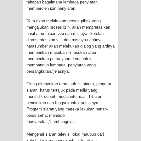
tahapan bagaimana lembaga penyiaran
Cenderawasih di Ujung Timur
memperoleh izin penyiaran.
Indonesia
“Kita akan melakukan proses pihak yang
mengajukan proses izin, akan mempretasikan
hasil atau tujuan visi dan misinya. Setelah
Profil Lengkap Aceh, Provinsi
dipresentasikan visi dan misinya nantinya
narasumber akan melakukan dialog yang artinya
Istimewa di Ujung Sumatera
memberikan masukan –masukan atau
memberikan pertanyaan demi untuk
Lima Rumah Pribadi Terbakar Di
membangun lembaga penyiaran yang
bersangkutan,”jelasnya.
Hamadi Jayapura Selatan
“Yang ditanyakan termasuk isi siaran, program
Gempa M3,3 Guncang Nabire, BMKG
siaran, harus tertajuk pada media yang
mendidik seperti media informasi, hiburan,
Imbau Waspada Susulan
pendidikan dan fungsi kontrol sosialnya.
Program siaran yang mereka lakukan benar–
Mama-Mama Pasar Lama Sentani
benar sehat mendidik
masyarakat,”sambungnya.
Protes Tumpukan Sampah dengan
Mengenai siaran televisi lokal maupun dari
Menghambur ke Tengah Jalan
kabel, Jack mengungkapkan, lembaga