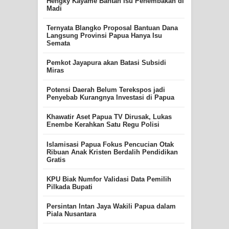
Hengky Kayame Bantah Isu Penembakan di
Madi
Ternyata Blangko Proposal Bantuan Dana
Langsung Provinsi Papua Hanya Isu
Semata
Pemkot Jayapura akan Batasi Subsidi
Miras
Potensi Daerah Belum Terekspos jadi
Penyebab Kurangnya Investasi di Papua
Khawatir Aset Papua TV Dirusak, Lukas
Enembe Kerahkan Satu Regu Polisi
Islamisasi Papua Fokus Pencucian Otak
Ribuan Anak Kristen Berdalih Pendidikan
Gratis
KPU Biak Numfor Validasi Data Pemilih
Pilkada Bupati
Persintan Intan Jaya Wakili Papua dalam
Piala Nusantara