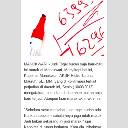
Tiga Personel Polresta Jayapura Kota
Jalani Sidang BP4R di Jayapura
Kapolresta Jayapura Kota
Mengapresiasi Antusiasme Warga
Saat Nonton Bareng Final Piala Dunia
2026 di Lapangan Karang PTC Entrop
MANOKWARI - Judi Togel bukan saja baru-baru
ini marak di Manokwari. Menyikapi hal ini,
Kebakaran Hanguskan Satu Rumah
Kapolres Manokwari, AKBP Ricko Taruna
Mauruh, SE, MM, yang di konfirmasi terkait
di Kompleks Asrama Polisi Sorong
perjudian di daerah ini, Senin (10/06/2013)
mengatakan, perjudian di daerah ini bukan saja
baru terjadi. Ataupun kian marak akhir-akhir ini.
Profil Lengkap Papua Barat, Bumi
"Sebelum saya menjabat juga togel sudah ada.
Cenderawasih di Ujung Barat Papua
Bahkan sebelum-sebelumnya juga udah marak.
Jadi bukan sekarang ini judi marak," ujar
Profil Lengkap Provinsi Papua, Bumi
Kapolres di ruang kerjanya. Kata dia, pihaknya