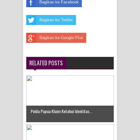
Bagikan ke Facebook
Frontier into National Food Belt with
Mechanized Rice Expansion
Bagikan ke Twitter
Mentan Tinjau Program Cetak Sawah
Bagikan ke Google Plus
dan Penanaman Padi di Merauke
Mantan Sekda Jayawijaya Jadi
RELATED POSTS
Tersangka Kasus Korupsi Jalan
Lingkar
Papuan Artisans Take Center Stage
at Indonesia's National Craft
Polda Papua Klaim Ketahui Identitas...
Anniversary in Makassar
Presenter TVRI Papua Barat Yanto