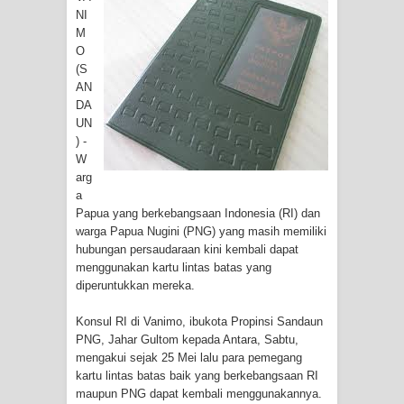
Tiga Personel Polresta Jayapura Kota
NI
M
Jalani Sidang BP4R di Jayapura
O
(S
Kapolresta Jayapura Kota
AN
DA
Mengapresiasi Antusiasme Warga
UN
) -
W
Saat Nonton Bareng Final Piala Dunia
arg
a
2026 di Lapangan Karang PTC Entrop
Papua yang berkebangsaan Indonesia (RI) dan
warga Papua Nugini (PNG) yang masih memiliki
Kebakaran Hanguskan Satu Rumah
hubungan persaudaraan kini kembali dapat
menggunakan kartu lintas batas yang
di Kompleks Asrama Polisi Sorong
diperuntukkan mereka.
Profil Lengkap Papua Barat, Bumi
Konsul RI di Vanimo, ibukota Propinsi Sandaun
PNG, Jahar Gultom kepada Antara, Sabtu,
Cenderawasih di Ujung Barat Papua
mengakui sejak 25 Mei lalu para pemegang
kartu lintas batas baik yang berkebangsaan RI
Profil Lengkap Provinsi Papua, Bumi
maupun PNG dapat kembali menggunakannya.