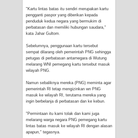
Cenderawasih di Ujung Timur
"Kartu lintas batas itu sendiri merupakan kartu
pengganti paspor yang diberikan kepada
Indonesia
penduduk kedua negara yang bermukim di
perbatasan dan memiliki hubungan saudara,"
Profil Lengkap Aceh, Provinsi
kata Jahar Gultom.
Sebelumnya, penggunaan kartu tersebut
Istimewa di Ujung Sumatera
sempat dilarang oleh pemerintah PNG sehingga
petugas di perbatasan antarnegara di Wutung
Lima Rumah Pribadi Terbakar Di
melarang WNI pemegang kartu tersebut masuk
wilayah PNG.
Hamadi Jayapura Selatan
Namun sebaliknya mereka (PNG) meminta agar
Gempa M3,3 Guncang Nabire, BMKG
pemerintah RI tetap mengizinkan wn PNG
masuk ke wilayah RI, terutama mereka yang
Imbau Waspada Susulan
ingin berbelanja di perbatasan dan ke kebun.
Mama-Mama Pasar Lama Sentani
"Permintaan itu kami tolak dan kami juga
melarang warga negara PNG pemegang kartu
Protes Tumpukan Sampah dengan
lintas batas masuk ke wilayah RI dengan alasan
apapun," tegasnya.
Menghambur ke Tengah Jalan