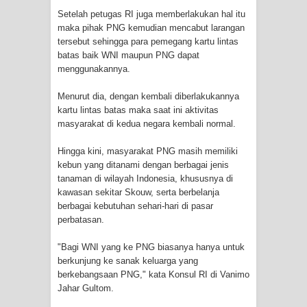
Setelah petugas RI juga memberlakukan hal itu
Polres Jayapura Terima Laporan
maka pihak PNG kemudian mencabut larangan
tersebut sehingga para pemegang kartu lintas
Hilangnya Agustina Ester Bonsapia
batas baik WNI maupun PNG dapat
menggunakannya.
Marthen Medlama Sebut Pemprov
Menurut dia, dengan kembali diberlakukannya
kartu lintas batas maka saat ini aktivitas
Papua Siapkan 1000 Kuota Beasiswa
masyarakat di kedua negara kembali normal.
Mace
Hingga kini, masyarakat PNG masih memiliki
kebun yang ditanami dengan berbagai jenis
BRI Region 18 Jayapura Salurkan
tanaman di wilayah Indonesia, khususnya di
kawasan sekitar Skouw, serta berbelanja
Bantuan CSR untuk RS Bhayangkara
berbagai kebutuhan sehari-hari di pasar
perbatasan.
Polda Papua pada Peringatan Hari
"Bagi WNI yang ke PNG biasanya hanya untuk
Bhayangkara ke-80
berkunjung ke sanak keluarga yang
berkebangsaan PNG," kata Konsul RI di Vanimo
Indonesia Turns Remote Papua
Jahar Gultom.