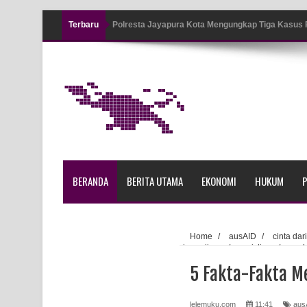
Terbaru
Polresta Jayapura Kota Mengungkap Tiga Kasus
Jayapura
Tiga Personel Polresta Jayapura Kota Jalani Sid
Kapolresta Jayapura Kota Mengapresiasi Antusia
Lapangan Karang PTC Entrop
Kebakaran Hanguskan Satu Rumah di Kompleks A
BERANDA
BERITA UTAMA
EKONOMI
HUKUM
P
Profil Lengkap Papua Barat, Bumi Cenderawasih 
Profil Lengkap Provinsi Papua, Bumi Cenderawasi
Home
/
ausAID
/
cinta da
jayawijaya
/
peristiwa
/
sen
Profil Lengkap Aceh, Provinsi Istimewa di Ujung 
5 Fakta-Fakta M
Lima Rumah Pribadi Terbakar Di Hamadi Jayapur
lelemuku.com
11:41
aus