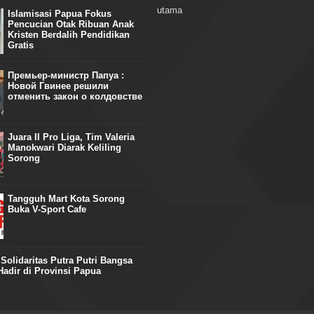
utama
Islamisasi Papua Fokus
Pencucian Otak Ribuan Anak
Kristen Berdalih Pendidikan
Gratis
Премьер-министр Папуа :
Новой Гвинее решили
отменить закон о колдовстве
Juara II Pro Liga, Tim Valeria
Manokwari Diarak Keliling
Sorong
Tangguh Mart Kota Sorong
Buka V-Sport Cafe
olidaritas Putra Putri Bangsa
adir di Provinsi Papua