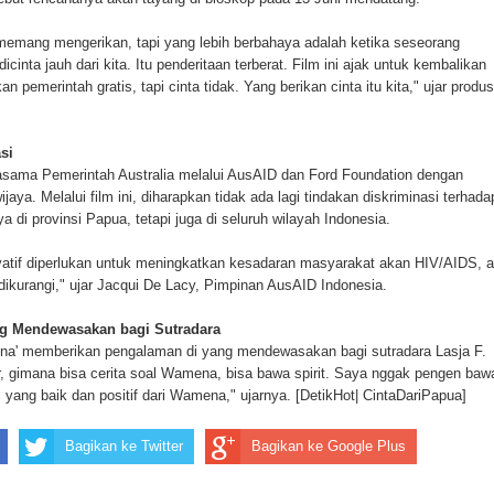
ten Pegunungan Arfak
 memang mengerikan, tapi yang lebih berbahaya adalah ketika seseorang
icinta jauh dari kita. Itu penderitaan terberat. Film ini ajak untuk kembalikan
un Memti Belum Hasil, Polisi Periksa Saksi dan Kerahkan
an pemerintah gratis, tapi cinta tidak. Yang berikan cinta itu kita," ujar produs
si
jasama Pemerintah Australia melalui AusAID dan Ford Foundation dengan
ya. Melalui film ini, diharapkan tidak ada lagi tindakan diskriminasi terhada
 di provinsi Papua, tetapi juga di seluruh wilayah Indonesia.
atif diperlukan untuk meningkatkan kesadaran masyarakat akan HIV/AIDS, a
 dikurangi," ujar Jacqui De Lacy, Pimpinan AusAID Indonesia.
ng Mendewasakan bagi Sutradara
mena' memberikan pengalaman di yang mendewasakan bagi sutradara Lasja F.
r, gimana bisa cerita soal Wamena, bisa bawa spirit. Saya nggak pengen baw
pi yang baik dan positif dari Wamena," ujarnya. [DetikHot| CintaDariPapua]
Bagikan ke Twitter
Bagikan ke Google Plus