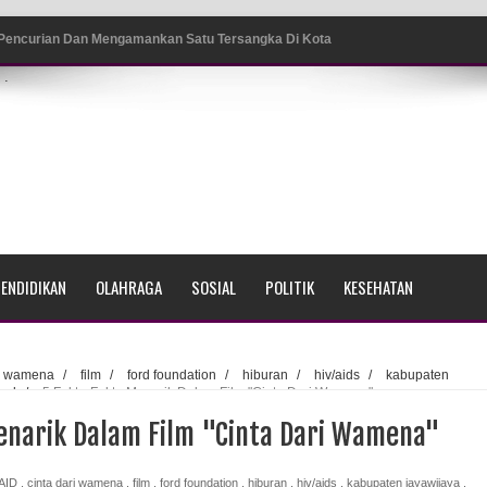
 Pencurian Dan Mengamankan Satu Tersangka Di Kota
.
ang BP4R di Jayapura
sme Warga Saat Nonton Bareng Final Piala Dunia 2026 di
srama Polisi Sorong
ENDIDIKAN
OLAHRAGA
SOSIAL
POLITIK
KESEHATAN
di Ujung Barat Papua
h di Ujung Timur Indonesia
ri wamena
/
film
/
ford foundation
/
hiburan
/
hiv/aids
/
kabupaten
bud
/
5 Fakta-Fakta Menarik Dalam Film "Cinta Dari Wamena"
Sumatera
enarik Dalam Film "Cinta Dari Wamena"
a Selatan
AID
,
cinta dari wamena
,
film
,
ford foundation
,
hiburan
,
hiv/aids
,
kabupaten jayawijaya
,