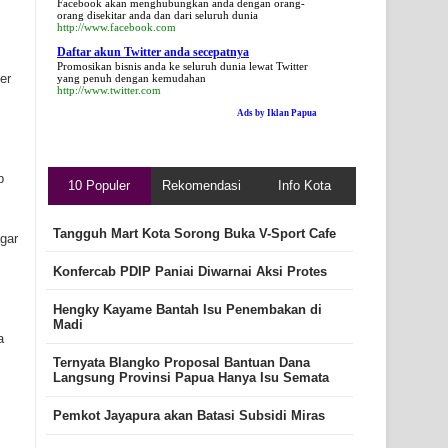
Facebook akan menghubungkan anda dengan orang-
orang disekitar anda dan dari seluruh dunia
http://www.facebook.com
Daftar akun Twitter anda secepatnya
Promosikan bisnis anda ke seluruh dunia lewat Twitter
er
yang penuh dengan kemudahan
http://www.twitter.com
Ads by Iklan Papua
p
10 Populer
Rekomendasi
Info Kota
Tangguh Mart Kota Sorong Buka V-Sport Cafe
gar
Konfercab PDIP Paniai Diwarnai Aksi Protes
Hengky Kayame Bantah Isu Penembakan di
Madi
a
Ternyata Blangko Proposal Bantuan Dana
Langsung Provinsi Papua Hanya Isu Semata
Pemkot Jayapura akan Batasi Subsidi Miras