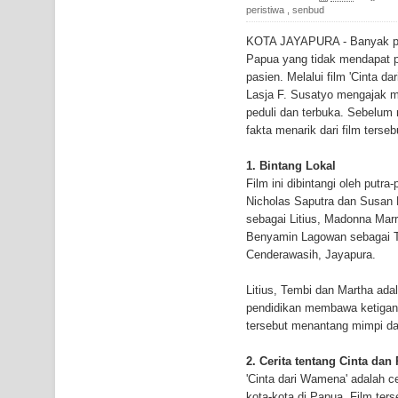
Gempa M3,3 Guncang Nabire, BMKG Imbau Wasp
peristiwa
,
senbud
KOTA JAYAPURA - Banyak pe
Mama-Mama Pasar Lama Sentani Protes Tumpuk
Papua yang tidak mendapat 
pasien. Melalui film 'Cinta da
Polres Jayapura Terima Laporan Hilangnya Agust
Lasja F. Susatyo mengajak m
peduli dan terbuka. Sebelum
Marthen Medlama Sebut Pemprov Papua Siapkan
fakta menarik dari film terseb
BRI Region 18 Jayapura Salurkan Bantuan CSR u
1. Bintang Lokal
Film ini dibintangi oleh putr
Bhayangkara ke-80
Nicholas Saputra dan Susan 
sebagai Litius, Madonna Mar
Indonesia Turns Remote Papua Frontier into Nati
Benyamin Lagowan sebagai 
Cenderawasih, Jayapura.
Mentan Tinjau Program Cetak Sawah dan Penana
Litius, Tembi dan Martha ad
Mantan Sekda Jayawijaya Jadi Tersangka Kasus K
pendidikan membawa ketigany
tersebut menantang mimpi dan
Papuan Artisans Take Center Stage at Indonesia's
2. Cerita tentang Cinta dan
'Cinta dari Wamena' adalah c
Presenter TVRI Papua Barat Yanto Idorway Masih 
kota-kota di Papua. Film ter