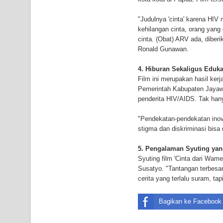
Air Terjun Memti Pesona Tersembunyi di Kabupa
"Judulnya 'cinta' karena HIV
kehilangan cinta, orang yang d
Pencarian Hari Keenam Korban Hanyut di Air Terj
cinta. (Obat) ARV ada, diberik
Ronald Gunawan.
K9
4. Hiburan Sekaligus Eduka
Film ini merupakan hasil ker
Pemerintah Kabupaten Jayawija
penderita HIV/AIDS. Tak hanya
"Pendekatan-pendekatan inov
stigma dan diskriminasi bisa
5. Pengalaman Syuting ya
Syuting film 'Cinta dari Wa
Susatyo. "Tantangan terbesa
cerita yang terlalu suram, ta
Bagikan ke Facebook