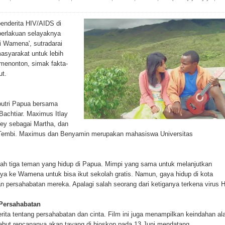
ada Susulan
nderita HIV/AIDS di
an Sampah dengan Menghambur ke Tengah Jalan
perlakuan selayaknya
ri Wamena', sutradarai
ina Ester Bonsapia
asyarakat untuk lebih
 menonton, simak fakta-
 1000 Kuota Beasiswa Mace
ut.
ntuk RS Bhayangkara Polda Papua pada Peringatan Hari
a-putri Papua bersama
Bachtiar. Maximus Itlay
rey sebagai Martha, dan
onal Food Belt with Mechanized Rice Expansion
Tembi. Maximus dan Benyamin merupakan mahasiswa Universitas
man Padi di Merauke
alah tiga teman yang hidup di Papua. Mimpi yang sama untuk melanjutkan
orupsi Jalan Lingkar
a ke Wamena untuk bisa ikut sekolah gratis. Namun, gaya hidup di kota
 persahabatan mereka. Apalagi salah seorang dari ketiganya terkena virus H
 National Craft Anniversary in Makassar
 Persahabatan
erita tentang persahabatan dan cinta. Film ini juga menampilkan keindahan a
Hilang
sebut rencananya akan tayang di bioskop pada 13 Juni mendatang.