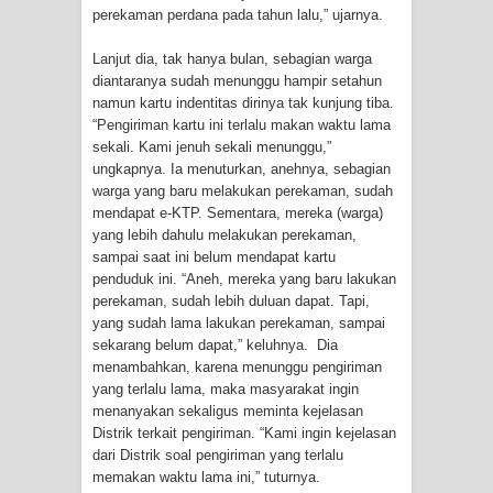
perekaman perdana pada tahun lalu,” ujarnya.
Cenderawasih di Ujung Timur
Lanjut dia, tak hanya bulan, sebagian warga
Indonesia
diantaranya sudah menunggu hampir setahun
namun kartu indentitas dirinya tak kunjung tiba.
Profil Lengkap Aceh, Provinsi
“Pengiriman kartu ini terlalu makan waktu lama
sekali. Kami jenuh sekali menunggu,”
Istimewa di Ujung Sumatera
ungkapnya. Ia menuturkan, anehnya, sebagian
warga yang baru melakukan perekaman, sudah
Lima Rumah Pribadi Terbakar Di
mendapat e-KTP. Sementara, mereka (warga)
yang lebih dahulu melakukan perekaman,
Hamadi Jayapura Selatan
sampai saat ini belum mendapat kartu
penduduk ini. “Aneh, mereka yang baru lakukan
perekaman, sudah lebih duluan dapat. Tapi,
Gempa M3,3 Guncang Nabire, BMKG
yang sudah lama lakukan perekaman, sampai
sekarang belum dapat,” keluhnya. Dia
Imbau Waspada Susulan
menambahkan, karena menunggu pengiriman
yang terlalu lama, maka masyarakat ingin
Mama-Mama Pasar Lama Sentani
menanyakan sekaligus meminta kejelasan
Distrik terkait pengiriman. “Kami ingin kejelasan
Protes Tumpukan Sampah dengan
dari Distrik soal pengiriman yang terlalu
memakan waktu lama ini,” tuturnya.
Menghambur ke Tengah Jalan