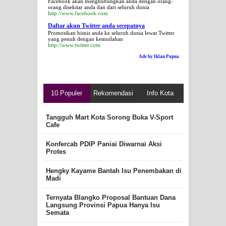
Facebook akan menghubungkan anda dengan orang-
orang disekitar anda dan dari seluruh dunia
http://www.facebook.com
Daftar akun Twitter anda secepatnya
Promosikan bisnis anda ke seluruh dunia lewat Twitter
yang penuh dengan kemudahan
http://www.twitter.com
Ads by Iklan Papua
10 Populer
Rekomendasi
Info Kota
Tangguh Mart Kota Sorong Buka V-Sport
Cafe
Konfercab PDIP Paniai Diwarnai Aksi
Protes
Hengky Kayame Bantah Isu Penembakan di
Madi
Ternyata Blangko Proposal Bantuan Dana
Langsung Provinsi Papua Hanya Isu
Semata