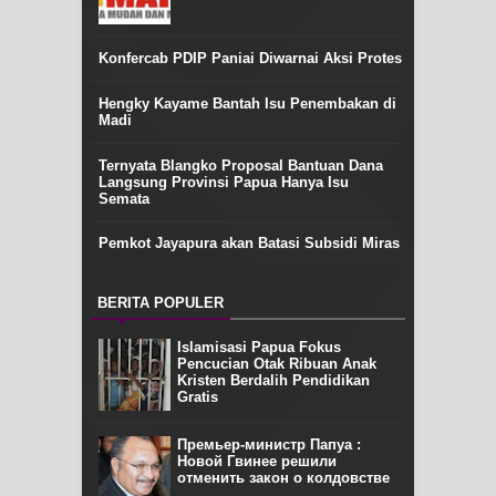
Konfercab PDIP Paniai Diwarnai Aksi Protes
Hengky Kayame Bantah Isu Penembakan di
Madi
Ternyata Blangko Proposal Bantuan Dana
Langsung Provinsi Papua Hanya Isu
Semata
Pemkot Jayapura akan Batasi Subsidi Miras
BERITA POPULER
Islamisasi Papua Fokus
Pencucian Otak Ribuan Anak
Kristen Berdalih Pendidikan
Gratis
Премьер-министр Папуа :
Новой Гвинее решили
отменить закон о колдовстве