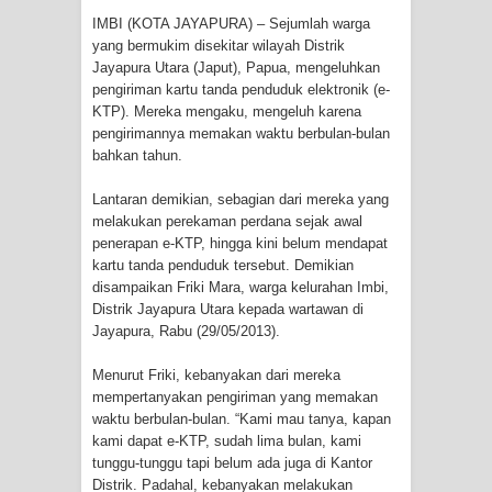
Tiga Personel Polresta Jayapura Kota
IMBI (KOTA JAYAPURA) – Sejumlah warga
yang bermukim disekitar wilayah Distrik
Jalani Sidang BP4R di Jayapura
Jayapura Utara (Japut), Papua, mengeluhkan
pengiriman kartu tanda penduduk elektronik (e-
Kapolresta Jayapura Kota
KTP). Mereka mengaku, mengeluh karena
pengirimannya memakan waktu berbulan-bulan
Mengapresiasi Antusiasme Warga
bahkan tahun.
Saat Nonton Bareng Final Piala Dunia
Lantaran demikian, sebagian dari mereka yang
melakukan perekaman perdana sejak awal
2026 di Lapangan Karang PTC Entrop
penerapan e-KTP, hingga kini belum mendapat
kartu tanda penduduk tersebut. Demikian
Kebakaran Hanguskan Satu Rumah
disampaikan Friki Mara, warga kelurahan Imbi,
Distrik Jayapura Utara kepada wartawan di
Jayapura, Rabu (29/05/2013).
di Kompleks Asrama Polisi Sorong
Menurut Friki, kebanyakan dari mereka
Profil Lengkap Papua Barat, Bumi
mempertanyakan pengiriman yang memakan
waktu berbulan-bulan. “Kami mau tanya, kapan
Cenderawasih di Ujung Barat Papua
kami dapat e-KTP, sudah lima bulan, kami
tunggu-tunggu tapi belum ada juga di Kantor
Profil Lengkap Provinsi Papua, Bumi
Distrik. Padahal, kebanyakan melakukan