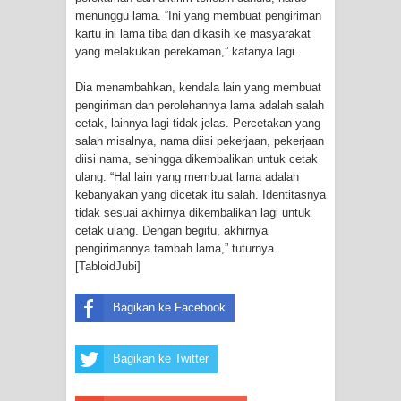
Frontier into National Food Belt with
menunggu lama. “Ini yang membuat pengiriman
kartu ini lama tiba dan dikasih ke masyarakat
Mechanized Rice Expansion
yang melakukan perekaman,” katanya lagi.
Mentan Tinjau Program Cetak Sawah
Dia menambahkan, kendala lain yang membuat
pengiriman dan perolehannya lama adalah salah
dan Penanaman Padi di Merauke
cetak, lainnya lagi tidak jelas. Percetakan yang
salah misalnya, nama diisi pekerjaan, pekerjaan
Mantan Sekda Jayawijaya Jadi
diisi nama, sehingga dikembalikan untuk cetak
ulang. “Hal lain yang membuat lama adalah
kebanyakan yang dicetak itu salah. Identitasnya
Tersangka Kasus Korupsi Jalan
tidak sesuai akhirnya dikembalikan lagi untuk
cetak ulang. Dengan begitu, akhirnya
Lingkar
pengirimannya tambah lama,” tuturnya.
[TabloidJubi]
Papuan Artisans Take Center Stage
Bagikan ke Facebook
at Indonesia's National Craft
Anniversary in Makassar
Bagikan ke Twitter