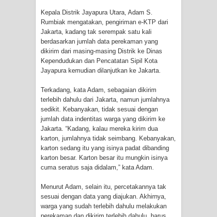
Kepala Distrik Jayapura Utara, Adam S.
Polres Jayapura Terima Laporan
Rumbiak mengatakan, pengiriman e-KTP dari
Jakarta, kadang tak serempak satu kali
Hilangnya Agustina Ester Bonsapia
berdasarkan jumlah data perekaman yang
dikirim dari masing-masing Distrik ke Dinas
Marthen Medlama Sebut Pemprov
Kependudukan dan Pencatatan Sipil Kota
Jayapura kemudian dilanjutkan ke Jakarta.
Papua Siapkan 1000 Kuota Beasiswa
Terkadang, kata Adam, sebagaian dikirim
Mace
terlebih dahulu dari Jakarta, namun jumlahnya
sedikit. Kebanyakan, tidak sesuai dengan
jumlah data indentitas warga yang dikirim ke
BRI Region 18 Jayapura Salurkan
Jakarta. “Kadang, kalau mereka kirim dua
karton, jumlahnya tidak seimbang. Kebanyakan,
Bantuan CSR untuk RS Bhayangkara
karton sedang itu yang isinya padat dibanding
karton besar. Karton besar itu mungkin isinya
Polda Papua pada Peringatan Hari
cuma seratus saja didalam,” kata Adam.
Bhayangkara ke-80
Menurut Adam, selain itu, percetakannya tak
sesuai dengan data yang diajukan. Akhirnya,
Indonesia Turns Remote Papua
warga yang sudah terlebih dahulu melakukan
perekaman dan dikirim terlebih dahulu, harus