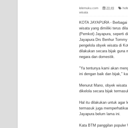
Gempa M3,3 Guncang Nabire, BMKG Imbau Wasp
lelemuku.com
20:49
hol
wisata
Mama-Mama Pasar Lama Sentani Protes Tumpuk
KOTA JAYAPURA - Berbagai 
Polres Jayapura Terima Laporan Hilangnya Agust
wisata yang dimiliki terus di
(Pemkot) Jayapura, seperti d
Marthen Medlama Sebut Pemprov Papua Siapkan
Jayapura Drs Benhur Tommy
pengelola obyek wisata di Ko
BRI Region 18 Jayapura Salurkan Bantuan CSR u
dilakukan secara bijak guna 
negara dan domestik.
Bhayangkara ke-80
"Ya tentunya kami akan meng
ini dengan baik dan bijak," ka
Indonesia Turns Remote Papua Frontier into Nati
Menurut Mano, obyek wisata 
Mentan Tinjau Program Cetak Sawah dan Penana
dikelola secara bijak terma
Mantan Sekda Jayawijaya Jadi Tersangka Kasus K
Hal itu dilakukan untuk agar 
termasuk juga memperhatikan
Papuan Artisans Take Center Stage at Indonesia's
Jayapura belum lama ini.
Presenter TVRI Papua Barat Yanto Idorway Masih 
Kata BTM panggilan populer