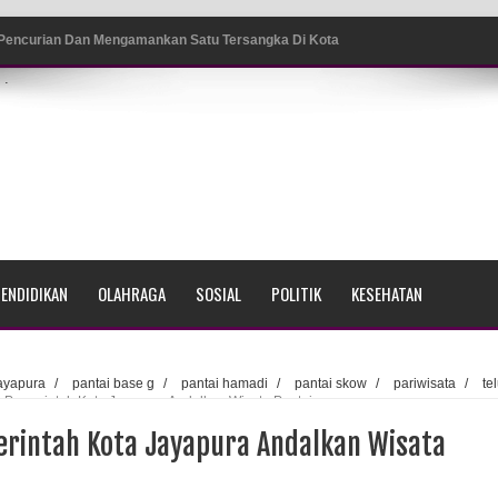
 Pencurian Dan Mengamankan Satu Tersangka Di Kota
.
ang BP4R di Jayapura
sme Warga Saat Nonton Bareng Final Piala Dunia 2026 di
srama Polisi Sorong
ENDIDIKAN
OLAHRAGA
SOSIAL
POLITIK
KESEHATAN
di Ujung Barat Papua
h di Ujung Timur Indonesia
jayapura
/
pantai base g
/
pantai hamadi
/
pantai skow
/
pariwisata
/
te
s, Pemerintah Kota Jayapura Andalkan Wisata Pantai
Sumatera
merintah Kota Jayapura Andalkan Wisata
a Selatan