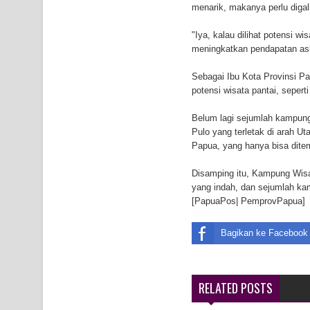
menarik, makanya perlu digali
Air Terjun Memti Pesona Tersembunyi di Kabupa
"Iya, kalau dilihat potensi w
Pencarian Hari Keenam Korban Hanyut di Air Terj
meningkatkan pendapatan asli
K9
Sebagai Ibu Kota Provinsi Pa
potensi wisata pantai, seper
Belum lagi sejumlah kampung
Pulo yang terletak di arah U
Papua, yang hanya bisa dit
Disamping itu, Kampung Wisa
yang indah, dan sejumlah kam
[PapuaPos| PemprovPapua]
Bagikan ke Facebook
RELATED POSTS