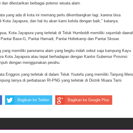
 dan dilestarikan berbagai potensi wisata alam.
ten Pegunungan Arfak
isata yang ada di kota ini memang perlu dikembangkan lagi, karena bisa
un Memti Belum Hasil, Polisi Periksa Saksi dan Kerahkan
 Kota Jayapura, dan hal itu akan kami kelola dengan baik," katanya.
pua, Kota Jayapura yang terletak di Teluk Humboldt memiliki sejumlah daera
ti Pantai Base-G, Pantai Hamadi, Pantai Holtekamp dan Pantai Skouw.
 yang memiliki panorama alam yang begitu indah sebut saja kampung Kayu
tara Kota Jayapura atau tepat berhadapan dengan Kantor Gubernur Provinsi
empuh dengan menggunakan perahu.
ta Enggros yang terletak di dalam Teluk Youtefa yang memiliki Tanjung Men
pung lainya di perbatasan RI-PNG yang terletak di Distrik Muara Tami.
Bagikan ke Twitter
Bagikan ke Google Plus