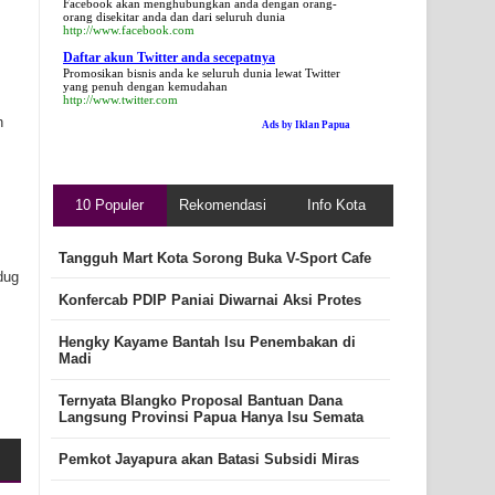
Facebook akan menghubungkan anda dengan orang-
orang disekitar anda dan dari seluruh dunia
http://www.facebook.com
Daftar akun Twitter anda secepatnya
Promosikan bisnis anda ke seluruh dunia lewat Twitter
yang penuh dengan kemudahan
http://www.twitter.com
h
Ads by Iklan Papua
10 Populer
Rekomendasi
Info Kota
Tangguh Mart Kota Sorong Buka V-Sport Cafe
dug
Konfercab PDIP Paniai Diwarnai Aksi Protes
Hengky Kayame Bantah Isu Penembakan di
Madi
Ternyata Blangko Proposal Bantuan Dana
Langsung Provinsi Papua Hanya Isu Semata
Pemkot Jayapura akan Batasi Subsidi Miras