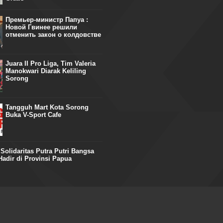
Премьер-министр Папуа :
Новой Гвинее решили
отменить закон о колдовстве
Juara II Pro Liga, Tim Valeria
Manokwari Diarak Keliling
Sorong
Tangguh Mart Kota Sorong
Buka V-Sport Cafe
olidaritas Putra Putri Bangsa
adir di Provinsi Papua