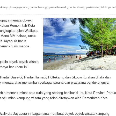
ada Susulan
tekamp
,
kota jayapura
,
pantai base g
,
pantai hamadi
,
pantai skow
,
pariwisata
,
teluk youtef
an Sampah dengan Menghambur ke Tengah Jalan
upaya menata obyek
ina Ester Bonsapia
lakukan Pemerintah Kota
iungkapkan oleh Walikota
 1000 Kuota Beasiswa Mace
 Mano MM bahwa, untuk
ta Jayapura harus
ntuk RS Bhayangkara Polda Papua pada Peringatan Hari
menarik turis manca
elola obyek-obyek wisata
tanya baru-baru ini.
onal Food Belt with Mechanized Rice Expansion
Pantai Base-G, Pantai Hamadi, Holtekamp dan Skouw itu akan ditata dan
man Padi di Merauke
suk menata atau menambah berbagai sarana dan prasarana pendukungnya.
orupsi Jalan Lingkar
lebih menarik minat para turis yang sedang berlibur di Ibu Kota Provinsi Papua 
 sejumlah kampung wisata yang telah ditetapkan oleh Pemerintah Kota
 National Craft Anniversary in Makassar
Hilang
 Walikota Jayapura ini bagaimana membuat obyek-obyek wisata kampung