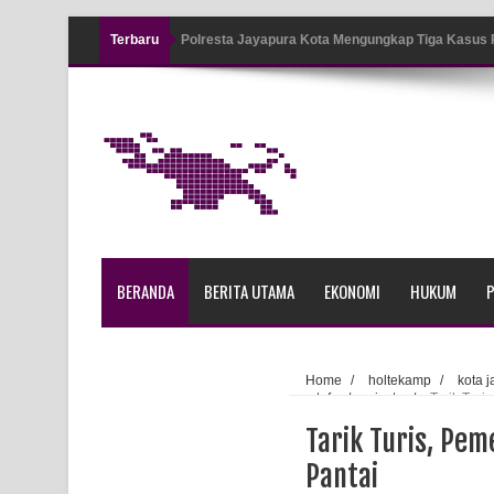
Terbaru
Polresta Jayapura Kota Mengungkap Tiga Kasus
Jayapura
Tiga Personel Polresta Jayapura Kota Jalani Sid
Kapolresta Jayapura Kota Mengapresiasi Antusia
Lapangan Karang PTC Entrop
Kebakaran Hanguskan Satu Rumah di Kompleks A
BERANDA
BERITA UTAMA
EKONOMI
HUKUM
P
Profil Lengkap Papua Barat, Bumi Cenderawasih 
Profil Lengkap Provinsi Papua, Bumi Cenderawasi
Home
/
holtekamp
/
kota 
youtefa
/
wisata
/
Tarik Turi
Profil Lengkap Aceh, Provinsi Istimewa di Ujung 
Tarik Turis, Pe
Lima Rumah Pribadi Terbakar Di Hamadi Jayapur
Pantai