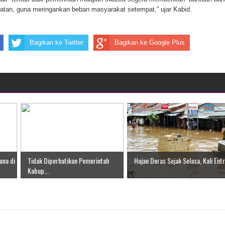
tan, guna meringankan beban masyarakat setempat,” ujar Kabid.
ten Pegunungan Arfak
un Memti Belum Hasil, Polisi Periksa Saksi dan Kerahkan
Bagikan ke Twitter
Bagikan ke Google Plus
ana di
Tidak Diperhatikan Pemerintah
Hujan Deras Sejak Selasa, Kali Entr.
Kabup...