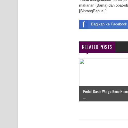
makanan (Bama) dan obat-oba
Air Terjun Memti Pesona Tersembunyi di Kabupa
[BintangPapua| ]
Pencarian Hari Keenam Korban Hanyut di Air Terj
Bagikan ke Facebook
K9
RELATED POSTS
Peduli Kasih Warga Kena Benc
...