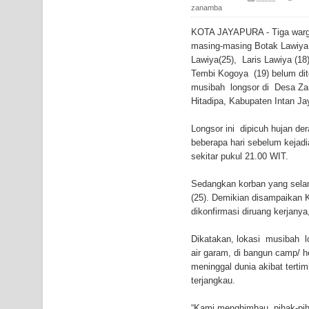
Gempa M3,3 Guncang Nabire, BMKG Imbau Wasp
zanamba
KOTA JAYAPURA - Tiga warg
Mama-Mama Pasar Lama Sentani Protes Tumpuk
masing-masing Botak Lawiya
Lawiya(25), Laris Lawiya (18
Polres Jayapura Terima Laporan Hilangnya Agust
Tembi Kogoya (19) belum di
musibah longsor di Desa Za
Marthen Medlama Sebut Pemprov Papua Siapkan
Hitadipa, Kabupaten Intan Ja
BRI Region 18 Jayapura Salurkan Bantuan CSR u
Longsor ini dipicuh hujan de
beberapa hari sebelum kejadi
Bhayangkara ke-80
sekitar pukul 21.00 WIT.
Indonesia Turns Remote Papua Frontier into Nati
Sedangkan korban yang selam
(25). Demikian disampaikan 
Mentan Tinjau Program Cetak Sawah dan Penana
dikonfirmasi diruang kerjanya
Mantan Sekda Jayawijaya Jadi Tersangka Kasus K
Dikatakan, lokasi musibah l
air garam, di bangun camp/ h
meninggal dunia akibat tertim
Papuan Artisans Take Center Stage at Indonesia's
terjangkau.
Presenter TVRI Papua Barat Yanto Idorway Masih 
“Kami menghimbau pihak-pih