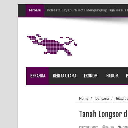
Terbaru
Polresta Jayapura Kota Mengungkap Tiga Kasus
Jayapura
Tiga Personel Polresta Jayapura Kota Jalani Sid
Kapolresta Jayapura Kota Mengapresiasi Antusia
Lapangan Karang PTC Entrop
Kebakaran Hanguskan Satu Rumah di Kompleks A
BERANDA
BERITA UTAMA
EKONOMI
HUKUM
P
Profil Lengkap Papua Barat, Bumi Cenderawasih 
Profil Lengkap Provinsi Papua, Bumi Cenderawasi
Home
/
bencana
/
hitadip
utama
/
zanamba
/
Tanah 
Profil Lengkap Aceh, Provinsi Istimewa di Ujung 
Tanah Longsor d
Lima Rumah Pribadi Terbakar Di Hamadi Jayapur
lelemuku.com
01:40
ben