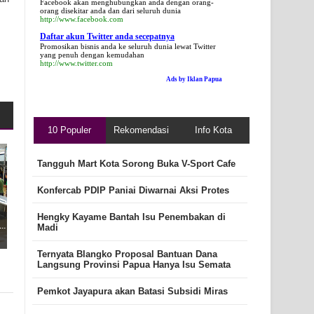
Facebook akan menghubungkan anda dengan orang-
orang disekitar anda dan dari seluruh dunia
http://www.facebook.com
Daftar akun Twitter anda secepatnya
Promosikan bisnis anda ke seluruh dunia lewat Twitter
yang penuh dengan kemudahan
http://www.twitter.com
Ads by Iklan Papua
10 Populer
Rekomendasi
Info Kota
Tangguh Mart Kota Sorong Buka V-Sport Cafe
Konfercab PDIP Paniai Diwarnai Aksi Protes
Hengky Kayame Bantah Isu Penembakan di
..
Madi
Ternyata Blangko Proposal Bantuan Dana
Langsung Provinsi Papua Hanya Isu Semata
Pemkot Jayapura akan Batasi Subsidi Miras