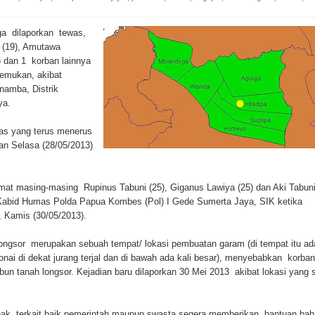
ada Susulan
a dilaporkan tewas,
an Sampah dengan Menghambur ke Tengah Jalan
 (19), Amutawa
) dan 1 korban lainnya
ina Ester Bonsapia
temukan, akibat
namba, Distrik
 1000 Kuota Beasiswa Mace
ya.
ntuk RS Bhayangkara Polda Papua pada Peringatan Hari
ras yang terus menerus
an Selasa (28/05/2013)
onal Food Belt with Mechanized Rice Expansion
at masing-masing Rupinus Tabuni (25), Giganus Lawiya (25) dan Aki Tabun
Kabid Humas Polda Papua Kombes (Pol) I Gede Sumerta Jaya, SIK ketika
man Padi di Merauke
, Kamis (30/05/2013).
orupsi Jalan Lingkar
ongsor merupakan sebuah tempat/ lokasi pembuatan garam (di tempat itu ad
onai di dekat jurang terjal dan di bawah ada kali besar), menyebabkan korban
bun tanah longsor. Kejadian baru dilaporkan 30 Mei 2013 akibat lokasi yang s
 National Craft Anniversary in Makassar
Hilang
ak terkait baik pemerintah maupun swasta segera memberikan bantuan ba