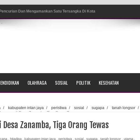
 Pencurian Dan Mengamankan Satu Tersangka Di Kota
.
ang BP4R di Jayapura
sme Warga Saat Nonton Bareng Final Piala Dunia 2026 di
srama Polisi Sorong
ENDIDIKAN
OLAHRAGA
SOSIAL
POLITIK
KESEHATAN
di Ujung Barat Papua
h di Ujung Timur Indonesia
a
/
kabupaten intan jaya
/
peristiwa
/
sosial
/
sugapa
/
tanah longsor
/
Longsor di Desa Zanamba, Tiga Orang Tewas
Sumatera
i Desa Zanamba, Tiga Orang Tewas
a Selatan
cana
,
hitadipa
,
kabupaten intan jaya
,
peristiwa
,
sosial
,
sugapa
,
tanah longsor
,
utama
,