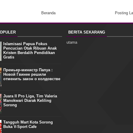
Beranda
Posting L
POPULER
BERITA SEKARANG
utama
Islamisasi Papua Fokus
Pencucian Otak Ribuan Anak
Kristen Berdalih Pendidikan
Gratis
Премьер-министр Папуа :
Новой Гвинее решили
отменить закон о колдовстве
Juara II Pro Liga, Tim Valeria
Manokwari Diarak Keliling
Sorong
Tangguh Mart Kota Sorong
Buka V-Sport Cafe