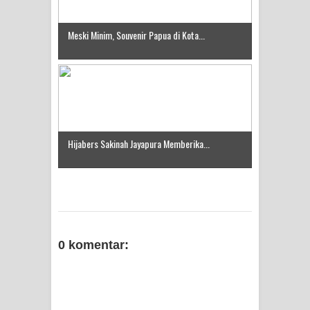
Frontier into National Food Belt with
Meski Minim, Souvenir Papua di Kota...
Mechanized Rice Expansion
Mentan Tinjau Program Cetak Sawah
dan Penanaman Padi di Merauke
Mantan Sekda Jayawijaya Jadi
Hijabers Sakinah Jayapura Memberika...
Tersangka Kasus Korupsi Jalan
Lingkar
Papuan Artisans Take Center Stage
0 komentar:
at Indonesia's National Craft
Anniversary in Makassar