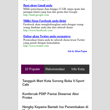
Buat akun Gmail anda
Miliki penyimpan data hingga 15 GB, tanpa spam dan
jaringan bisnis yang luas dan gratis dari Google
http://mail.google.com
Miliki Akun Facebook anda disini
Facebook akan menghubungkan anda dengan orang-
orang disekitar anda dan dari seluruh dunia
http://www.facebook.com
Daftar akun Twitter anda secepatnya
Promosikan bisnis anda ke seluruh dunia lewat Twitter
yang penuh dengan kemudahan
http://www.twitter.com
Ads by Iklan Papua
10 Populer
Rekomendasi
Info Kota
Tangguh Mart Kota Sorong Buka V-Sport
Cafe
Konfercab PDIP Paniai Diwarnai Aksi
Protes
Hengky Kayame Bantah Isu Penembakan di