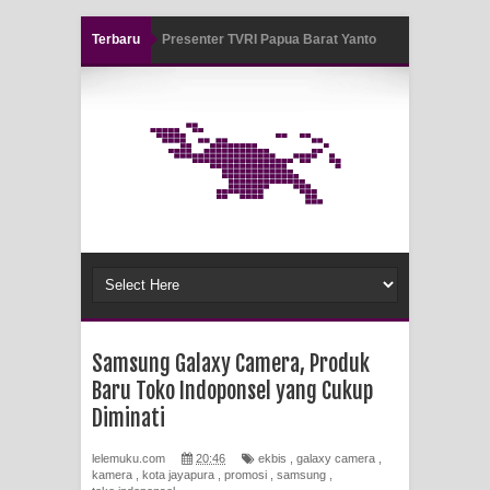
Terbaru
Presenter TVRI Papua Barat Yanto
Air Terjun Memti Pesona Tersembunyi
Idorway Masih Hilang
di Kabupaten Pegunungan Arfak
Pencarian Hari Keenam Korban
Hanyut di Air Terjun Memti Belum
Hasil, Polisi Periksa Saksi dan
Kerahkan K9
Polresta Jayapura Kota Mengungkap
Samsung Galaxy Camera, Produk
Tiga Kasus Pencurian Dan
Baru Toko Indoponsel yang Cukup
Diminati
Mengamankan Satu Tersangka Di
lelemuku.com
20:46
ekbis
,
galaxy camera
,
Kota Jayapura
kamera
,
kota jayapura
,
promosi
,
samsung
,