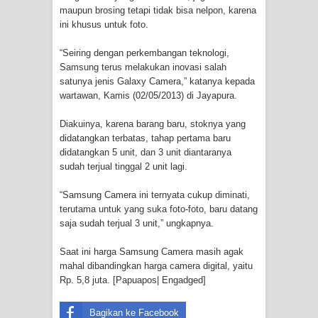
maupun brosing tetapi tidak bisa nelpon, karena
ini khusus untuk foto.
Cenderawasih di Ujung Timur
“Seiring dengan perkembangan teknologi,
Indonesia
Samsung terus melakukan inovasi salah
satunya jenis Galaxy Camera,” katanya kepada
Profil Lengkap Aceh, Provinsi
wartawan, Kamis (02/05/2013) di Jayapura.
Istimewa di Ujung Sumatera
Diakuinya, karena barang baru, stoknya yang
didatangkan terbatas, tahap pertama baru
Lima Rumah Pribadi Terbakar Di
didatangkan 5 unit, dan 3 unit diantaranya
sudah terjual tinggal 2 unit lagi.
Hamadi Jayapura Selatan
“Samsung Camera ini ternyata cukup diminati,
Gempa M3,3 Guncang Nabire, BMKG
terutama untuk yang suka foto-foto, baru datang
saja sudah terjual 3 unit,” ungkapnya.
Imbau Waspada Susulan
Saat ini harga Samsung Camera masih agak
Mama-Mama Pasar Lama Sentani
mahal dibandingkan harga camera digital, yaitu
Rp. 5,8 juta. [Papuapos| Engadged]
Protes Tumpukan Sampah dengan
Bagikan ke Facebook