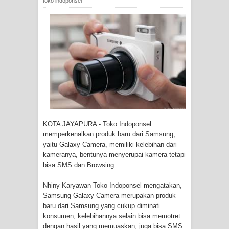
toko indoponsel
Tiga Personel Polresta Jayapura Kota
Jalani Sidang BP4R di Jayapura
Kapolresta Jayapura Kota
Mengapresiasi Antusiasme Warga
Saat Nonton Bareng Final Piala Dunia
2026 di Lapangan Karang PTC Entrop
KOTA JAYAPURA - Toko Indoponsel
memperkenalkan produk baru dari Samsung,
Kebakaran Hanguskan Satu Rumah
yaitu Galaxy Camera, memiliki kelebihan dari
kameranya, bentunya menyerupai kamera tetapi
di Kompleks Asrama Polisi Sorong
bisa SMS dan Browsing.
Profil Lengkap Papua Barat, Bumi
Nhiny Karyawan Toko Indoponsel mengatakan,
Samsung Galaxy Camera merupakan produk
Cenderawasih di Ujung Barat Papua
baru dari Samsung yang cukup diminati
konsumen, kelebihannya selain bisa memotret
dengan hasil yang memuaskan, juga bisa SMS
Profil Lengkap Provinsi Papua, Bumi