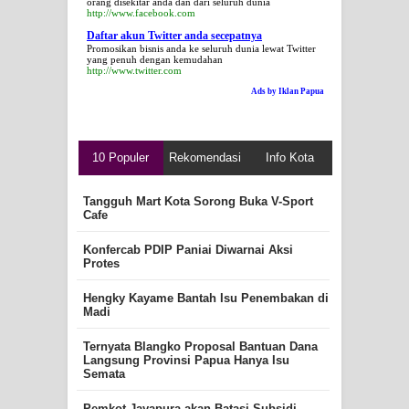
orang disekitar anda dan dari seluruh dunia
http://www.facebook.com
Daftar akun Twitter anda secepatnya
Promosikan bisnis anda ke seluruh dunia lewat Twitter
yang penuh dengan kemudahan
http://www.twitter.com
Ads by Iklan Papua
10 Populer
Rekomendasi
Info Kota
Tangguh Mart Kota Sorong Buka V-Sport
Cafe
Konfercab PDIP Paniai Diwarnai Aksi
Protes
Hengky Kayame Bantah Isu Penembakan di
Madi
Ternyata Blangko Proposal Bantuan Dana
Langsung Provinsi Papua Hanya Isu
Semata
Pemkot Jayapura akan Batasi Subsidi