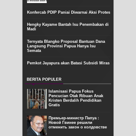
Konfercab PDIP Paniai Diwarnai Aksi Protes
Hengky Kayame Bantah Isu Penembakan di
Madi
Ternyata Blangko Proposal Bantuan Dana
Langsung Provinsi Papua Hanya Isu
Semata
Pemkot Jayapura akan Batasi Subsidi Miras
BERITA POPULER
Islamisasi Papua Fokus
Pencucian Otak Ribuan Anak
Kristen Berdalih Pendidikan
Gratis
Премьер-министр Папуа :
Новой Гвинее решили
отменить закон о колдовстве