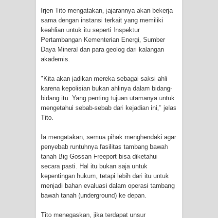
Irjen Tito mengatakan, jajarannya akan bekerja
Cenderawasih di Ujung Timur
sama dengan instansi terkait yang memiliki
keahlian untuk itu seperti Inspektur
Indonesia
Pertambangan Kementerian Energi, Sumber
Daya Mineral dan para geolog dari kalangan
Profil Lengkap Aceh, Provinsi
akademis.
Istimewa di Ujung Sumatera
"Kita akan jadikan mereka sebagai saksi ahli
karena kepolisian bukan ahlinya dalam bidang-
Lima Rumah Pribadi Terbakar Di
bidang itu. Yang penting tujuan utamanya untuk
mengetahui sebab-sebab dari kejadian ini," jelas
Hamadi Jayapura Selatan
Tito.
Gempa M3,3 Guncang Nabire, BMKG
Ia mengatakan, semua pihak menghendaki agar
penyebab runtuhnya fasilitas tambang bawah
Imbau Waspada Susulan
tanah Big Gossan Freeport bisa diketahui
secara pasti. Hal itu bukan saja untuk
Mama-Mama Pasar Lama Sentani
kepentingan hukum, tetapi lebih dari itu untuk
menjadi bahan evaluasi dalam operasi tambang
Protes Tumpukan Sampah dengan
bawah tanah (underground) ke depan.
Tito menegaskan, jika terdapat unsur
Menghambur ke Tengah Jalan