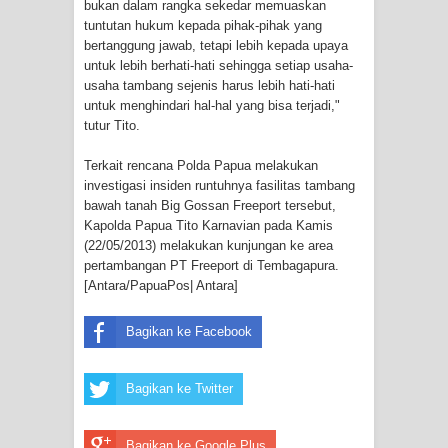
bukan dalam rangka sekedar memuaskan
Frontier into National Food Belt with
tuntutan hukum kepada pihak-pihak yang
bertanggung jawab, tetapi lebih kepada upaya
Mechanized Rice Expansion
untuk lebih berhati-hati sehingga setiap usaha-
usaha tambang sejenis harus lebih hati-hati
Mentan Tinjau Program Cetak Sawah
untuk menghindari hal-hal yang bisa terjadi,"
tutur Tito.
dan Penanaman Padi di Merauke
Terkait rencana Polda Papua melakukan
Mantan Sekda Jayawijaya Jadi
investigasi insiden runtuhnya fasilitas tambang
bawah tanah Big Gossan Freeport tersebut,
Tersangka Kasus Korupsi Jalan
Kapolda Papua Tito Karnavian pada Kamis
(22/05/2013) melakukan kunjungan ke area
Lingkar
pertambangan PT Freeport di Tembagapura.
[Antara/PapuaPos| Antara]
Papuan Artisans Take Center Stage
Bagikan ke Facebook
at Indonesia's National Craft
Anniversary in Makassar
Bagikan ke Twitter
Bagikan ke Google Plus