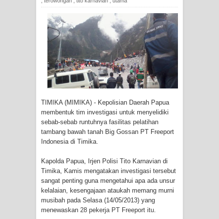
,
terowongan
,
tito karnavian
,
utama
Tiga Personel Polresta Jayapura Kota
Jalani Sidang BP4R di Jayapura
Kapolresta Jayapura Kota
Mengapresiasi Antusiasme Warga
Saat Nonton Bareng Final Piala Dunia
TIMIKA (MIMIKA) - Kepolisian Daerah Papua
2026 di Lapangan Karang PTC Entrop
membentuk tim investigasi untuk menyelidiki
sebab-sebab runtuhnya fasilitas pelatihan
Kebakaran Hanguskan Satu Rumah
tambang bawah tanah Big Gossan PT Freeport
Indonesia di Timika.
di Kompleks Asrama Polisi Sorong
Kapolda Papua, Irjen Polisi Tito Karnavian di
Profil Lengkap Papua Barat, Bumi
Timika, Kamis mengatakan investigasi tersebut
sangat penting guna mengetahui apa ada unsur
Cenderawasih di Ujung Barat Papua
kelalaian, kesengajaan ataukah memang murni
musibah pada Selasa (14/05/2013) yang
Profil Lengkap Provinsi Papua, Bumi
menewaskan
28 pekerja PT Freeport itu.