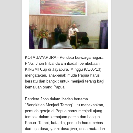
Tiga Personel Polresta Jayapura Kota
Jalani Sidang BP4R di Jayapura
Kapolresta Jayapura Kota
Mengapresiasi Antusiasme Warga
Saat Nonton Bareng Final Piala Dunia
KOTA JAYAPURA - Pendeta berwarga negara
PNG, Jhon Inibal dalam ibadah pembukaan
KINGMI Cup di Jayapura, Minggu (05/05/13)
2026 di Lapangan Karang PTC Entrop
mengatakan, anak-anak muda Papua harus
bersatu dan bangkit untuk menjadi terang bagi
Kebakaran Hanguskan Satu Rumah
kemajuan orang Papua.
di Kompleks Asrama Polisi Sorong
Pendeta Jhon dalam ibadah bertema
"Bangkitlah Menjadi Terang" itu menekankan,
Profil Lengkap Papua Barat, Bumi
pemuda gereja di Papua harus menjadi ujung
tombak dalam kemajuan gereja dan bangsa
Cenderawasih di Ujung Barat Papua
Papua. Tetapi, kata dia, pemuda harus bebas
dari tiga dosa, yakni dosa jiwa, dosa mata dan
Profil Lengkap Provinsi Papua, Bumi