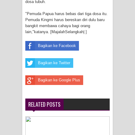
dosa tubuh.
Cenderawasih di Ujung Timur
"Pemuda Papua harus bebas dari tiga dosa itu.
Pemuda Kingmi harus bereskan diri dulu baru
Indonesia
bangkit membawa cahaya bagi orang
lain,"katanya. [MajalahSelangkah| ]
Profil Lengkap Aceh, Provinsi
Bagikan ke Facebook
Istimewa di Ujung Sumatera
Lima Rumah Pribadi Terbakar Di
Bagikan ke Twitter
Hamadi Jayapura Selatan
Bagikan ke Google Plus
Gempa M3,3 Guncang Nabire, BMKG
Imbau Waspada Susulan
RELATED POSTS
Mama-Mama Pasar Lama Sentani
Protes Tumpukan Sampah dengan