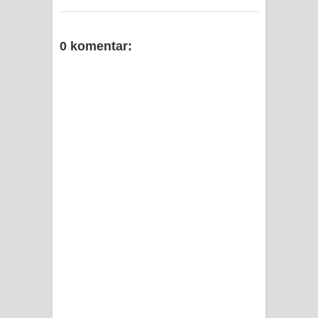
Frontier into National Food Belt with
0 komentar:
Mechanized Rice Expansion
Mentan Tinjau Program Cetak Sawah
dan Penanaman Padi di Merauke
Mantan Sekda Jayawijaya Jadi
Tersangka Kasus Korupsi Jalan
Lingkar
Papuan Artisans Take Center Stage
at Indonesia's National Craft
Anniversary in Makassar