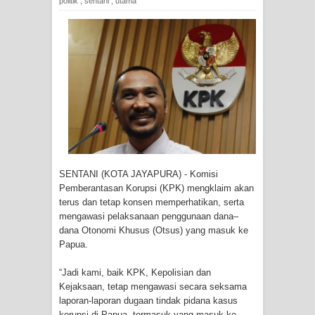
politik
,
sentani
,
utama
Tiga Personel Polresta Jayapura Kota
Jalani Sidang BP4R di Jayapura
Kapolresta Jayapura Kota
Mengapresiasi Antusiasme Warga
Saat Nonton Bareng Final Piala Dunia
2026 di Lapangan Karang PTC Entrop
SENTANI (KOTA JAYAPURA) - Komisi
Kebakaran Hanguskan Satu Rumah
Pemberantasan Korupsi (KPK) mengklaim akan
terus dan tetap konsen memperhatikan, serta
di Kompleks Asrama Polisi Sorong
mengawasi pelaksanaan penggunaan dana–
dana Otonomi Khusus (Otsus) yang masuk ke
Profil Lengkap Papua Barat, Bumi
Papua.
Cenderawasih di Ujung Barat Papua
“Jadi kami, baik KPK, Kepolisian dan
Kejaksaan, tetap mengawasi secara seksama
laporan-laporan dugaan tindak pidana kasus
Profil Lengkap Provinsi Papua, Bumi
korupsi di Papua, termasuk yang masuk ke