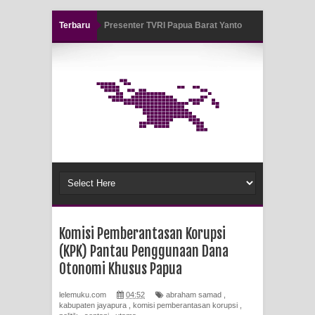
Terbaru
Presenter TVRI Papua Barat Yanto
Air Terjun Memti Pesona Tersembunyi
Idorway Masih Hilang
di Kabupaten Pegunungan Arfak
Pencarian Hari Keenam Korban
Hanyut di Air Terjun Memti Belum
Hasil, Polisi Periksa Saksi dan
Kerahkan K9
Polresta Jayapura Kota Mengungkap
Komisi Pemberantasan Korupsi
Tiga Kasus Pencurian Dan
(KPK) Pantau Penggunaan Dana
Mengamankan Satu Tersangka Di
Otonomi Khusus Papua
Kota Jayapura
lelemuku.com
04:52
abraham samad
,
kabupaten jayapura
,
komisi pemberantasan korupsi
,