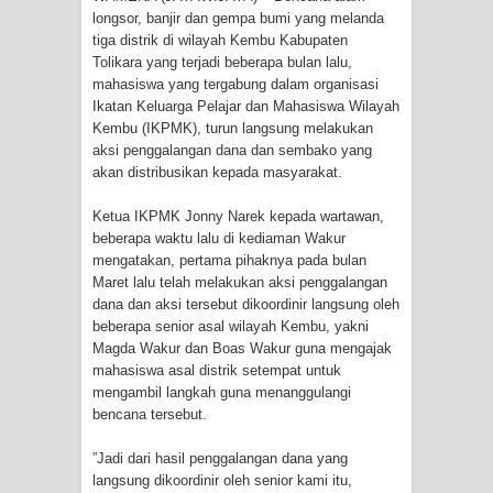
longsor, banjir dan gempa bumi yang melanda
Tiga Personel Polresta Jayapura Kota
tiga distrik di wilayah Kembu Kabupaten
Tolikara yang terjadi beberapa bulan lalu,
Jalani Sidang BP4R di Jayapura
mahasiswa yang tergabung dalam organisasi
Ikatan Keluarga Pelajar dan Mahasiswa Wilayah
Kapolresta Jayapura Kota
Kembu (IKPMK), turun langsung melakukan
aksi penggalangan dana dan sembako yang
Mengapresiasi Antusiasme Warga
akan distribusikan kepada masyarakat.
Ketua IKPMK Jonny Narek kepada wartawan,
Saat Nonton Bareng Final Piala Dunia
beberapa waktu lalu di kediaman Wakur
mengatakan, pertama pihaknya pada bulan
2026 di Lapangan Karang PTC Entrop
Maret lalu telah melakukan aksi penggalangan
dana dan aksi tersebut dikoordinir langsung oleh
Kebakaran Hanguskan Satu Rumah
beberapa senior asal wilayah Kembu, yakni
Magda Wakur dan Boas Wakur guna mengajak
di Kompleks Asrama Polisi Sorong
mahasiswa asal distrik setempat untuk
mengambil langkah guna menanggulangi
Profil Lengkap Papua Barat, Bumi
bencana tersebut.
Cenderawasih di Ujung Barat Papua
”Jadi dari hasil penggalangan dana yang
langsung dikoordinir oleh senior kami itu,