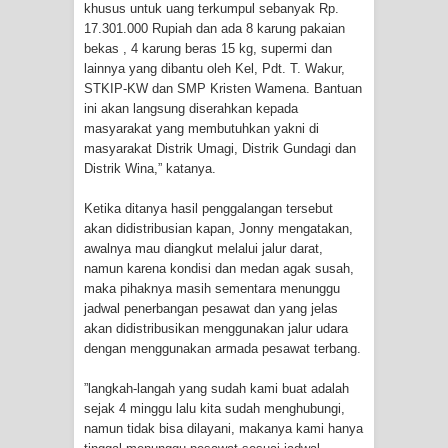
Profil Lengkap Provinsi Papua, Bumi
khusus untuk uang terkumpul sebanyak Rp.
17.301.000 Rupiah dan ada 8 karung pakaian
Cenderawasih di Ujung Timur
bekas , 4 karung beras 15 kg, supermi dan
lainnya yang dibantu oleh Kel, Pdt. T. Wakur,
Indonesia
STKIP-KW dan SMP Kristen Wamena. Bantuan
ini akan langsung diserahkan kepada
Profil Lengkap Aceh, Provinsi
masyarakat yang membutuhkan yakni di
masyarakat Distrik Umagi, Distrik Gundagi dan
Distrik Wina,” katanya.
Istimewa di Ujung Sumatera
Ketika ditanya hasil penggalangan tersebut
Lima Rumah Pribadi Terbakar Di
akan didistribusian kapan, Jonny mengatakan,
awalnya mau diangkut melalui jalur darat,
Hamadi Jayapura Selatan
namun karena kondisi dan medan agak susah,
maka pihaknya masih sementara menunggu
Gempa M3,3 Guncang Nabire, BMKG
jadwal penerbangan pesawat dan yang jelas
akan didistribusikan menggunakan jalur udara
Imbau Waspada Susulan
dengan menggunakan armada pesawat terbang.
Mama-Mama Pasar Lama Sentani
”langkah-langah yang sudah kami buat adalah
sejak 4 minggu lalu kita sudah menghubungi,
Protes Tumpukan Sampah dengan
namun tidak bisa dilayani, makanya kami hanya