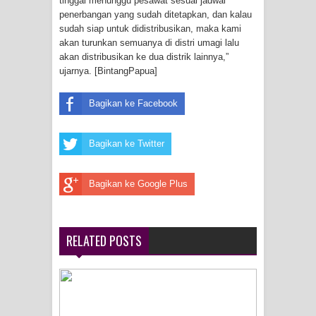
tinggal menunggu pesawat sesuai jadwal
Menghambur ke Tengah Jalan
penerbangan yang sudah ditetapkan, dan kalau
sudah siap untuk didistribusikan, maka kami
Polres Jayapura Terima Laporan
akan turunkan semuanya di distri umagi lalu
akan distribusikan ke dua distrik lainnya,”
Hilangnya Agustina Ester Bonsapia
ujarnya. [BintangPapua]
Marthen Medlama Sebut Pemprov
Bagikan ke Facebook
Papua Siapkan 1000 Kuota Beasiswa
Bagikan ke Twitter
Mace
Bagikan ke Google Plus
BRI Region 18 Jayapura Salurkan
Bantuan CSR untuk RS Bhayangkara
RELATED POSTS
Polda Papua pada Peringatan Hari
Bhayangkara ke-80
Indonesia Turns Remote Papua