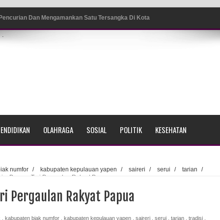
ang BP4R di Jayapura
.
sme Warga Saat Nonton Bareng Final Piala Dunia 2026 di
srama Polisi Sorong
di Ujung Barat Papua
h di Ujung Timur Indonesia
ENDIDIKAN
OLAHRAGA
SOSIAL
POLITIK
KESEHATAN
Sumatera
a Selatan
iak numfor
/
kabupaten kepulauan yapen
/
saireri
/
serui
/
tarian
/
sim Pancar, Tari Pergaulan Rakyat Papua
ada Susulan
ari Pergaulan Rakyat Papua
an Sampah dengan Menghambur ke Tengah Jalan
k
,
kabupaten biak numfor
,
kabupaten kepulauan yapen
,
saireri
,
serui
,
tarian
,
tradisi
,