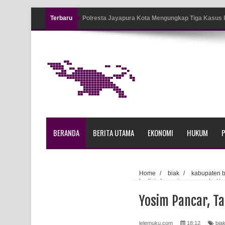
Terbaru
Tiga Personel Polresta Jayapura Kota Jalani Sid
Kapolresta Jayapura Kota Mengapresiasi Antusia
Lapangan Karang PTC Entrop
Kebakaran Hanguskan Satu Rumah di Kompleks A
Profil Lengkap Papua Barat, Bumi Cenderawasih 
Profil Lengkap Provinsi Papua, Bumi Cenderawasi
BERANDA
BERITA UTAMA
EKONOMI
HUKUM
P
Profil Lengkap Aceh, Provinsi Istimewa di Ujung 
Lima Rumah Pribadi Terbakar Di Hamadi Jayapur
Home
/
biak
/
kabupaten b
tradisi
/
yosim pancar
/
Yo
Gempa M3,3 Guncang Nabire, BMKG Imbau Wasp
Yosim Pancar, T
Mama-Mama Pasar Lama Sentani Protes Tumpuk
lelemuku.com
18:12
bia