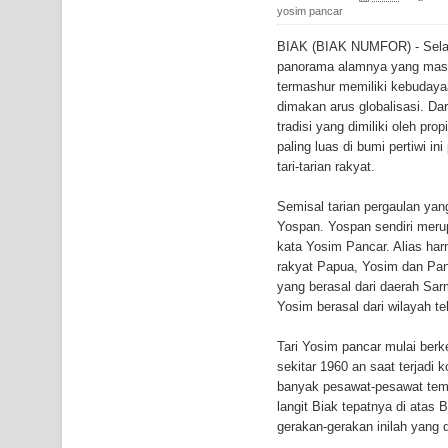
Polres Jayapura Terima Laporan Hilangnya Agust
yosim pancar
BIAK (BIAK NUMFOR) - Selai
Marthen Medlama Sebut Pemprov Papua Siapkan
panorama alamnya yang masi
termashur memiliki kebudaya
BRI Region 18 Jayapura Salurkan Bantuan CSR u
dimakan arus globalisasi. Da
tradisi yang dimiliki oleh pro
Bhayangkara ke-80
paling luas di bumi pertiwi in
tari-tarian rakyat.
Indonesia Turns Remote Papua Frontier into Nati
Semisal tarian pergaulan yan
Mentan Tinjau Program Cetak Sawah dan Penana
Yospan. Yospan sendiri meru
kata Yosim Pancar. Alias harm
Mantan Sekda Jayawijaya Jadi Tersangka Kasus K
rakyat Papua, Yosim dan Panc
yang berasal dari daerah Sa
Papuan Artisans Take Center Stage at Indonesia's
Yosim berasal dari wilayah te
Presenter TVRI Papua Barat Yanto Idorway Masih 
Tari Yosim pancar mulai ber
sekitar 1960 an saat terjadi
banyak pesawat-pesawat tempu
Air Terjun Memti Pesona Tersembunyi di Kabupa
langit Biak tepatnya di atas
gerakan-gerakan inilah yang d
Pencarian Hari Keenam Korban Hanyut di Air Terj