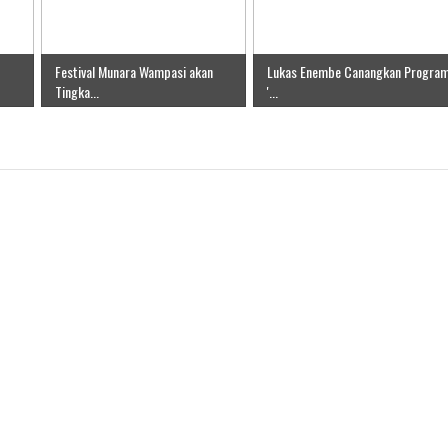
Festival Munara Wampasi akan
Lukas Enembe Canangkan Progra
Tingka...
'...