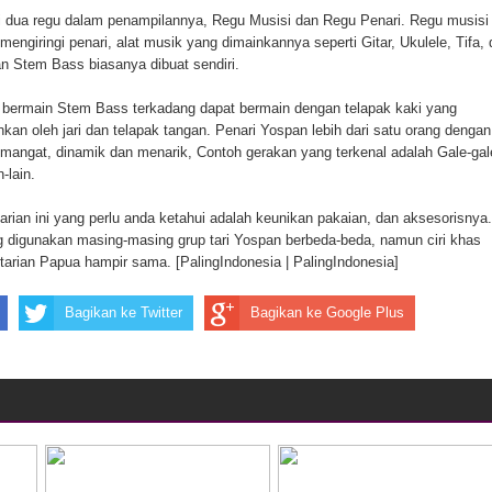
i dua regu dalam penampilannya, Regu Musisi dan Regu Penari. Regu musisi
engiringi penari, alat musik yang dimainkannya seperti Gitar, Ukulele, Tifa,
an Stem Bass biasanya dibuat sendiri.
 Pencurian Dan Mengamankan Satu Tersangka Di Kota
bermain Stem Bass terkadang dapat bermain dengan telapak kaki yang
nkan oleh jari dan telapak tangan. Penari Yospan lebih dari satu orang dengan
mangat, dinamik dan menarik, Contoh gerakan yang terkenal adalah Gale-gal
-lain.
arian ini yang perlu anda ketahui adalah keunikan pakaian, dan aksesorisnya.
g digunakan masing-masing grup tari Yospan berbeda-beda, namun ciri khas
arian Papua hampir sama. [PalingIndonesia | PalingIndonesia]
Bagikan ke Twitter
Bagikan ke Google Plus