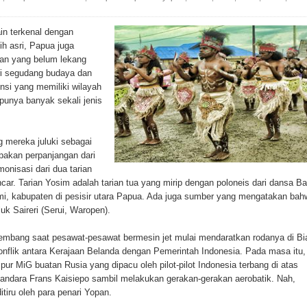
ina Ester Bonsapia
n terkenal dengan
 1000 Kuota Beasiswa Mace
h asri, Papua juga
an yang belum lekang
ntuk RS Bhayangkara Polda Papua pada Peringatan Hari
ri segudang budaya dan
pinsi yang memiliki wilayah
i punya banyak sekali jenis
onal Food Belt with Mechanized Rice Expansion
g mereka juluki sebagai
man Padi di Merauke
pakan perpanjangan dari
onisasi dari dua tarian
orupsi Jalan Lingkar
ar. Tarian Yosim adalah tarian tua yang mirip dengan poloneis dari dansa Ba
rmi, kabupaten di pesisir utara Papua. Ada juga sumber yang mengatakan bah
 National Craft Anniversary in Makassar
luk Saireri (Serui, Waropen).
Hilang
kembang saat pesawat-pesawat bermesin jet mulai mendaratkan rodanya di Bi
 konflik antara Kerajaan Belanda dengan Pemerintah Indonesia. Pada masa itu,
r MiG buatan Rusia yang dipacu oleh pilot-pilot Indonesia terbang di atas
ten Pegunungan Arfak
 Bandara Frans Kaisiepo sambil melakukan gerakan-gerakan aerobatik. Nah,
itiru oleh para penari Yopan.
un Memti Belum Hasil, Polisi Periksa Saksi dan Kerahkan