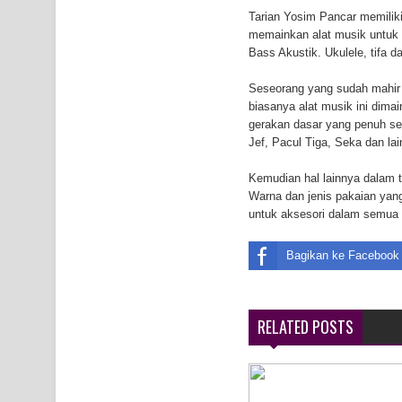
Tarian Yosim Pancar memilik
K9
memainkan alat musik untuk m
Bass Akustik. Ukulele, tifa d
Polresta Jayapura Kota Mengungkap Tiga Kasus
Seseorang yang sudah mahir 
Jayapura
biasanya alat musik ini dimai
gerakan dasar yang penuh se
Jef, Pacul Tiga, Seka dan lain
Kemudian hal lainnya dalam t
Warna dan jenis pakaian yan
untuk aksesori dalam semua t
Bagikan ke Facebook
RELATED POSTS