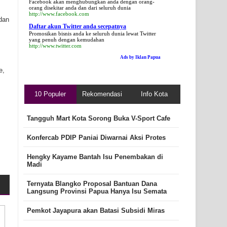
Facebook akan menghubungkan anda dengan orang-
orang disekitar anda dan dari seluruh dunia
http://www.facebook.com
 dan
Daftar akun Twitter anda secepatnya
Promosikan bisnis anda ke seluruh dunia lewat Twitter
yang penuh dengan kemudahan
http://www.twitter.com
Ads by Iklan Papua
e,
10 Populer
Rekomendasi
Info Kota
Tangguh Mart Kota Sorong Buka V-Sport Cafe
Konfercab PDIP Paniai Diwarnai Aksi Protes
Hengky Kayame Bantah Isu Penembakan di
Madi
Ternyata Blangko Proposal Bantuan Dana
Langsung Provinsi Papua Hanya Isu Semata
Pemkot Jayapura akan Batasi Subsidi Miras