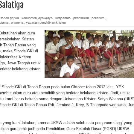
alatiga
ada Susulan
an Sampah dengan Menghambur ke Tengah Jalan
 tanah papua
,
kabupaten jayawijaya
,
kerjasama
,
pendidikan
,
peristiwa
,
utama
,
wamena
,
yayasan pendidikan kristen
ina Ester Bonsapia
butuhan akan guru
ersekolahan Kristen
 1000 Kuota Beasiswa Mace
ruh Tanah Papua yang
h, maka Sinode GKI di
ntuk RS Bhayangkara Polda Papua pada Peringatan Hari
iversitas Kristen
ga, Jawa Tengah untuk
rlatar belakang kristen
onal Food Belt with Mechanized Rice Expansion
si Sinode GKI di Tanah Papua pada bulan Oktober tahun 2012 lalu, YPK
man Padi di Merauke
butuhkan guru atau pendidik yang berlatar belakang kristen. Jadi, untuk
itu kami harus bekerja sama dengan Universitas Kristen Satya Wacana (UK
orupsi Jalan Lingkar
ua Sinode GKI di Tanah Papua Pdt. Jemima J, Krey, S.Th kepada wartawan, Ju
 National Craft Anniversary in Makassar
 yang kami lakukan, karena UKSW adalah salah satu perguruan tinggi yang
Hilang
idikan guru jarak jauh pada Pendidikan Guru Sekolah Dasar (PGSD) UKSW.