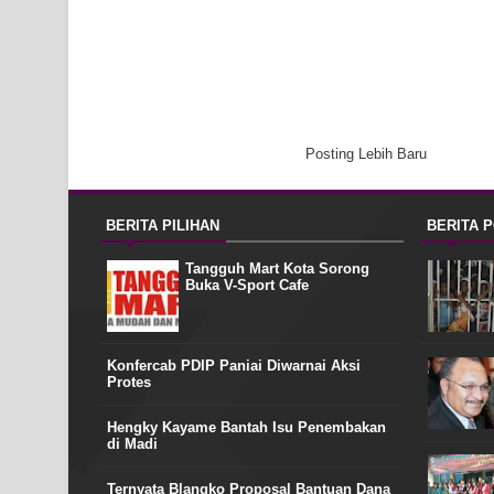
Posting Lebih Baru
BERITA PILIHAN
BERITA 
Tangguh Mart Kota Sorong
Buka V-Sport Cafe
Konfercab PDIP Paniai Diwarnai Aksi
Protes
Hengky Kayame Bantah Isu Penembakan
di Madi
Ternyata Blangko Proposal Bantuan Dana