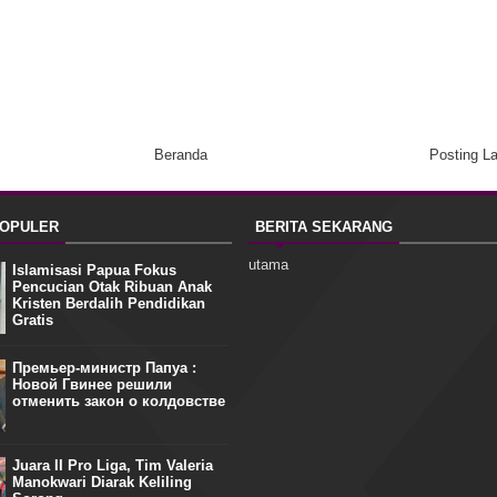
Beranda
Posting L
POPULER
BERITA SEKARANG
utama
Islamisasi Papua Fokus
Pencucian Otak Ribuan Anak
Kristen Berdalih Pendidikan
Gratis
Премьер-министр Папуа :
Новой Гвинее решили
отменить закон о колдовстве
Juara II Pro Liga, Tim Valeria
Manokwari Diarak Keliling