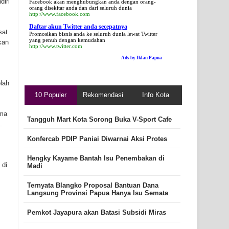
diri
Facebook akan menghubungkan anda dengan orang-
orang disekitar anda dan dari seluruh dunia
http://www.facebook.com
Daftar akun Twitter anda secepatnya
sat
Promosikan bisnis anda ke seluruh dunia lewat Twitter
yang penuh dengan kemudahan
kan
http://www.twitter.com
Ads by Iklan Papua
lah
10 Populer
Rekomendasi
Info Kota
ama
Tangguh Mart Kota Sorong Buka V-Sport Cafe
.
Konfercab PDIP Paniai Diwarnai Aksi Protes
Hengky Kayame Bantah Isu Penembakan di
 di
Madi
Ternyata Blangko Proposal Bantuan Dana
Langsung Provinsi Papua Hanya Isu Semata
Pemkot Jayapura akan Batasi Subsidi Miras