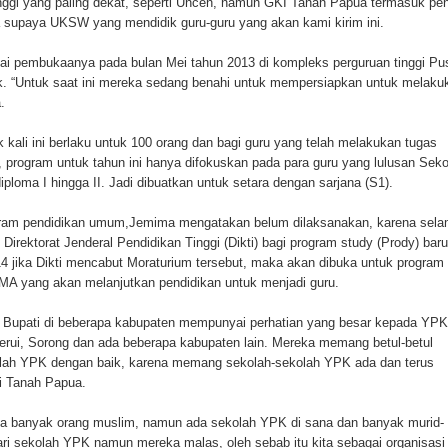
nggi yang paling dekat, seperti Uncen, namun GKI Tanah Papua termasuk pen
supaya UKSW yang mendidik guru-guru yang akan kami kirim ini.
ten Pegunungan Arfak
lai pembukaanya pada bulan Mei tahun 2013 di kompleks perguruan tinggi Pu
un Memti Belum Hasil, Polisi Periksa Saksi dan Kerahkan
ak. “Untuk saat ini mereka sedang benahi untuk mempersiapkan untuk melaku
.
ali ini berlaku untuk 100 orang dan bagi guru yang telah melakukan tugas
 program untuk tahun ini hanya difokuskan pada para guru yang lulusan Seko
ploma I hingga II. Jadi dibuatkan untuk setara dengan sarjana (S1).
ogram pendidikan umum,Jemima mengatakan belum dilaksanakan, karena sel
 Direktorat Jenderal Pendidikan Tinggi (Dikti) bagi program study (Prody) baru
 jika Dikti mencabut Moraturium tersebut, maka akan dibuka untuk program
SMA yang akan melanjutkan pendidikan untuk menjadi guru.
ra Bupati di beberapa kabupaten mempunyai perhatian yang besar kepada YPK
erui, Sorong dan ada beberapa kabupaten lain. Mereka memang betul-betul
lah YPK dengan baik, karena memang sekolah-sekolah YPK ada dan terus
i Tanah Papua.
na banyak orang muslim, namun ada sekolah YPK di sana dan banyak murid-
ari sekolah YPK namun mereka malas, oleh sebab itu kita sebagai organisasi