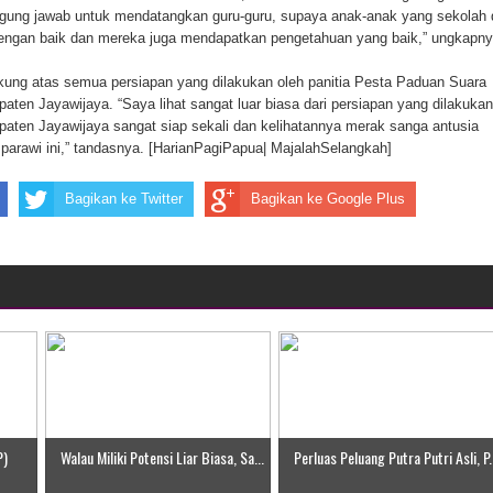
ggung jawab untuk mendatangkan guru-guru, supaya anak-anak yang sekolah 
 dengan baik dan mereka juga mendapatkan pengetahuan yang baik,” ungkapny
dukung atas semua persiapan yang dilakukan oleh panitia Pesta Paduan Suara
aten Jayawijaya. “Saya lihat sangat luar biasa dari persiapan yang dilakukan
paten Jayawijaya sangat siap sekali dan kelihatannya merak sanga antusia
arawi ini,” tandasnya. [HarianPagiPapua| MajalahSelangkah]
Bagikan ke Twitter
Bagikan ke Google Plus
P)
Walau Miliki Potensi Liar Biasa, Sa...
Perluas Peluang Putra Putri Asli, P.