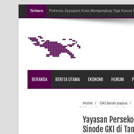
Terbaru
Polresta Jayapura Kota Mengungkap Tiga Kasus
Jayapura
Tiga Personel Polresta Jayapura Kota Jalani Sid
Kapolresta Jayapura Kota Mengapresiasi Antusia
Lapangan Karang PTC Entrop
Kebakaran Hanguskan Satu Rumah di Kompleks A
BERANDA
BERITA UTAMA
EKONOMI
HUKUM
P
Profil Lengkap Papua Barat, Bumi Cenderawasih 
Profil Lengkap Provinsi Papua, Bumi Cenderawasi
Home
/
GKI tanah papua
/
kristen satya wacana
/
utama
Profil Lengkap Aceh, Provinsi Istimewa di Ujung 
Butuh Guru Tambahan, Sinode GK
Yayasan Perseko
Lima Rumah Pribadi Terbakar Di Hamadi Jayapur
Sinode GKI di Ta