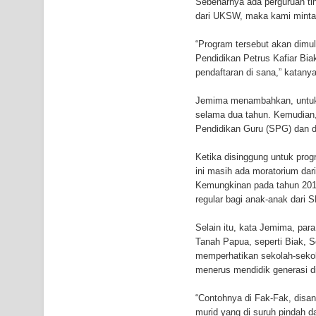
Sebenarnya ada perguruan ti
dari UKSW, maka kami minta 
Air Terjun Memti Pesona Tersembunyi di Kabupa
“Program tersebut akan dimu
Pencarian Hari Keenam Korban Hanyut di Air Terj
Pendidikan Petrus Kafiar Bi
pendaftaran di sana,” katanya
K9
Jemima menambahkan, untuk k
selama dua tahun. Kemudian,
Pendidikan Guru (SPG) dan di
Ketika disinggung untuk pr
ini masih ada moratorium dari
Kemungkinan pada tahun 2014
regular bagi anak-anak dari 
Selain itu, kata Jemima, pa
Tanah Papua, seperti Biak, S
memperhatikan sekolah-seko
menerus mendidik generasi d
“Contohnya di Fak-Fak, disa
murid yang di suruh pindah d