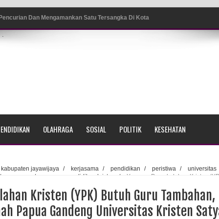
 Pencurian Dan Mengamankan Satu Tersangka Di Kota
.
ang BP4R di Jayapura
sme Warga Saat Nonton Bareng Final Piala Dunia 2026 di
srama Polisi Sorong
ENDIDIKAN
OLAHRAGA
SOSIAL
POLITIK
KESEHATAN
di Ujung Barat Papua
h di Ujung Timur Indonesia
kabupaten jayawijaya
/
kerjasama
/
pendidikan
/
peristiwa
/
universitas
/
wamena
/
yayasan pendidikan kristen
/
Yayasan Persekolahan Kristen (Y
Sumatera
I di Tanah Papua Gandeng Universitas Kristen Satya Wacana (UKSW) Salatiga
lahan Kristen (YPK) Butuh Guru Tambahan,
a Selatan
nah Papua Gandeng Universitas Kristen Saty