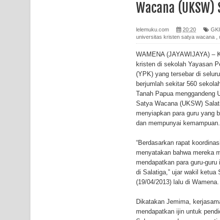
Wacana (UKSW) S
Gempa M3,3 Guncang Nabire, BMKG Imbau Wasp
Mama-Mama Pasar Lama Sentani Protes Tumpuk
lelemuku.com
20:20
GKI
universitas kristen satya wacana
,
Polres Jayapura Terima Laporan Hilangnya Agust
WAMENA (JAYAWIJAYA) – Ke
kristen di sekolah Yayasan P
Marthen Medlama Sebut Pemprov Papua Siapkan
(YPK) yang tersebar di selu
berjumlah sekitar 560 sekola
BRI Region 18 Jayapura Salurkan Bantuan CSR u
Tanah Papua menggandeng Un
Satya Wacana (UKSW) Salati
Bhayangkara ke-80
menyiapkan para guru yang be
dan mempunyai kemampuan.
Indonesia Turns Remote Papua Frontier into Nati
“Berdasarkan rapat koordina
Mentan Tinjau Program Cetak Sawah dan Penana
menyatakan bahwa mereka mem
mendapatkan para guru-guru 
Mantan Sekda Jayawijaya Jadi Tersangka Kasus K
di Salatiga,” ujar wakil ket
(19/04/2013) lalu di Wamena.
Papuan Artisans Take Center Stage at Indonesia's
Dikatakan Jemima, kerjasama
Presenter TVRI Papua Barat Yanto Idorway Masih 
mendapatkan ijin untuk pend