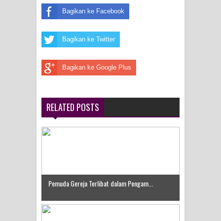
Menghambur ke Tengah Jalan
Bagikan ke Facebook
Polres Jayapura Terima Laporan
Bagikan ke Twitter
Hilangnya Agustina Ester Bonsapia
Bagikan ke Google Plus
Marthen Medlama Sebut Pemprov
Papua Siapkan 1000 Kuota Beasiswa
RELATED POSTS
Mace
BRI Region 18 Jayapura Salurkan
Bantuan CSR untuk RS Bhayangkara
Polda Papua pada Peringatan Hari
Pemuda Gereja Terlibat dalam Pengam...
Bhayangkara ke-80
Indonesia Turns Remote Papua