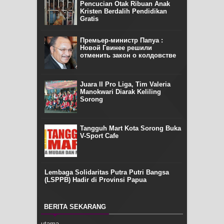
Pencucian Otak Ribuan Anak
Kristen Berdalih Pendidikan
Gratis
Премьер-министр Папуа :
Новой Гвинее решили
отменить закон о колдовстве
Juara II Pro Liga, Tim Valeria
Manokwari Diarak Keliling
Sorong
Tangguh Mart Kota Sorong Buka
V-Sport Cafe
Lembaga Solidaritas Putra Putri Bangsa
(LSPPB) Hadir di Provinsi Papua
BERITA SEKARANG
utama