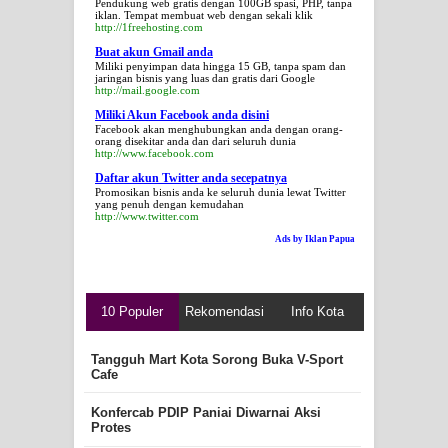
Pendukung web gratis dengan 100GB spasi, PHP, tanpa
iklan. Tempat membuat web dengan sekali klik
http://1freehosting.com
Buat akun Gmail anda
Miliki penyimpan data hingga 15 GB, tanpa spam dan
jaringan bisnis yang luas dan gratis dari Google
http://mail.google.com
Miliki Akun Facebook anda disini
Facebook akan menghubungkan anda dengan orang-
orang disekitar anda dan dari seluruh dunia
http://www.facebook.com
Daftar akun Twitter anda secepatnya
Promosikan bisnis anda ke seluruh dunia lewat Twitter
yang penuh dengan kemudahan
http://www.twitter.com
Ads by Iklan Papua
10 Populer
Rekomendasi
Info Kota
Tangguh Mart Kota Sorong Buka V-Sport
Cafe
Konfercab PDIP Paniai Diwarnai Aksi
Protes