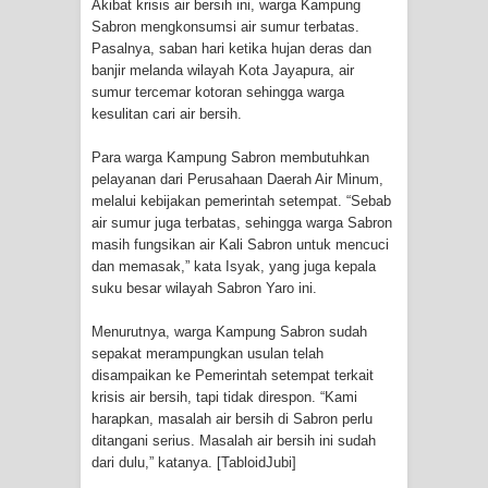
Akibat krisis air bersih ini, warga Kampung
Profil Lengkap Provinsi Papua, Bumi
Sabron mengkonsumsi air sumur terbatas.
Pasalnya, saban hari ketika hujan deras dan
Cenderawasih di Ujung Timur
banjir melanda wilayah Kota Jayapura, air
sumur tercemar kotoran sehingga warga
Indonesia
kesulitan cari air bersih.
Profil Lengkap Aceh, Provinsi
Para warga Kampung Sabron membutuhkan
pelayanan dari Perusahaan Daerah Air Minum,
Istimewa di Ujung Sumatera
melalui kebijakan pemerintah setempat. “Sebab
air sumur juga terbatas, sehingga warga Sabron
Lima Rumah Pribadi Terbakar Di
masih fungsikan air Kali Sabron untuk mencuci
dan memasak,” kata Isyak, yang juga kepala
Hamadi Jayapura Selatan
suku besar wilayah Sabron Yaro ini.
Gempa M3,3 Guncang Nabire, BMKG
Menurutnya, warga Kampung Sabron sudah
sepakat merampungkan usulan telah
Imbau Waspada Susulan
disampaikan ke Pemerintah setempat terkait
krisis air bersih, tapi tidak direspon. “Kami
Mama-Mama Pasar Lama Sentani
harapkan, masalah air bersih di Sabron perlu
ditangani serius. Masalah air bersih ini sudah
dari dulu,” katanya. [TabloidJubi]
Protes Tumpukan Sampah dengan