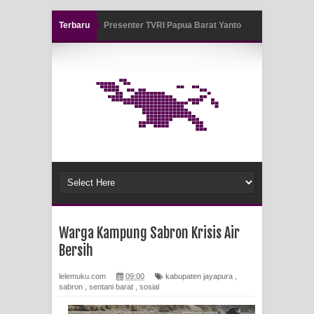
Terbaru
Presenter TVRI Papua Barat Yanto
Air Terjun Memti Pesona Tersembunyi
Idorway Masih Hilang
di Kabupaten Pegunungan Arfak
Pencarian Hari Keenam Korban
Hanyut di Air Terjun Memti Belum
Hasil, Polisi Periksa Saksi dan
Kerahkan K9
Polresta Jayapura Kota Mengungkap
Warga Kampung Sabron Krisis Air
Bersih
Tiga Kasus Pencurian Dan
lelemuku.com
09:00
kabupaten jayapura
,
Mengamankan Satu Tersangka Di
sabron
,
sentani barat
,
sosial
Kota Jayapura