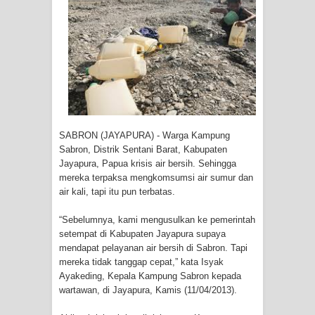
Tiga Personel Polresta Jayapura Kota
Jalani Sidang BP4R di Jayapura
Kapolresta Jayapura Kota
Mengapresiasi Antusiasme Warga
SABRON (JAYAPURA) - Warga Kampung
Saat Nonton Bareng Final Piala Dunia
Sabron, Distrik Sentani Barat, Kabupaten
Jayapura, Papua krisis air bersih. Sehingga
2026 di Lapangan Karang PTC Entrop
mereka terpaksa mengkomsumsi air sumur dan
air kali, tapi itu pun terbatas.
Kebakaran Hanguskan Satu Rumah
“Sebelumnya, kami mengusulkan ke pemerintah
di Kompleks Asrama Polisi Sorong
setempat di Kabupaten Jayapura supaya
mendapat pelayanan air bersih di Sabron. Tapi
Profil Lengkap Papua Barat, Bumi
mereka tidak tanggap cepat,” kata Isyak
Ayakeding, Kepala Kampung Sabron kepada
Cenderawasih di Ujung Barat Papua
wartawan, di Jayapura, Kamis (11/04/2013).