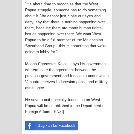
“It’s about time to recognise that the West
Profil Lengkap Provinsi Papua, Bumi
Papua struggle, someone has to do something
about it. We cannot just close our eyes and
Cenderawasih di Ujung Timur
deny, say that there is nothing happening over
there, because there are many human rights
Indonesia
issues happening over there. We want West
Papua to be a full member of the Melanesian
Profil Lengkap Aceh, Provinsi
Spearhead Group - this is something that we’re
going to lobby for.”
Istimewa di Ujung Sumatera
Moana Carcasses Kalosil says his government
will terminate the agreement between the
Lima Rumah Pribadi Terbakar Di
previous government and Indonesia under which
Vanuatu receives Indonesian police and military
Hamadi Jayapura Selatan
assistance.
Gempa M3,3 Guncang Nabire, BMKG
He says a unit specially focussing on West
Papua will be established in the Department of
Imbau Waspada Susulan
Foreign Affairs. [
RNZI
]
Mama-Mama Pasar Lama Sentani
Bagikan ke Facebook
Protes Tumpukan Sampah dengan