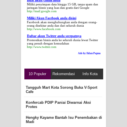
Buat akun Gmail anda
Miliki penyimpan data hingga 15 GB, tanpa spam dan
jaringan bisnis yang luas dan gratis dari Google
http://mail.google.com
Miliki Akun Facebook anda disini
Facebook akan menghubungkan anda dengan orang-
orang disekitar anda dan dari seluruh dunia
http://www.facebook.com
Daftar akun Twitter anda secepatnya
Promosikan bisnis anda ke seluruh dunia lewat Twitter
yang penuh dengan kemudahan
http://www.twitter.com
Ads by Iklan Papua
10 Populer
Rekomendasi
Info Kota
Tangguh Mart Kota Sorong Buka V-Sport
Cafe
Konfercab PDIP Paniai Diwarnai Aksi
Protes
Hengky Kayame Bantah Isu Penembakan di
Madi