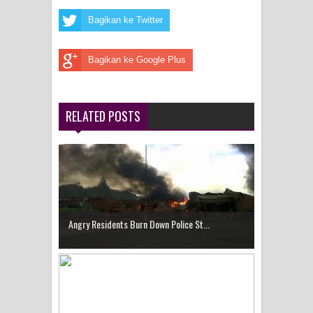
Bagikan ke Twitter
Menghambur ke Tengah Jalan
Polres Jayapura Terima Laporan
Bagikan ke Google Plus
Hilangnya Agustina Ester Bonsapia
RELATED POSTS
Marthen Medlama Sebut Pemprov
Papua Siapkan 1000 Kuota Beasiswa
Mace
BRI Region 18 Jayapura Salurkan
Angry Residents Burn Down Police St...
Bantuan CSR untuk RS Bhayangkara
Polda Papua pada Peringatan Hari
Bhayangkara ke-80