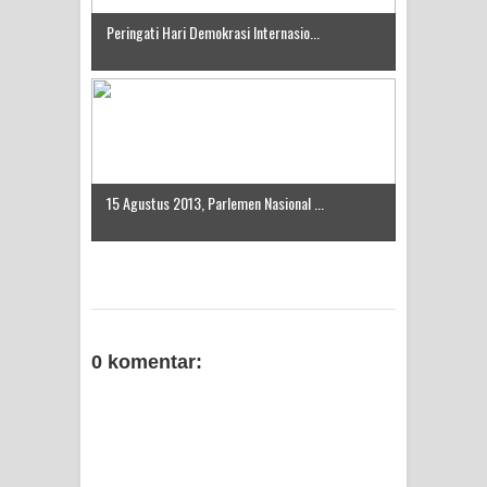
Indonesia Turns Remote Papua
Peringati Hari Demokrasi Internasio...
Frontier into National Food Belt with
Mechanized Rice Expansion
Mentan Tinjau Program Cetak Sawah
dan Penanaman Padi di Merauke
15 Agustus 2013, Parlemen Nasional ...
Mantan Sekda Jayawijaya Jadi
Tersangka Kasus Korupsi Jalan
Lingkar
0 komentar:
Papuan Artisans Take Center Stage
at Indonesia's National Craft
Anniversary in Makassar