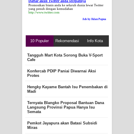
Daftar akun Twitter anda secepatnya
Promosikan bisnis anda ke seluruh dunia lewat Twitter
yang penuh dengan kemudahan
http://www.twitter.com
Ads by Iklan Papua
10 Populer
Rekomendasi
Info Kota
Tangguh Mart Kota Sorong Buka V-Sport
Cafe
Konfercab PDIP Paniai Diwarnai Aksi
Protes
Hengky Kayame Bantah Isu Penembakan di
Madi
Ternyata Blangko Proposal Bantuan Dana
Langsung Provinsi Papua Hanya Isu
Semata
Pemkot Jayapura akan Batasi Subsidi
Miras