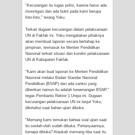
"Kecurangan itu tugas polisi, karena harus ada
Polres Jayapura Terima Laporan
investigasi dan ada bukti pada kami berupa
foto-foto," terang Yoku.
Hilangnya Agustina Ester Bonsapia
Terkait dugaan kecurangan dalam pelaksanaan
UN di Fakfak ini, Yoku mengatakan pihaknya
Marthen Medlama Sebut Pemprov
akan membuat laporan secara bertahap ke
pimpinan, termasuk ke Menteri Pendidikan
Papua Siapkan 1000 Kuota Beasiswa
Nasional terkait situasi dan kondisi pelaksanaan
UN di Kabupaten Fakfak.
Mace
"Kami akan buat laporan ke Menteri Pendidikan
BRI Region 18 Jayapura Salurkan
Nasional melalui Badan Standar Nasional
Pendidikan (BSNP) dan ada sanksi yang
Bantuan CSR untuk RS Bhayangkara
diberikan namun itu adalah kewenangan BSNP,"
tegas Pembantu Rektor 1 Unipa ini. Dugaan
Polda Papua pada Peringatan Hari
kecurangan pelaksanaan UN ini lanjut Yoku,
diketahui saat bahan ujian dibuka.
Bhayangkara ke-80
"Memang kami temukan bahwa soal ujian saat
Indonesia Turns Remote Papua
itu seolah-olah sudah dibuka. Pertanyaannya,
kenapa dibuka? Ataukah memang tiba saat itu