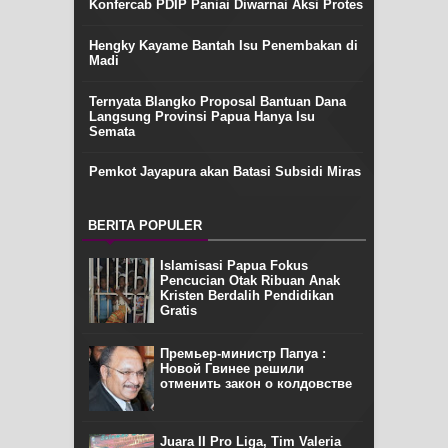
Konfercab PDIP Paniai Diwarnai Aksi Protes
Hengky Kayame Bantah Isu Penembakan di
Madi
Ternyata Blangko Proposal Bantuan Dana
Langsung Provinsi Papua Hanya Isu
Semata
Pemkot Jayapura akan Batasi Subsidi Miras
BERITA POPULER
Islamisasi Papua Fokus
Pencucian Otak Ribuan Anak
Kristen Berdalih Pendidikan
Gratis
Премьер-министр Папуа :
Новой Гвинее решили
отменить закон о колдовстве
Juara II Pro Liga, Tim Valeria