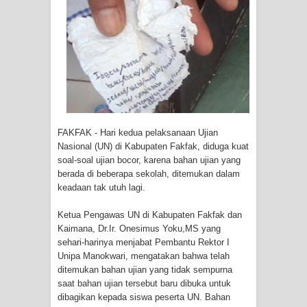
Tiga Personel Polresta Jayapura Kota
Jalani Sidang BP4R di Jayapura
Kapolresta Jayapura Kota
Mengapresiasi Antusiasme Warga
Saat Nonton Bareng Final Piala Dunia
FAKFAK - Hari kedua pelaksanaan Ujian
Nasional (UN) di Kabupaten Fakfak, diduga kuat
2026 di Lapangan Karang PTC Entrop
soal-soal ujian bocor, kare­na bahan ujian yang
berada di beberapa sekolah, ditemukan dalam
Kebakaran Hanguskan Satu Rumah
keadaan tak utuh lagi.
di Kompleks Asrama Polisi Sorong
Ketua Pengawas UN di Kabupaten Fakfak dan
Kaimana, Dr.Ir. Onesimus Yoku,MS yang
Profil Lengkap Papua Barat, Bumi
sehari-harinya menjabat Pembantu Rektor I
Unipa Manokwari, mengatakan bahwa telah
Cenderawasih di Ujung Barat Papua
ditemukan bahan ujian yang tidak sempurna
saat bahan ujian tersebut baru dibuka untuk
Profil Lengkap Provinsi Papua, Bumi
dibagikan kepada siswa peserta UN. Bahan