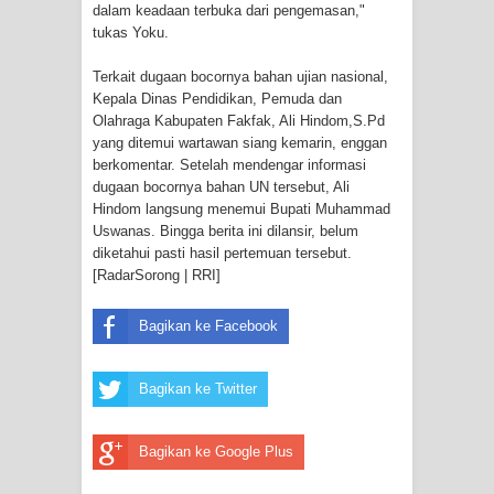
Frontier into National Food Belt with
dalam keadaan terbuka dari pengemasan,"
tukas Yoku.
Mechanized Rice Expansion
Terkait dugaan bocornya bahan ujian nasional,
Kepala Dinas Pendidikan, Pemuda dan
Mentan Tinjau Program Cetak Sawah
Olahraga Kabupaten Fakfak, Ali Hindom,S.Pd
yang ditemui wartawan siang kemarin, enggan
dan Penanaman Padi di Merauke
berkomentar. Setelah mendengar informasi
dugaan bocornya bahan UN tersebut, Ali
Mantan Sekda Jayawijaya Jadi
Hindom langsung menemui Bupati Muhammad
Uswanas. Bingga berita ini dilansir, belum
Tersangka Kasus Korupsi Jalan
diketahui pasti hasil pertemuan tersebut.
[RadarSorong | RRI]
Lingkar
Bagikan ke Facebook
Papuan Artisans Take Center Stage
at Indonesia's National Craft
Bagikan ke Twitter
Anniversary in Makassar
Bagikan ke Google Plus
Presenter TVRI Papua Barat Yanto