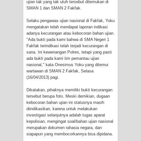
ujian tak yang tak utuh tersebut ditemukan di
Cenderawasih di Ujung Timur
SMAN 1 dan SMAN 2 Fakfak.
Indonesia
Selaku pengawas ujian nasional di Fakfak, Yoku
mengatakan telah mendapat laporan indikasi
adanya kecurangan atau kebocoran bahan ujian.
Profil Lengkap Aceh, Provinsi
"Ada bukti pada kami bahwa di SMA Negeri 1
Fakfak terindikasi telah terjadi kecurangan di
Istimewa di Ujung Sumatera
sana. Ini kewenangan Polres, tetapi yang pasti
ada bukti pada kami tim pemantau ujian
Lima Rumah Pribadi Terbakar Di
nasional," kata Onesimus Yoku yang ditemui
wartawan di SMAN 2 Fakfak, Selasa
Hamadi Jayapura Selatan
(16/04/2013) pagi.
Gempa M3,3 Guncang Nabire, BMKG
Dikatakan, pihaknya memiliki bukti kecurangan
tersebut berupa foto. Meski demikian, dugaan
Imbau Waspada Susulan
kebocoran bahan ujian ini statusnya masih
diindikasikan, karena untuk melakukan
Mama-Mama Pasar Lama Sentani
investigasi selanjutnya adalah tugas aparat
kepolisian, mengingat soal/bahan ujian nasional
Protes Tumpukan Sampah dengan
merupakan dokumen rahasia negara, dan
siapapun yang membocorkannya bisa dipidana.
Menghambur ke Tengah Jalan