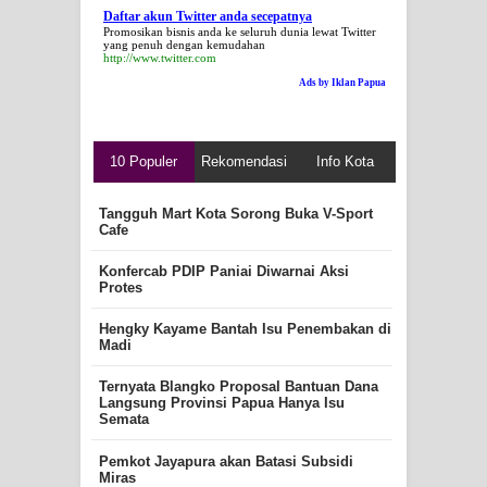
Daftar akun Twitter anda secepatnya
Promosikan bisnis anda ke seluruh dunia lewat Twitter
yang penuh dengan kemudahan
http://www.twitter.com
Ads by Iklan Papua
10 Populer
Rekomendasi
Info Kota
Tangguh Mart Kota Sorong Buka V-Sport
Cafe
Konfercab PDIP Paniai Diwarnai Aksi
Protes
Hengky Kayame Bantah Isu Penembakan di
Madi
Ternyata Blangko Proposal Bantuan Dana
Langsung Provinsi Papua Hanya Isu
Semata
Pemkot Jayapura akan Batasi Subsidi
Miras