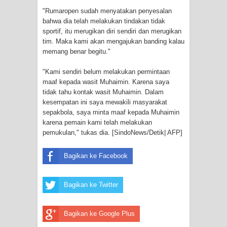
Frontier into National Food Belt with
"Rumaropen sudah menyatakan penyesalan
bahwa dia telah melakukan tindakan tidak
Mechanized Rice Expansion
sportif, itu merugikan diri sendiri dan merugikan
tim. Maka kami akan mengajukan banding kalau
Mentan Tinjau Program Cetak Sawah
memang benar begitu."
dan Penanaman Padi di Merauke
"Kami sendiri belum melakukan permintaan
maaf kepada wasit Muhaimin. Karena saya
Mantan Sekda Jayawijaya Jadi
tidak tahu kontak wasit Muhaimin. Dalam
kesempatan ini saya mewakili masyarakat
Tersangka Kasus Korupsi Jalan
sepakbola, saya minta maaf kepada Muhaimin
karena pemain kami telah melakukan
Lingkar
pemukulan," tukas dia. [SindoNews/Detik| AFP]
Papuan Artisans Take Center Stage
Bagikan ke Facebook
at Indonesia's National Craft
Bagikan ke Twitter
Anniversary in Makassar
Bagikan ke Google Plus