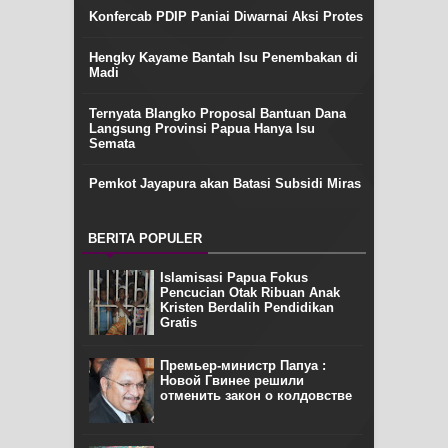
Konfercab PDIP Paniai Diwarnai Aksi Protes
Hengky Kayame Bantah Isu Penembakan di
Madi
Ternyata Blangko Proposal Bantuan Dana
Langsung Provinsi Papua Hanya Isu
Semata
Pemkot Jayapura akan Batasi Subsidi Miras
BERITA POPULER
Islamisasi Papua Fokus
Pencucian Otak Ribuan Anak
Kristen Berdalih Pendidikan
Gratis
Премьер-министр Папуа :
Новой Гвинее решили
отменить закон о колдовстве