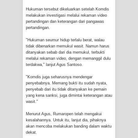
Hukuman tersebut dikeluarkan setelah Komdis
Polres Jayapura Terima Laporan
melakukan investigasi melalui rekaman video
pertandingan dan keterangan dari pangawas
Hilangnya Agustina Ester Bonsapia
pertandingan.
Marthen Medlama Sebut Pemprov
"Hukuman seumur hidup terlalu berat, walau
tidak dibenarkan memukul wasit. Namun harus
Papua Siapkan 1000 Kuota Beasiswa
ditanyakan sebab dari dia memukul, terbukti
melalui rekaman video, dengan memanggil dulu
Mace
terdakwa," lanjut Agus Santoso.
BRI Region 18 Jayapura Salurkan
"Komdis juga seharusnya mendengar
penyebabnya. Memang bukti itu sudah nyata,
Bantuan CSR untuk RS Bhayangkara
penyebab dari itu tidak ditanyakan ke pemain
yang kena sanksi, juga dimintai keterangan atau
wasit."
Polda Papua pada Peringatan Hari
Menurut Agus, Rumaropen telah mengakui
Bhayangkara ke-80
kesalahannya. Untuk itu, lanjut dia, pihaknya
akan mencoba melakukan banding dalam waktu
Indonesia Turns Remote Papua
dekat.