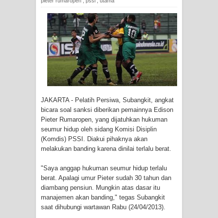
pieter rumaropen
,
pssi
,
utama
Tiga Personel Polresta Jayapura Kota
Jalani Sidang BP4R di Jayapura
Kapolresta Jayapura Kota
Mengapresiasi Antusiasme Warga
Saat Nonton Bareng Final Piala Dunia
JAKARTA - Pelatih Persiwa, Subangkit, angkat
2026 di Lapangan Karang PTC Entrop
bicara soal sanksi diberikan pemainnya Edison
Pieter Rumaropen, yang dijatuhkan hukuman
Kebakaran Hanguskan Satu Rumah
seumur hidup oleh sidang Komisi Disiplin
(Komdis) PSSI. Diakui pihaknya akan
di Kompleks Asrama Polisi Sorong
melakukan banding karena dinilai terlalu berat.
Profil Lengkap Papua Barat, Bumi
"Saya anggap hukuman seumur hidup terlalu
berat. Apalagi umur Pieter sudah 30 tahun dan
diambang pensiun. Mungkin atas dasar itu
Cenderawasih di Ujung Barat Papua
manajemen akan banding," tegas Subangkit
saat dihubungi wartawan Rabu (24/04/2013).
Profil Lengkap Provinsi Papua, Bumi