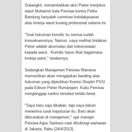
Subangkit, menambahkan aksi Pieter menjotos
Cenderawasih di Ujung Timur
wasit Muhaimin kala Persiwa kontra Pelita
Bandung hanyalah cerminan ketidakpuasan
Indonesia
atas kinerja wasit kurang profesional selama ini.
Profil Lengkap Aceh, Provinsi
"Soal hukuman komdis itu semua sudah
konsekuensinya. Namun, saya melihat tindakan
Istimewa di Ujung Sumatera
Pieter adalah akumulasi dari kekecewaan
kepada wasit. Komdis harus lihat bagaimana
Lima Rumah Pribadi Terbakar Di
kinerja wasit," tandasnya.
Hamadi Jayapura Selatan
Sedangkan Manajemen Persiwa Wamena
memastikan akan mengajukan banding atas
Gempa M3,3 Guncang Nabire, BMKG
hukuman yang dijatuhkan Komisi Disiplin PSSI
pada Edison Pieter Rumaropen. Kubu Persiwa
Imbau Waspada Susulan
menganggap sanksi tersebut terlalu berat.
"Saya baru saja dikabari, tapi saya belum
Mama-Mama Pasar Lama Sentani
menerima surat keputusan itu. Baru akan
dibicarakan di manajemen," ujar manajer
Protes Tumpukan Sampah dengan
Persiwa Agus Santoso saat dihubungi wartawan
di Jakarta, Rabu (24/4/2013).
Menghambur ke Tengah Jalan