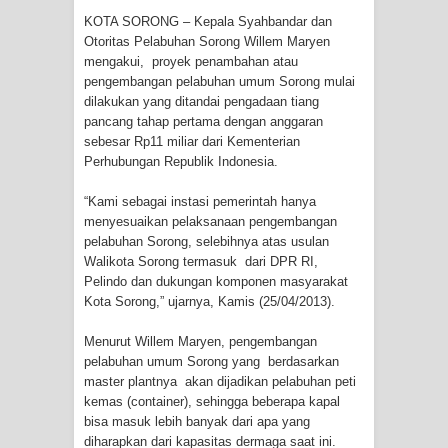
Kota Jayapura
KOTA SORONG – Kepala Syahbandar dan
Otoritas Pelabuhan Sorong Willem Maryen
Tiga Personel Polresta Jayapura Kota
mengakui, proyek penambahan atau
pengembangan pelabuhan umum Sorong mulai
Jalani Sidang BP4R di Jayapura
dilakukan yang ditandai pengadaan tiang
pancang tahap pertama dengan anggaran
Kapolresta Jayapura Kota
sebesar Rp11 miliar dari Kementerian
Perhubungan Republik Indonesia.
Mengapresiasi Antusiasme Warga
“Kami sebagai instasi pemerintah hanya
menyesuaikan pelaksanaan pengembangan
Saat Nonton Bareng Final Piala Dunia
pelabuhan Sorong, selebihnya atas usulan
Walikota Sorong termasuk dari DPR RI,
2026 di Lapangan Karang PTC Entrop
Pelindo dan dukungan komponen masyarakat
Kota Sorong,” ujarnya, Kamis (25/04/2013).
Kebakaran Hanguskan Satu Rumah
Menurut Willem Maryen, pengembangan
di Kompleks Asrama Polisi Sorong
pelabuhan umum Sorong yang berdasarkan
master plantnya akan dijadikan pelabuhan peti
Profil Lengkap Papua Barat, Bumi
kemas (container), sehingga beberapa kapal
bisa masuk lebih banyak dari apa yang
Cenderawasih di Ujung Barat Papua
diharapkan dari kapasitas dermaga saat ini.