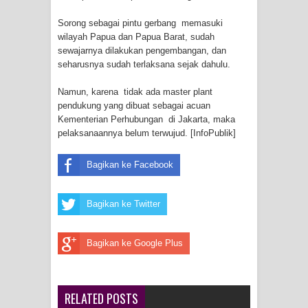
Profil Lengkap Provinsi Papua, Bumi
Sorong sebagai pintu gerbang memasuki
wilayah Papua dan Papua Barat, sudah
Cenderawasih di Ujung Timur
sewajarnya dilakukan pengembangan, dan
seharusnya sudah terlaksana sejak dahulu.
Indonesia
Namun, karena tidak ada master plant
pendukung yang dibuat sebagai acuan
Profil Lengkap Aceh, Provinsi
Kementerian Perhubungan di Jakarta, maka
pelaksanaannya belum terwujud. [InfoPublik]
Istimewa di Ujung Sumatera
Lima Rumah Pribadi Terbakar Di
Bagikan ke Facebook
Hamadi Jayapura Selatan
Bagikan ke Twitter
Gempa M3,3 Guncang Nabire, BMKG
Bagikan ke Google Plus
Imbau Waspada Susulan
Mama-Mama Pasar Lama Sentani
RELATED POSTS