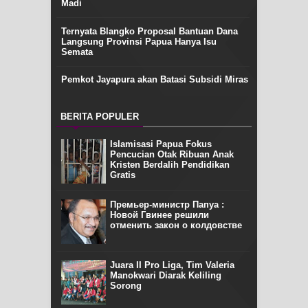
Madi
Ternyata Blangko Proposal Bantuan Dana
Langsung Provinsi Papua Hanya Isu
Semata
Pemkot Jayapura akan Batasi Subsidi Miras
BERITA POPULER
Islamisasi Papua Fokus
Pencucian Otak Ribuan Anak
Kristen Berdalih Pendidikan
Gratis
Премьер-министр Папуа :
Новой Гвинее решили
отменить закон о колдовстве
Juara II Pro Liga, Tim Valeria
Manokwari Diarak Keliling
Sorong