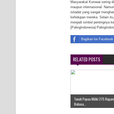
Masyarakat Korowai sering di
maupun internasional. Namun 
istiadat yang sangat menghar
kehidupan mereka. Selain it
menjadi simbol pentingnya ke
[PalingIndonesia| PalingIndon
Bagikan ke Facebook
RELATED POSTS
Tanah Papua Miliki 275 Raga
Bahasa...