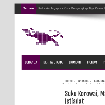
Terbaru
Polresta Jayapura Kota Mengungkap Tiga Kasus
Jayapura
Tiga Personel Polresta Jayapura Kota Jalani Sid
Kapolresta Jayapura Kota Mengapresiasi Antusia
Lapangan Karang PTC Entrop
Kebakaran Hanguskan Satu Rumah di Kompleks A
BERANDA
BERITA UTAMA
EKONOMI
HUKUM
P
Profil Lengkap Papua Barat, Bumi Cenderawasih 
Profil Lengkap Provinsi Papua, Bumi Cenderawasi
Home
/
anim ha
/
kabupat
Tradisional yang Menjaga Adat Is
Profil Lengkap Aceh, Provinsi Istimewa di Ujung 
Suku Korowai, M
Lima Rumah Pribadi Terbakar Di Hamadi Jayapur
Istiadat