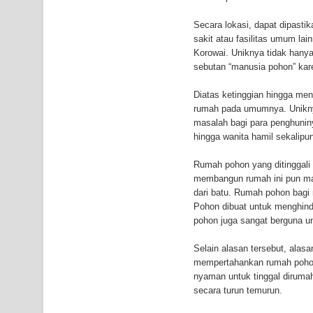
Air Terjun Memti Pesona Tersembunyi di Kabupa
Secara lokasi, dapat dipasti
sakit atau fasilitas umum l
Pencarian Hari Keenam Korban Hanyut di Air Terj
Korowai. Uniknya tidak hanya
sebutan “manusia pohon” ka
K9
Diatas ketinggian hingga men
rumah pada umumnya. Uniknya
masalah bagi para penghunin
hingga wanita hamil sekalipu
Rumah pohon yang ditinggali 
membangun rumah ini pun ma
dari batu. Rumah pohon bagi
Pohon dibuat untuk menghinda
pohon juga sangat berguna un
Selain alasan tersebut, ala
mempertahankan rumah pohon
nyaman untuk tinggal dirumah
secara turun temurun.