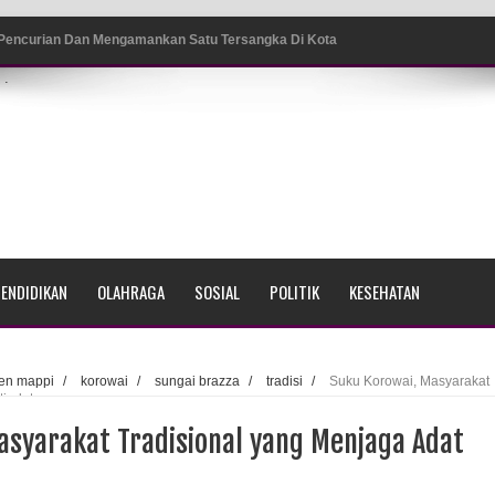
 Pencurian Dan Mengamankan Satu Tersangka Di Kota
.
ang BP4R di Jayapura
sme Warga Saat Nonton Bareng Final Piala Dunia 2026 di
srama Polisi Sorong
ENDIDIKAN
OLAHRAGA
SOSIAL
POLITIK
KESEHATAN
di Ujung Barat Papua
h di Ujung Timur Indonesia
en mappi
/
korowai
/
sungai brazza
/
tradisi
/
Suku Korowai, Masyarakat
tiadat
Sumatera
asyarakat Tradisional yang Menjaga Adat
a Selatan