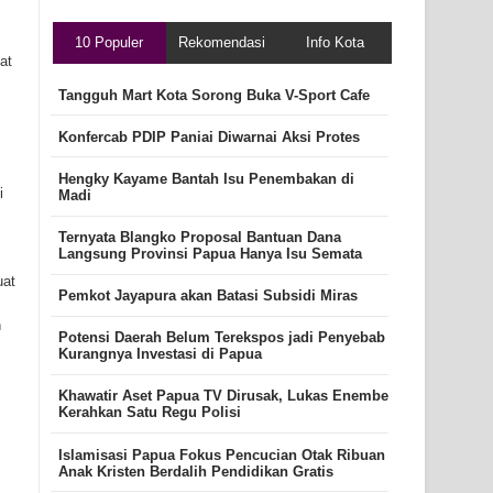
10 Populer
Rekomendasi
Info Kota
at
Tangguh Mart Kota Sorong Buka V-Sport Cafe
Konfercab PDIP Paniai Diwarnai Aksi Protes
Hengky Kayame Bantah Isu Penembakan di
i
Madi
Ternyata Blangko Proposal Bantuan Dana
Langsung Provinsi Papua Hanya Isu Semata
uat
Pemkot Jayapura akan Batasi Subsidi Miras
h
Potensi Daerah Belum Terekspos jadi Penyebab
Kurangnya Investasi di Papua
Khawatir Aset Papua TV Dirusak, Lukas Enembe
Kerahkan Satu Regu Polisi
Islamisasi Papua Fokus Pencucian Otak Ribuan
Anak Kristen Berdalih Pendidikan Gratis