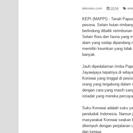
Gempa M3,3 Guncang Nabire, BMKG Imbau Wasp
lelemuku.com
19:54
ani
Mama-Mama Pasar Lama Sentani Protes Tumpuk
KEPI (MAPPI) - Tanah Papu
pesona. Selain hutan rimban
Polres Jayapura Terima Laporan Hilangnya Agust
berlindung dibalik rerimbuna
Selain flora dan fauna yang 
Marthen Medlama Sebut Pemprov Papua Siapkan
alam yang sedap dipandang m
memiliki keunikan yang tidak
BRI Region 18 Jayapura Salurkan Bantuan CSR u
banyak.
Bhayangkara ke-80
Jauh dipedalaman rimba Papu
Jayawijaya tepatnya di wila
Indonesia Turns Remote Papua Frontier into Nati
Korowai yang tinggal di pesis
orang yang tergabung dalam 
Mentan Tinjau Program Cetak Sawah dan Penana
dengan cara yang masih sang
istiadat yang mereka percaya
Mantan Sekda Jayawijaya Jadi Tersangka Kasus K
Suku Korowai adalah suku yan
penduduk Indonesia. Namun j
Papuan Artisans Take Center Stage at Indonesia's
masyarakat Korowai seakan be
ditempuh dengan perjalanan u
Presenter TVRI Papua Barat Yanto Idorway Masih 
dan lumpur.