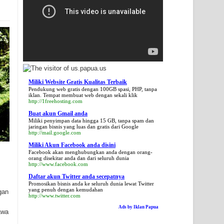
Miliki Website Gratis Kualitas Terbaik
Pendukung web gratis dengan 100GB spasi, PHP, tanpa
iklan. Tempat membuat web dengan sekali klik
http://1freehosting.com
Buat akun Gmail anda
Miliki penyimpan data hingga 15 GB, tanpa spam dan
jaringan bisnis yang luas dan gratis dari Google
http://mail.google.com
Miliki Akun Facebook anda disini
Facebook akan menghubungkan anda dengan orang-
orang disekitar anda dan dari seluruh dunia
http://www.facebook.com
Daftar akun Twitter anda secepatnya
Promosikan bisnis anda ke seluruh dunia lewat Twitter
yang penuh dengan kemudahan
gan
http://www.twitter.com
Ads by Iklan Papua
awa