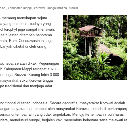
ada Susulan
m ha
,
kabupaten mappi
,
korowai
,
sungai brazza
,
tradisi
an Sampah dengan Menghambur ke Tengah Jalan
a memang menyimpan sejuta
ya yang misterius, budaya yang
ina Ester Bonsapia
n chlorophyl juga sangat menawan.
masih lestari ditambah panorama
 1000 Kuota Beasiswa Mace
ata, Bumi Cendrawasih ini juga
 banyak diketahui oleh orang
ntuk RS Bhayangkara Polda Papua pada Peringatan Hari
a, tepat selatan dikaki Pegunungan
yah Kabupaten Mappi terdapat suku
onal Food Belt with Mechanized Rice Expansion
ir sungai Brazza. Kurang lebih 3.000
masyarakat suku Korowai tinggal
man Padi di Merauke
at tradisional dan menjaga adat
.
orupsi Jalan Lingkar
g tinggal di tanah Indonesia. Secara geografis, masyarakat Korowai adalah
angan tanyakan hal tersebut oleh masyarakat Korowai, berada di perkampun
 National Craft Anniversary in Makassar
rada di tempat lain yang tidak terpetakan. Menuju ke tempat ini pun harus
dara, menelusuri sungai, berjalan kaki menembus belantara serta melewati r
Hilang