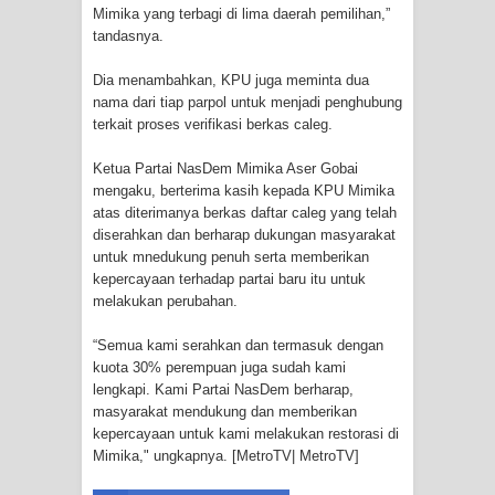
Mimika yang terbagi di lima daerah pemilihan,”
tandasnya.
Polres Jayapura Terima Laporan
Dia menambahkan, KPU juga meminta dua
Hilangnya Agustina Ester Bonsapia
nama dari tiap parpol untuk menjadi penghubung
terkait proses verifikasi berkas caleg.
Marthen Medlama Sebut Pemprov
Ketua Partai NasDem Mimika Aser Gobai
Papua Siapkan 1000 Kuota Beasiswa
mengaku, berterima kasih kepada KPU Mimika
atas diterimanya berkas daftar caleg yang telah
Mace
diserahkan dan berharap dukungan masyarakat
untuk mnedukung penuh serta memberikan
BRI Region 18 Jayapura Salurkan
kepercayaan terhadap partai baru itu untuk
melakukan perubahan.
Bantuan CSR untuk RS Bhayangkara
“Semua kami serahkan dan termasuk dengan
Polda Papua pada Peringatan Hari
kuota 30% perempuan juga sudah kami
lengkapi. Kami Partai NasDem berharap,
masyarakat mendukung dan memberikan
Bhayangkara ke-80
kepercayaan untuk kami melakukan restorasi di
Mimika," ungkapnya. [MetroTV| MetroTV]
Indonesia Turns Remote Papua