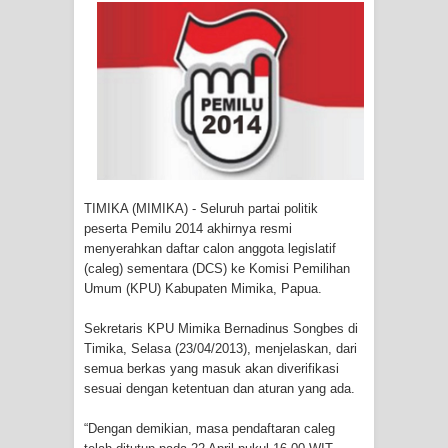
Tiga Personel Polresta Jayapura Kota
Jalani Sidang BP4R di Jayapura
Kapolresta Jayapura Kota
Mengapresiasi Antusiasme Warga
Saat Nonton Bareng Final Piala Dunia
TIMIKA (MIMIKA) - Seluruh partai politik
2026 di Lapangan Karang PTC Entrop
peserta Pemilu 2014 akhirnya resmi
menyerahkan daftar calon anggota legislatif
Kebakaran Hanguskan Satu Rumah
(caleg) sementara (DCS) ke Komisi Pemilihan
Umum (KPU) Kabupaten Mimika, Papua.
di Kompleks Asrama Polisi Sorong
Sekretaris KPU Mimika Bernadinus Songbes di
Profil Lengkap Papua Barat, Bumi
Timika, Selasa (23/04/2013), menjelaskan, dari
semua berkas yang masuk akan diverifikasi
Cenderawasih di Ujung Barat Papua
sesuai dengan ketentuan dan aturan yang ada.
“Dengan demikian, masa pendaftaran caleg
Profil Lengkap Provinsi Papua, Bumi