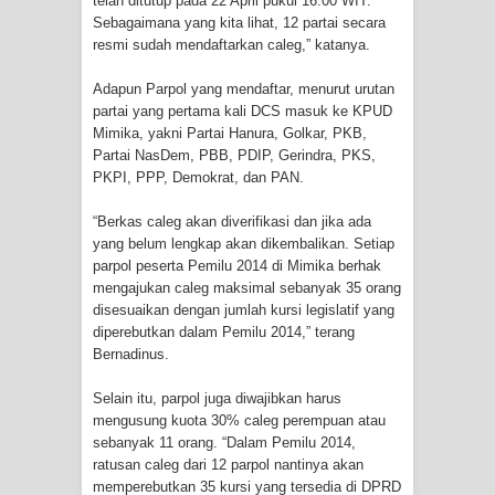
telah ditutup pada 22 April pukul 16.00 WIT.
Sebagaimana yang kita lihat, 12 partai secara
Cenderawasih di Ujung Timur
resmi sudah mendaftarkan caleg,” katanya.
Indonesia
Adapun Parpol yang mendaftar, menurut urutan
partai yang pertama kali DCS masuk ke KPUD
Profil Lengkap Aceh, Provinsi
Mimika, yakni Partai Hanura, Golkar, PKB,
Partai NasDem, PBB, PDIP, Gerindra, PKS,
Istimewa di Ujung Sumatera
PKPI, PPP, Demokrat, dan PAN.
Lima Rumah Pribadi Terbakar Di
“Berkas caleg akan diverifikasi dan jika ada
yang belum lengkap akan dikembalikan. Setiap
Hamadi Jayapura Selatan
parpol peserta Pemilu 2014 di Mimika berhak
mengajukan caleg maksimal sebanyak 35 orang
Gempa M3,3 Guncang Nabire, BMKG
disesuaikan dengan jumlah kursi legislatif yang
diperebutkan dalam Pemilu 2014,” terang
Imbau Waspada Susulan
Bernadinus.
Mama-Mama Pasar Lama Sentani
Selain itu, parpol juga diwajibkan harus
mengusung kuota 30% caleg perempuan atau
sebanyak 11 orang. “Dalam Pemilu 2014,
Protes Tumpukan Sampah dengan
ratusan caleg dari 12 parpol nantinya akan
memperebutkan 35 kursi yang tersedia di DPRD
Menghambur ke Tengah Jalan