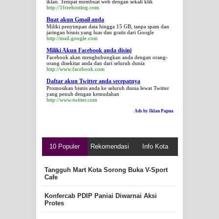
iklan. Tempat membuat web dengan sekali klik
http://1freehosting.com
Buat akun Gmail anda
Miliki penyimpan data hingga 15 GB, tanpa spam dan
jaringan bisnis yang luas dan gratis dari Google
http://mail.google.com
Miliki Akun Facebook anda disini
Facebook akan menghubungkan anda dengan orang-
orang disekitar anda dan dari seluruh dunia
http://www.facebook.com
Daftar akun Twitter anda secepatnya
Promosikan bisnis anda ke seluruh dunia lewat Twitter
yang penuh dengan kemudahan
http://www.twitter.com
Ads by Iklan Papua
10 Populer
Rekomendasi
Info Kota
Tangguh Mart Kota Sorong Buka V-Sport
Cafe
Konfercab PDIP Paniai Diwarnai Aksi
Protes