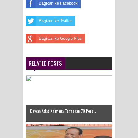
Frontier into National Food Belt with
Bagikan ke Facebook
Mechanized Rice Expansion
Bagikan ke Twitter
Mentan Tinjau Program Cetak Sawah
Bagikan ke Google Plus
dan Penanaman Padi di Merauke
Mantan Sekda Jayawijaya Jadi
RELATED POSTS
Tersangka Kasus Korupsi Jalan
Lingkar
Papuan Artisans Take Center Stage
at Indonesia's National Craft
Dewan Adat Kaimana Tegaskan 70 Pers...
Anniversary in Makassar