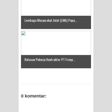
Lembaga Masyarakat Adat (LMA) Papu...
Ratusan Pekerja Kontraktor PT Freep...
0 komentar: