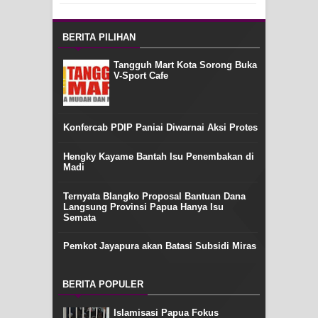
BERITA PILIHAN
Tangguh Mart Kota Sorong Buka
V-Sport Cafe
Konfercab PDIP Paniai Diwarnai Aksi Protes
Hengky Kayame Bantah Isu Penembakan di
Madi
Ternyata Blangko Proposal Bantuan Dana
Langsung Provinsi Papua Hanya Isu
Semata
Pemkot Jayapura akan Batasi Subsidi Miras
BERITA POPULER
Islamisasi Papua Fokus