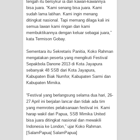
tengah itu bersykur ia dan kawan-kawannya
Frontier into National Food Belt with
bisa juara. “Kami senang bisa juara. Kami
sudah lama latihan. Kami ingin menang
Mechanized Rice Expansion
ditingkat nasional. Tapi memang dilaga kali ini
semua lawan kami ringan dan kami
Mentan Tinjau Program Cetak Sawah
membuktikannya dengan keluar sebagai juara,”
kata Termison Gobay.
dan Penanaman Padi di Merauke
Sementara itu Sekretaris Panitia, Koko Rahman
Mantan Sekda Jayawijaya Jadi
mengatakan peserta yang mengikuti Festival
Sepakbola Danone 2013 di Kota Jayapura
Tersangka Kasus Korupsi Jalan
sebanyak 48 SSB dari Kota Jayapura,
Kabupaten Biak Numfor, Kabupaten Sarmi dan
Lingkar
Kabupaten Mimika.
Papuan Artisans Take Center Stage
“Festival yang berlangsung selama dua hari, 26-
27 April ini berjalan lancar dan tidak ada tim
yang memrotes pelaksanaan festival ini. Kami
at Indonesia's National Craft
harap wakil dari Papua, SSB Mimika United
bisa juara ditingkat nasional dan mewakili
Anniversary in Makassar
Indonesia ke London,” ujar Koko Rahman.
[SalamPapua| SalamPapua]