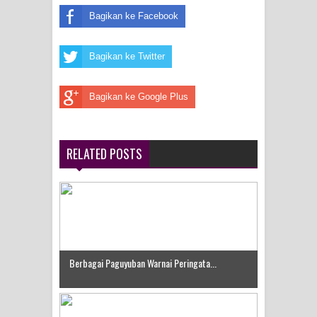
Bagikan ke Facebook
Bagikan ke Twitter
Bagikan ke Google Plus
RELATED POSTS
Berbagai Paguyuban Warnai Peringata...