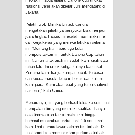
mewakili Papua diajang Danone Cup tingkat
Nasional yang akan digelar Juni mendatang di
Cenderawasih di Ujung Timur
Jakarta.
Indonesia
Pelatih SSB Mimika United, Candra
mengatakan pihaknya bersyukur bisa menjadi
Profil Lengkap Aceh, Provinsi
juara tingkat Papua. Ini adalah hasil maksimal
dari kerja keras yang mereka lakukan selama
Istimewa di Ujung Sumatera
ini. “Memang kami baru tiga bulan
mempersiapkan tim untuk Danone Cup tahun
Lima Rumah Pribadi Terbakar Di
ini. Namun anak-anak ini sudah kami didik satu
tahun lalu. Ini untuk ketiga kalinya kami ikut.
Hamadi Jayapura Selatan
Pertama kami hanya sampai babak 16 besar
dan kedua masuk delapan besar, dan kali ini
Gempa M3,3 Guncang Nabire, BMKG
kami juara. Kami akan buat yang terbaik dilevel
nasional,” kata Candra.
Imbau Waspada Susulan
Menurutnya, tim yang berhasil lolos ke semifinal
Mama-Mama Pasar Lama Sentani
merupakan tim yang memiliki kualitas. Hanya
saja timnya bisa tampil maksimal hingga
berhasil menembus partai final. “Di semifinal
Protes Tumpukan Sampah dengan
kami lihat semua lawan adalah tim terbaik. Di
final kami bisa menunjukkan performa terbaik
Menghambur ke Tengah Jalan