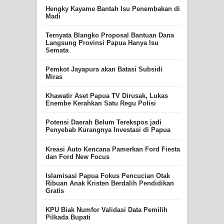
Hengky Kayame Bantah Isu Penembakan di
Madi
Ternyata Blangko Proposal Bantuan Dana
Langsung Provinsi Papua Hanya Isu
Semata
Pemkot Jayapura akan Batasi Subsidi
Miras
Khawatir Aset Papua TV Dirusak, Lukas
Enembe Kerahkan Satu Regu Polisi
Potensi Daerah Belum Terekspos jadi
Penyebab Kurangnya Investasi di Papua
Kreasi Auto Kencana Pamerkan Ford Fiesta
dan Ford New Focus
Islamisasi Papua Fokus Pencucian Otak
Ribuan Anak Kristen Berdalih Pendidikan
Gratis
KPU Biak Numfor Validasi Data Pemilih
Pilkada Bupati