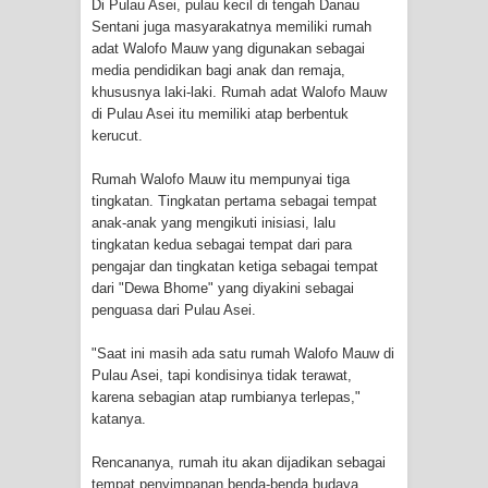
Di Pulau Asei, pulau kecil di tengah Danau
Profil Lengkap Aceh, Provinsi
Sentani juga masyarakatnya memiliki rumah
adat Walofo Mauw yang digunakan sebagai
media pendidikan bagi anak dan remaja,
Istimewa di Ujung Sumatera
khususnya laki-laki. Rumah adat Walofo Mauw
di Pulau Asei itu memiliki atap berbentuk
Lima Rumah Pribadi Terbakar Di
kerucut.
Hamadi Jayapura Selatan
Rumah Walofo Mauw itu mempunyai tiga
tingkatan. Tingkatan pertama sebagai tempat
Gempa M3,3 Guncang Nabire, BMKG
anak-anak yang mengikuti inisiasi, lalu
tingkatan kedua sebagai tempat dari para
Imbau Waspada Susulan
pengajar dan tingkatan ketiga sebagai tempat
dari "Dewa Bhome" yang diyakini sebagai
Mama-Mama Pasar Lama Sentani
penguasa dari Pulau Asei.
Protes Tumpukan Sampah dengan
"Saat ini masih ada satu rumah Walofo Mauw di
Pulau Asei, tapi kondisinya tidak terawat,
Menghambur ke Tengah Jalan
karena sebagian atap rumbianya terlepas,"
katanya.
Polres Jayapura Terima Laporan
Rencananya, rumah itu akan dijadikan sebagai
Hilangnya Agustina Ester Bonsapia
tempat penyimpanan benda-benda budaya