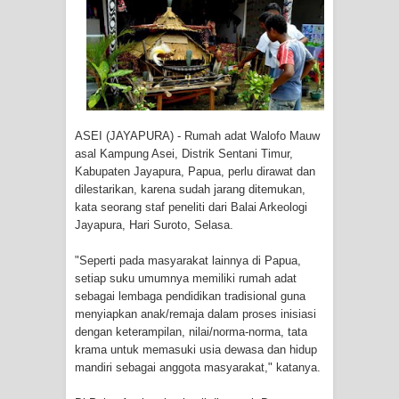
Kapolresta Jayapura Kota
Mengapresiasi Antusiasme Warga
Saat Nonton Bareng Final Piala Dunia
2026 di Lapangan Karang PTC Entrop
ASEI (JAYAPURA) - Rumah adat Walofo Mauw
asal Kampung Asei, Distrik Sentani Timur,
Kebakaran Hanguskan Satu Rumah
Kabupaten Jayapura, Papua, perlu dirawat dan
dilestarikan, karena sudah jarang ditemukan,
di Kompleks Asrama Polisi Sorong
kata seorang staf peneliti dari Balai Arkeologi
Jayapura, Hari Suroto, Selasa.
Profil Lengkap Papua Barat, Bumi
"Seperti pada masyarakat lainnya di Papua,
Cenderawasih di Ujung Barat Papua
setiap suku umumnya memiliki rumah adat
sebagai lembaga pendidikan tradisional guna
Profil Lengkap Provinsi Papua, Bumi
menyiapkan anak/remaja dalam proses inisiasi
dengan keterampilan, nilai/norma-norma, tata
Cenderawasih di Ujung Timur
krama untuk memasuki usia dewasa dan hidup
mandiri sebagai anggota masyarakat," katanya.
Indonesia