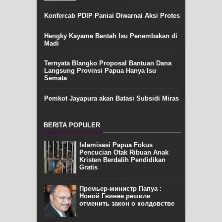
Konfercab PDIP Paniai Diwarnai Aksi Protes
Hengky Kayame Bantah Isu Penembakan di
Madi
Ternyata Blangko Proposal Bantuan Dana
Langsung Provinsi Papua Hanya Isu
Semata
Pemkot Jayapura akan Batasi Subsidi Miras
BERITA POPULER
Islamisasi Papua Fokus
Pencucian Otak Ribuan Anak
Kristen Berdalih Pendidikan
Gratis
Премьер-министр Папуа :
Новой Гвинее решили
отменить закон о колдовстве