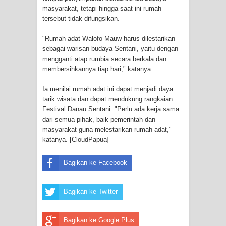
masyarakat, tetapi hingga saat ini rumah
tersebut tidak difungsikan.
Marthen Medlama Sebut Pemprov
"Rumah adat Walofo Mauw harus dilestarikan
Papua Siapkan 1000 Kuota Beasiswa
sebagai warisan budaya Sentani, yaitu dengan
mengganti atap rumbia secara berkala dan
Mace
membersihkannya tiap hari," katanya.
BRI Region 18 Jayapura Salurkan
Ia menilai rumah adat ini dapat menjadi daya
tarik wisata dan dapat mendukung rangkaian
Bantuan CSR untuk RS Bhayangkara
Festival Danau Sentani. "Perlu ada kerja sama
dari semua pihak, baik pemerintah dan
Polda Papua pada Peringatan Hari
masyarakat guna melestarikan rumah adat,"
katanya. [CloudPapua]
Bhayangkara ke-80
Bagikan ke Facebook
Indonesia Turns Remote Papua
Frontier into National Food Belt with
Bagikan ke Twitter
Mechanized Rice Expansion
Bagikan ke Google Plus