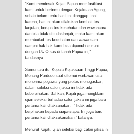
Frontier into National Food Belt with
”Kami mendesak Kejati Papua memfasilitasi
kami untuk bertemu dengan Kejaksaan Agung,
Mechanized Rice Expansion
sebab belum tentu hasil ini dianggap final
karena, hari ini akan dilakukan kembali tes
lanjutan, berupa tes kesehatan dan wawancara
Mentan Tinjau Program Cetak Sawah
dan bila tidak ditindaklanjuti, maka kami akan
memboikot tes kesehatan dan wawancara
dan Penanaman Padi di Merauke
sampai hak-hak kami bisa dipenuhi sesuai
dengan UU Otsus di tanah Papua ini,”
Mantan Sekda Jayawijaya Jadi
tandasnya
Tersangka Kasus Korupsi Jalan
Sementara itu, Kepala Kejaksaan Tinggi Papua,
Monang Pardede saat ditemui wartawan usai
Lingkar
menerima pegawai yang protes menegaskan,
dalam seleksi calon jaksa ini tidak ada
Papuan Artisans Take Center Stage
keberpihakan. Bahkan, Kajati juga mengklaim
ujian seleksi terhadap calon jaksa ini juga baru
at Indonesia's National Craft
pertama kali dilaksanakan. ”Tidak ada
berpihakan kepada siapa-siapa. Ini juga baru
Anniversary in Makassar
pertama kali dilaksakanakan,” katanya.
Presenter TVRI Papua Barat Yanto
Menurut Kajati, ujian seleksi bagi calon jaksa ini