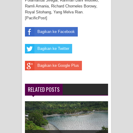
Polamartua Siregar, Rahman Dani Wibowo,
Ramli Amania, Richard Chorneles Borowy,
Royal Sitohang, Yang Melva Rian.
[PacificPost]
Bagikan ke Facebook
Bagikan ke Twitter
Bagikan ke Google Plus
RELATED POSTS