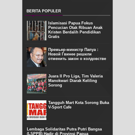
BERITA POPULER
Islamisasi Papua Fokus
Pencucian Otak Ribuan Anak
Kristen Berdalih Pendidikan
Gratis
Премьер-министр Папуа :
Новой Гвинее решили
отменить закон о колдовстве
Juara II Pro Liga, Tim Valeria
Manokwari Diarak Keliling
Sorong
Tangguh Mart Kota Sorong Buka
V-Sport Cafe
Lembaga Solidaritas Putra Putri Bangsa
(LSPPB) Hadir di Provinsi Papua