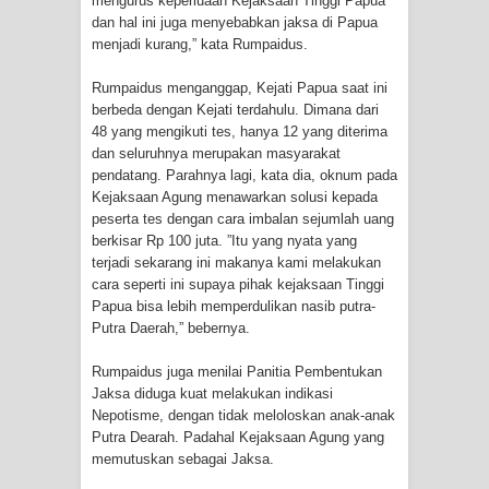
mengurus keperluaan Kejaksaan Tinggi Papua
dan hal ini juga menyebabkan jaksa di Papua
Polres Jayapura Terima Laporan
menjadi kurang,” kata Rumpaidus.
Hilangnya Agustina Ester Bonsapia
Rumpaidus menganggap, Kejati Papua saat ini
berbeda dengan Kejati terdahulu. Dimana dari
48 yang mengikuti tes, hanya 12 yang diterima
Marthen Medlama Sebut Pemprov
dan seluruhnya merupakan masyarakat
pendatang. Parahnya lagi, kata dia, oknum pada
Papua Siapkan 1000 Kuota Beasiswa
Kejaksaan Agung menawarkan solusi kepada
peserta tes dengan cara imbalan sejumlah uang
Mace
berkisar Rp 100 juta. ”Itu yang nyata yang
terjadi sekarang ini makanya kami melakukan
BRI Region 18 Jayapura Salurkan
cara seperti ini supaya pihak kejaksaan Tinggi
Papua bisa lebih memperdulikan nasib putra-
Bantuan CSR untuk RS Bhayangkara
Putra Daerah,” bebernya.
Polda Papua pada Peringatan Hari
Rumpaidus juga menilai Panitia Pembentukan
Jaksa diduga kuat melakukan indikasi
Bhayangkara ke-80
Nepotisme, dengan tidak meloloskan anak-anak
Putra Dearah. Padahal Kejaksaan Agung yang
Indonesia Turns Remote Papua
memutuskan sebagai Jaksa.