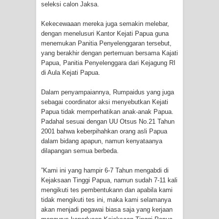
seleksi calon Jaksa.
Cenderawasih di Ujung Timur
Kekecewaaan mereka juga semakin melebar,
Indonesia
dengan menelusuri Kantor Kejati Papua guna
menemukan Panitia Penyelenggaran tersebut,
Profil Lengkap Aceh, Provinsi
yang berakhir dengan pertemuan bersama Kajati
Papua, Panitia Penyelenggara dari Kejagung RI
di Aula Kejati Papua.
Istimewa di Ujung Sumatera
Dalam penyampaiannya, Rumpaidus yang juga
Lima Rumah Pribadi Terbakar Di
sebagai coordinator aksi menyebutkan Kejati
Papua tidak memperhatikan anak-anak Papua.
Hamadi Jayapura Selatan
Padahal sesuai dengan UU Otsus No.21 Tahun
2001 bahwa keberpihahkan orang asli Papua
Gempa M3,3 Guncang Nabire, BMKG
dalam bidang apapun, namun kenyataanya
dilapangan semua berbeda.
Imbau Waspada Susulan
”Kami ini yang hampir 6-7 Tahun mengabdi di
Mama-Mama Pasar Lama Sentani
Kejaksaan Tinggi Papua, namun sudah 7-11 kali
mengikuti tes pembentukann dan apabila kami
Protes Tumpukan Sampah dengan
tidak mengikuti tes ini, maka kami selamanya
akan menjadi pegawai biasa saja yang kerjaan
Menghambur ke Tengah Jalan