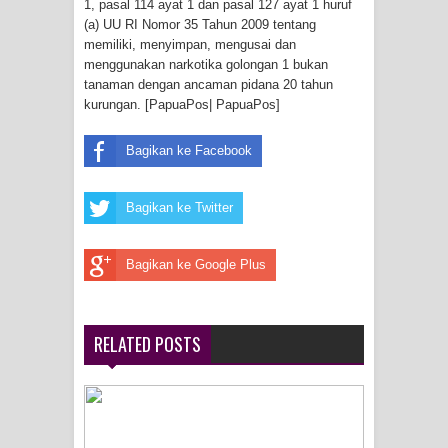
1, pasal 114 ayat 1 dan pasal 127 ayat 1 huruf
Frontier into National Food Belt with
(a) UU RI Nomor 35 Tahun 2009 tentang
memiliki, menyimpan, mengusai dan
Mechanized Rice Expansion
menggunakan narkotika golongan 1 bukan
tanaman dengan ancaman pidana 20 tahun
Mentan Tinjau Program Cetak Sawah
kurungan. [PapuaPos| PapuaPos]
dan Penanaman Padi di Merauke
Bagikan ke Facebook
Mantan Sekda Jayawijaya Jadi
Bagikan ke Twitter
Tersangka Kasus Korupsi Jalan
Lingkar
Bagikan ke Google Plus
Papuan Artisans Take Center Stage
RELATED POSTS
at Indonesia's National Craft
Anniversary in Makassar