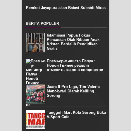
Pemkot Jayapura akan Batasi Subsidi Miras
BERITA POPULER
Islamisasi Papua Fokus
Pencucian Otak Ribuan Anak
Kristen Berdalih Pendidikan
Gratis
Премьер-министр Папуа :
Новой Гвинее решили
отменить закон о колдовстве
Juara II Pro Liga, Tim Valeria
Manokwari Diarak Keliling
Sorong
Tangguh Mart Kota Sorong Buka
V-Sport Cafe