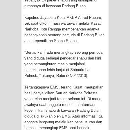
sebanyak 14 paket shabu yang disimpan di
rumahnya di kawasan Padang Bulan.
Cenderawasih di Ujung Timur
Kapolres Jayapura Kota, AKBP Alfred Papare,
Indonesia
Sik saat dikonfirmasi wartawan melalui Kasat
Narkoba, Iptu Rangga membenarkan adanya
Profil Lengkap Aceh, Provinsi
penangkapan seorang pemuda di Padang Bulan
atas kepemilikan Shabu-Shabu.
Istimewa di Ujung Sumatera
”Benar, kami ada menangkap seorang pemuda
Lima Rumah Pribadi Terbakar Di
yang diduga sebagai pengedar shabu dan kini
yang bersangkutan masih menjalani
Hamadi Jayapura Selatan
pemeriksaan lebih lanjut di Satnarkoba
Polresta,“ akunya, Rabu (24/04/2013).
Gempa M3,3 Guncang Nabire, BMKG
Tertangkapnya EMS, terang Kasat, merupakan
Imbau Waspada Susulan
hasil penyelidikan Satuan Narkoba Polresta
yang telah menjadi target selama ini. Di mana,
awalnya saat anggota menerima informasi
Mama-Mama Pasar Lama Sentani
kepemilikan shabu di kawasan Padang Bulan
diduga dilakukan oleh EMS. Atas informasi itu,
Protes Tumpukan Sampah dengan
anggota langsung melakukan penelusuran dan
berhasil menangkap EMS saat hendak
Menghambur ke Tengah Jalan