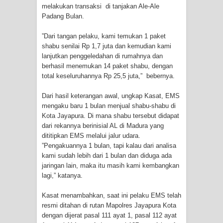
melakukan transaksi di tanjakan Ale-Ale
Padang Bulan.
Polres Jayapura Terima Laporan
”Dari tangan pelaku, kami temukan 1 paket
Hilangnya Agustina Ester Bonsapia
shabu senilai Rp 1,7 juta dan kemudian kami
lanjutkan penggeledahan di rumahnya dan
Marthen Medlama Sebut Pemprov
berhasil menemukan 14 paket shabu, dengan
total keseluruhannya Rp 25,5 juta,” bebernya.
Papua Siapkan 1000 Kuota Beasiswa
Dari hasil keterangan awal, ungkap Kasat, EMS
Mace
mengaku baru 1 bulan menjual shabu-shabu di
Kota Jayapura. Di mana shabu tersebut didapat
BRI Region 18 Jayapura Salurkan
dari rekannya berinisial AL di Madura yang
dititipkan EMS melalui jalur udara.
Bantuan CSR untuk RS Bhayangkara
”Pengakuannya 1 bulan, tapi kalau dari analisa
kami sudah lebih dari 1 bulan dan diduga ada
jaringan lain, maka itu masih kami kembangkan
Polda Papua pada Peringatan Hari
lagi,” katanya.
Bhayangkara ke-80
Kasat menambahkan, saat ini pelaku EMS telah
resmi ditahan di rutan Mapolres Jayapura Kota
Indonesia Turns Remote Papua
dengan dijerat pasal 111 ayat 1, pasal 112 ayat