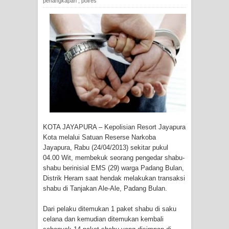
penangkapan
,
polres
Tiga Personel Polresta Jayapura Kota
Jalani Sidang BP4R di Jayapura
Kapolresta Jayapura Kota
Mengapresiasi Antusiasme Warga
Saat Nonton Bareng Final Piala Dunia
2026 di Lapangan Karang PTC Entrop
KOTA JAYAPURA – Kepolisian Resort Jayapura
Kebakaran Hanguskan Satu Rumah
Kota melalui Satuan Reserse Narkoba
Jayapura, Rabu (24/04/2013) sekitar pukul
di Kompleks Asrama Polisi Sorong
04.00 Wit, membekuk seorang pengedar shabu-
shabu berinisial EMS (29) warga Padang Bulan,
Profil Lengkap Papua Barat, Bumi
Distrik Heram saat hendak melakukan transaksi
shabu di Tanjakan Ale-Ale, Padang Bulan.
Cenderawasih di Ujung Barat Papua
Dari pelaku ditemukan 1 paket shabu di saku
celana dan kemudian ditemukan kembali
Profil Lengkap Provinsi Papua, Bumi