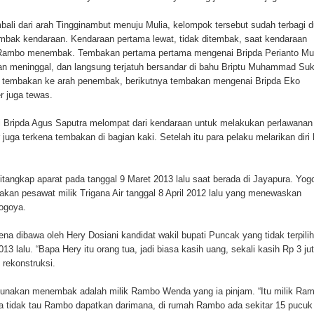
ten Pegunungan Arfak
ali dari arah Tingginambut menuju Mulia, kelompok tersebut sudah terbagi d
ak kendaraan. Kendaraan pertama lewat, tidak ditembak, saat kendaraan
un Memti Belum Hasil, Polisi Periksa Saksi dan Kerahkan
 Rambo menembak. Tembakan pertama pertama mengenai Bripda Perianto M
an meninggal, dan langsung terjatuh bersandar di bahu Briptu Muhammad Suk
 tembakan ke arah penembak, berikutnya tembakan mengenai Bripda Eko
r juga tewas.
i Bripda Agus Saputra melompat dari kendaraan untuk melakukan perlawanan
uga terkena tembakan di bagian kaki. Setelah itu para pelaku melarikan diri
tangkap aparat pada tanggal 9 Maret 2013 lalu saat berada di Jayapura. Yog
akan pesawat milik Trigana Air tanggal 8 April 2012 lalu yang menewaskan
ogoya.
na dibawa oleh Hery Dosiani kandidat wakil bupati Puncak yang tidak terpilih
3 lalu. “Bapa Hery itu orang tua, jadi biasa kasih uang, sekali kasih Rp 3 juta
 rekonstruksi.
gunakan menembak adalah milik Rambo Wenda yang ia pinjam. “Itu milik Ra
ya tidak tau Rambo dapatkan darimana, di rumah Rambo ada sekitar 15 pucuk