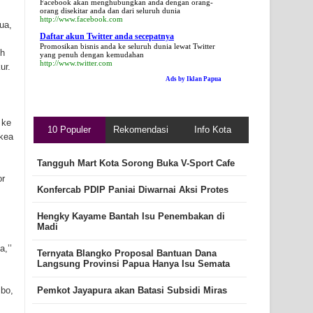
Facebook akan menghubungkan anda dengan orang-
orang disekitar anda dan dari seluruh dunia
http://www.facebook.com
ua,
Daftar akun Twitter anda secepatnya
Promosikan bisnis anda ke seluruh dunia lewat Twitter
uh
yang penuh dengan kemudahan
http://www.twitter.com
ur.
Ads by Iklan Papua
 ke
10 Populer
Rekomendasi
Info Kota
 kea
Tangguh Mart Kota Sorong Buka V-Sport Cafe
or
Konfercab PDIP Paniai Diwarnai Aksi Protes
Hengky Kayame Bantah Isu Penembakan di
Madi
,’’
Ternyata Blangko Proposal Bantuan Dana
Langsung Provinsi Papua Hanya Isu Semata
mbo,
Pemkot Jayapura akan Batasi Subsidi Miras