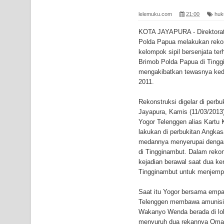
Gempa M3,3 Guncang Nabire, BMKG Imbau Wasp
lelemuku.com
21:00
hu
Mama-Mama Pasar Lama Sentani Protes Tumpuk
KOTA JAYAPURA - Direktorat
Polda Papua melakukan reko
Polres Jayapura Terima Laporan Hilangnya Agust
kelompok sipil bersenjata te
Brimob Polda Papua di Tingg
Marthen Medlama Sebut Pemprov Papua Siapkan
mengakibatkan tewasnya ke
2011.
BRI Region 18 Jayapura Salurkan Bantuan CSR u
Rekonstruksi digelar di perb
Bhayangkara ke-80
Jayapura, Kamis (11/03/2013
Yogor Telenggen alias Kartu 
Indonesia Turns Remote Papua Frontier into Nati
lakukan di perbukitan Angka
medannya menyerupai denga
Mentan Tinjau Program Cetak Sawah dan Penana
di Tingginambut. Dalam rekon
kejadian berawal saat dua ke
Tingginambut untuk menjempu
Mantan Sekda Jayawijaya Jadi Tersangka Kasus K
Saat itu Yogor bersama em
Papuan Artisans Take Center Stage at Indonesia's
Telenggen membawa amunisi 
Wakanyo Wenda berada di lok
Presenter TVRI Papua Barat Yanto Idorway Masih 
menyuruh dua rekannya Omar