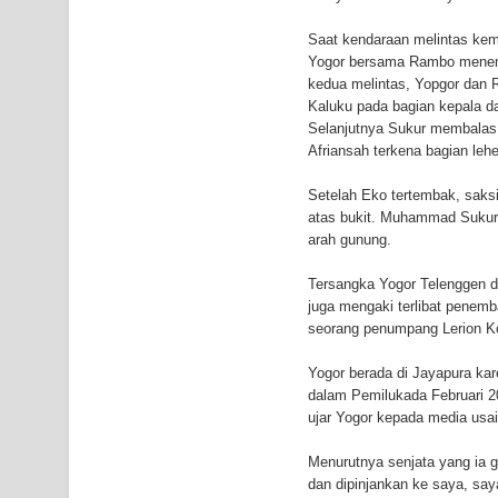
Air Terjun Memti Pesona Tersembunyi di Kabupa
Saat kendaraan melintas kemb
Yogor bersama Rambo menemb
Pencarian Hari Keenam Korban Hanyut di Air Terj
kedua melintas, Yopgor dan
Kaluku pada bagian kepala d
K9
Selanjutnya Sukur membalas
Afriansah terkena bagian lehe
Setelah Eko tertembak, saks
atas bukit. Muhammad Sukur j
arah gunung.
Tersangka Yogor Telenggen di
juga mengaki terlibat penemb
seorang penumpang Lerion K
Yogor berada di Jayapura kare
dalam Pemilukada Februari 201
ujar Yogor kepada media usai
Menurutnya senjata yang ia 
dan dipinjankan ke saya, sa