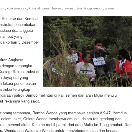
ada Susulan
kum
,
kota jayapura
,
kriminal
,
penembakan
,
rekonstruksi
,
tingginambut
,
utama
an Sampah dengan Menghambur ke Tengah Jalan
 Reserse dan Kriminal
nstruksi penembakan
ina Ester Bonsapia
rhadapa dua anggota
inambut yang
 1000 Kuota Beasiswa Mace
dua korban 3 Desember
ntuk RS Bhayangkara Polda Papua pada Peringatan Hari
ukitan Angkasa
) dengan tersangka
Kuning. Rekonstruksi di
onal Food Belt with Mechanized Rice Expansion
sa Jayapura yang
n lokasi penembakan
man Padi di Merauke
struksi terungkap
ndaraan patroli Brimob melintas di kali semen dari arah Mulia menuju
t rekannya yang sakit.
orupsi Jalan Lingkar
pat orang temannya, Rambo Wenda yang membawa senjata AK-47, Yamdua
 National Craft Anniversary in Makassar
dalam jaket, Oniara Wenda membawa amunisi dalam tas gendong dan
asi penembakan. Ketikan mobil patroli dari arah Mulia ke Tingginmabut, Ra
Hilang
a Wenda dan Wakanyo Wenda untuk menyeberang jalan dan berjaga.