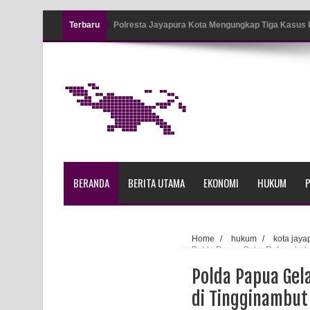
Terbaru
Polresta Jayapura Kota Mengungkap Tiga Kasus
Jayapura
Tiga Personel Polresta Jayapura Kota Jalani Sid
Kapolresta Jayapura Kota Mengapresiasi Antusia
Lapangan Karang PTC Entrop
Kebakaran Hanguskan Satu Rumah di Kompleks A
BERANDA
BERITA UTAMA
EKONOMI
HUKUM
P
Profil Lengkap Papua Barat, Bumi Cenderawasih 
Profil Lengkap Provinsi Papua, Bumi Cenderawasi
Home
/
hukum
/
kota jaya
Polda Papua Gelar Rekonstruk
Profil Lengkap Aceh, Provinsi Istimewa di Ujung 
Polda Papua Gel
Lima Rumah Pribadi Terbakar Di Hamadi Jayapur
di Tingginambut