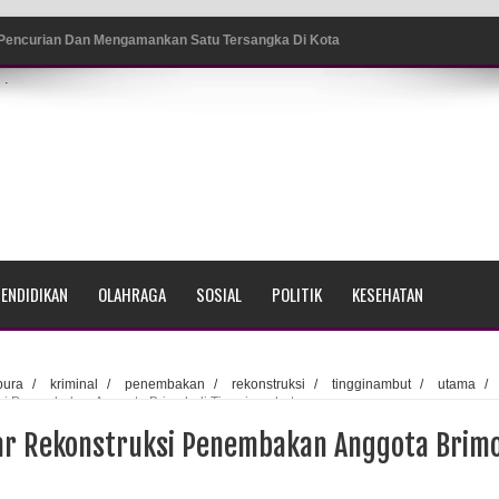
 Pencurian Dan Mengamankan Satu Tersangka Di Kota
.
ang BP4R di Jayapura
sme Warga Saat Nonton Bareng Final Piala Dunia 2026 di
srama Polisi Sorong
ENDIDIKAN
OLAHRAGA
SOSIAL
POLITIK
KESEHATAN
di Ujung Barat Papua
h di Ujung Timur Indonesia
pura
/
kriminal
/
penembakan
/
rekonstruksi
/
tingginambut
/
utama
/
si Penembakan Anggota Brimob di Tingginambut
Sumatera
ar Rekonstruksi Penembakan Anggota Brim
a Selatan