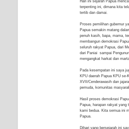
Hari ini sejarah Papua menca
terpenting ini, dimana kita t
tertib dan damai.
Proses pemilihan gubernur y
Papua semakin matang dalam
penuh kasih, bapa, mama, ten
membangun demokrasi Papua. 
seluruh rakyat Papua, dari M
dari Paniai sampai Pengunun
mengangkat harkat dan marta
Pada kesempatan ini saya j
KPU daerah Papua KPU se-Ka
XVII/Cenderawasih dan jajara
pemuda, komunitas masyaraka
Hasil proses demokrasi Papu
Papua, harapan rakyat yang 
kami bedua. Kita semua ini m
Papua.
Dihari yang bersejarah ini 