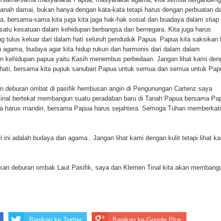
nah damai, bukan hanya dengan kata-kata tetapi harus dengan perbuatan d
ua, bersama-sama kita juga kita jaga hak-hak sosial dan buadaya dalam stiap
atu kesatuan dalam kehidupan berbangsa dan bernegara. Kita juga harus
tulus keluar dari dalam hati seluruh penduduk Papua. Papua kita saksikan 
ah agama, budaya agar kita hidup rukun dan harmonis dari dalam dalam
aan kehidupan papua yaitu Kasih menembus perbedaan. Jangan lihat kami den
an hati, bersama kita pupuk sanubari Papua untuk semua dan semua untuk Pap
n deburan ombat di pasifik hembusan angin di Pengunungan Cartenz saya
nal bertekat membangun suatu peradaban baru di Tanah Papua bersama Pa
a harus mandiri, bersama Papua harus sejahtera. Semoga Tuhan memberkati
 ini adalah budaya dan agama.. Jangan lihat kami dengan kulit tetapi lihat k
kan deburan ombak Laut Pasifik, saya dan Klemen Tinal kita akan membang
Bagikan ke Twitter
Bagikan ke Google Plus