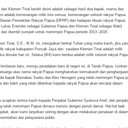
 dan Klemen Tinal berdiri disini adalah sebagai hasil doa bapak, mama dan
 ini adalah kemenangan milik kita semua, kemenangan seluruh rakyar Papua.
 Pencurian Dan Mengamankan Satu Tersangka Di Kota
Dewan Perwakilan Rakyat Papua (DPRP) dan hadapan ribuan rakyat Papua
a Lukas Enembe sebagai Gubernur Papua dan Klemen Tinal sebagai Wakil
ik dan diambil sumpah untuk memimpin Papua periode 2013 -2018.
en Tinal, S.E., M.M. ini, merupakan berkat Tuhan yang maha kasih, jika yan
lik rakyat kabupaten Puncak Jaya dan saudara Klemen Tinal adalah milik
 dimulai hari ini, Selasa (9/4) kami berdua adalah milik seluruh rakyat Papu
lembaran baru, menuju peradaban baru di negeri ini, di Tanah Papua. Izinkan
keluarga atas nama rakyat Papua menghaturkan terimakasih dan penghargaan
ada bapak Barnabas Suebu dan Alex Hesegem yang telah memimpin Papua p
sa dan bakti yang telah diberikan kepada rakyat Papua akan tercatat dalam
aya ucapkan terima kasih kepada Penjabat Gubernur Syamsul Arief, dan penjab
 telah memimpin Papua dimasa transisi dengan penuh damai. Hal-hal baik
njabat, akan kami lanjutkan seiring dengan akan melakukan penataan di dala
rintahan dan pelayanana public.