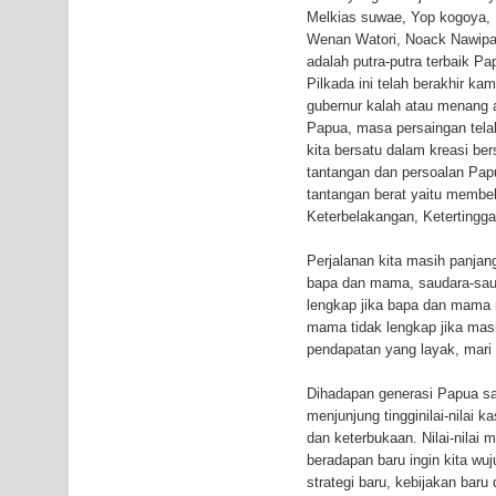
Melkias suwae, Yop kogoya,
Wenan Watori, Noack Nawipa
adalah putra-putra terbaik 
Pilkada ini telah berakhir k
gubernur kalah atau menang 
Papua, masa persaingan telah
kita bersatu dalam kreasi be
tantangan dan persoalan Papu
tantangan berat yaitu membe
Keterbelakangan, Ketertingga
Perjalanan kita masih panjang
bapa dan mama, saudara-saud
lengkap jika bapa dan mama 
mama tidak lengkap jika masi
pendapatan yang layak, mari
Dihadapan generasi Papua sa
menjunjung tingginilai-nilai
dan keterbukaan. Nilai-nilai
beradapan baru ingin kita wu
strategi baru, kebijakan bar