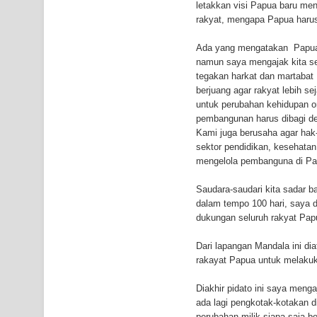
letakkan visi Papua baru me
rakyat, mengapa Papua harus
Ada yang mengatakan Papua r
namun saya mengajak kita sem
tegakan harkat dan martabat 
berjuang agar rakyat lebih se
untuk perubahan kehidupan o
pembangunan harus dibagi den
Kami juga berusaha agar hak-
sektor pendidikan, kesehatan 
mengelola pembanguna di Pa
Saudara-saudari kita sadar b
dalam tempo 100 hari, saya d
dukungan seluruh rakyat Pap
Dari lapangan Mandala ini d
rakayat Papua untuk melakuka
Diakhir pidato ini saya menga
ada lagi pengkotak-kotakan d
perubahan milik siapa saja