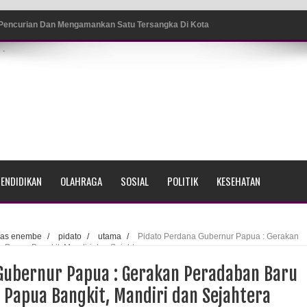
ang BP4R di Jayapura
.
sme Warga Saat Nonton Bareng Final Piala Dunia 2026 di
srama Polisi Sorong
di Ujung Barat Papua
h di Ujung Timur Indonesia
ENDIDIKAN
OLAHRAGA
SOSIAL
POLITIK
KESEHATAN
Sumatera
a Selatan
kas enembe
/
pidato
/
utama
/
Pidato Perdana Gubernur Papua : Gerakan
Papua Bangkit, Mandiri dan Sejahtera
ada Susulan
Gubernur Papua : Gerakan Peradaban Baru
an Sampah dengan Menghambur ke Tengah Jalan
Papua Bangkit, Mandiri dan Sejahtera