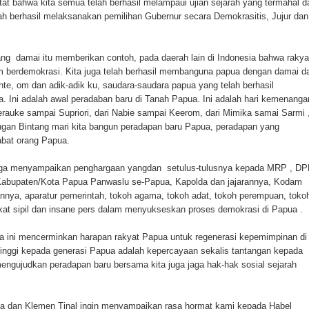
tat bahwa kita semua telah berhasil melampaui ujian sejarah yang termahal d
elah berhasil melaksanakan pemilihan Gubernur secara Demokrasitis, Jujur dan
ang damai itu memberikan contoh, pada daerah lain di Indonesia bahwa rakya
 berdemokrasi. Kita juga telah berhasil membanguna papua dengan damai d
te, om dan adik-adik ku, saudara-saudara papua yang telah berhasil
Ini adalah awal peradaban baru di Tanah Papua. Ini adalah hari kemenanga
erauke sampai Supriori, dari Nabie sampai Keerom, dari Mimika samai Sarmi 
gan Bintang mari kita bangun peradapan baru Papua, peradapan yang
bat orang Papua.
uga menyampaikan penghargaan yangdan setulus-tulusnya kepada MRP , DP
bupaten/Kota Papua Panwaslu se-Papua, Kapolda dan jajarannya, Kodam
nnya, aparatur pemerintah, tokoh agama, tokoh adat, tokoh perempuan, toko
t sipil dan insane pers dalam menyukseskan proses demokrasi di Papua .
a ini mencerminkan harapan rakyat Papua untuk regenerasi kepemimpinan di
tinggi kepada generasi Papua adalah kepercayaan sekalis tantangan kepada
engujudkan peradapan baru bersama kita juga jaga hak-hak sosial sejarah
saya dan Klemen Tinal ingin menyampaikan rasa hormat kami kepada Habel