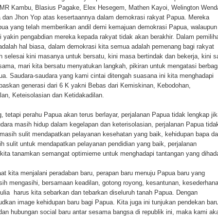
 MR Kambu, Blasius Pagake, Elex Hesegem, Mathen Kayoi, Welington Wend
 dan Jhon Yop atas kesertaannya dalam demokrasi rakyat Papua. Mereka
Papua yang telah memberikan andil demi kemajuan demokrasi Papua, walaupun
ami yakin pengabdian mereka kepada rakyat tidak akan berakhir. Dalam pemilih
adalah hal biasa, dalam demokrasi kita semua adalah pemenang bagi rakyat
 selesai kini masanya untuk bersatu, kini masa bertindak dan bekerja, kini s
rsama, mari kita bersatu menyatukan langkah, pikiran untuk mengatasi berbag
a. Saudara-saudara yang kami cintai ditengah suasana ini kita menghadapi
baskan generasi dari 6 K yakni Bebas dari Kemiskinan, Kebodohan,
lan, Keteisolasian dan Ketidakadilan.
, tetapi perahu Papua akan terus berlayar, perjalanan Papua tidak lengkap ji
ara masih hidup dalam kegelapan dan keterisolasian, perjalanan Papua tida
masih sulit mendapatkan pelayanan kesehatan yang baik, kehidupan bapa d
h sulit untuk mendapatkan pelayanan pendidian yang baik, perjalanan
 kita tanamkan semangat optimieme untuk menghadapi tantangan yang dihada
at kita menjalani peradaban baru, perapan baru menuju Papua baru yang
 kasih mengasihi, bersamaan keadilan, gotong royong, kesantunan, kesederhan
 mulia harus kita sebarkan dan tebarkan diseluruh tanah Papua. Dengan
judkan image kehidupan baru bagi Papua. Kita juga ini tunjukan pendekan bar
u dan hubungan social baru antar sesama bangsa di republik ini, maka kami ak