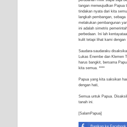
tangan menwujudkan Papua ta
tindakan nyata dari kita sem
langkah pembangan, sebaga s
melakukan pembangunan yang 
ini adalah simetris pemerint
perbedaan. Ini lah kentayat
kulit tetapi lihat kami deng
Saudara-saudaraku disaksika
Lukas Enembe dan Klemen Ti
harus bangkit, bersama Papu
kita semua. ****
Papua yang kita saksikan hari
dengan hati,
Semua untuk Papua. Disaksi
tanah ini.
[SalamPapua]
Bagikan ke Facebook