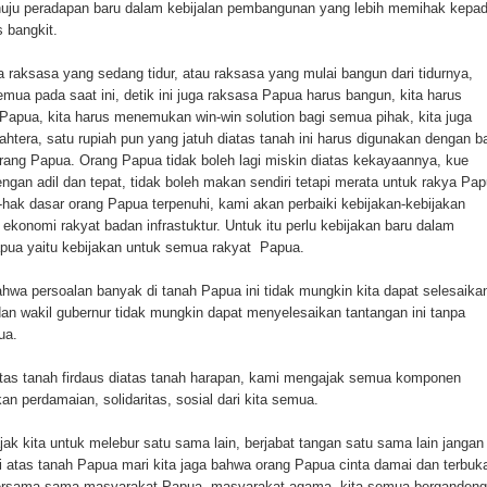
nuju peradapan baru dalam kebijalan pembangunan yang lebih memihak kepa
 bangkit.
aksasa yang sedang tidur, atau raksasa yang mulai bangun dari tidurnya,
ua pada saat ini, detik ini juga raksasa Papua harus bangun, kita harus
Papua, kita harus menemukan win-win solution bagi semua pihak, kita juga
jahtera, satu rupiah pun yang jatuh diatas tanah ini harus digunakan dengan b
rang Papua. Orang Papua tidak boleh lagi miskin diatas kekayaannya, kue
gan adil dan tepat, tidak boleh makan sendiri tetapi merata untuk rakya Pap
hak dasar orang Papua terpenuhi, kami akan perbaiki kebijakan-kebijakan
ekonomi rakyat badan infrastuktur. Untuk itu perlu kebijakan baru dalam
pua yaitu kebijakan untuk semua rakyat Papua.
ahwa persoalan banyak di tanah Papua ini tidak mungkin kita dapat selesaika
an wakil gubernur tidak mungkin dapat menyelesaikan tantangan ini tanpa
ua.
iatas tanah firdaus diatas tanah harapan, kami mengajak semua komponen
n perdamaian, solidaritas, sosial dari kita semua.
jak kita untuk melebur satu sama lain, berjabat tangan satu sama lain jangan
i atas tanah Papua mari kita jaga bahwa orang Papua cinta damai dan terbuk
 bersama-sama masyarakat Papua, masyarakat agama, kita semua berganden