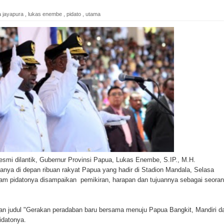
ina Ester Bonsapia
a jayapura
,
lukas enembe
,
pidato
,
utama
 1000 Kuota Beasiswa Mace
ntuk RS Bhayangkara Polda Papua pada Peringatan Hari
onal Food Belt with Mechanized Rice Expansion
man Padi di Merauke
orupsi Jalan Lingkar
 National Craft Anniversary in Makassar
mi dilantik, Gubernur Provinsi Papua, Lukas Enembe, S.IP., M.H.
nya di depan ribuan rakyat Papua yang hadir di Stadion Mandala, Selasa
Hilang
alam pidatonya disampaikan pemikiran, harapan dan tujuannya sebagai seora
ten Pegunungan Arfak
kan judul "Gerakan peradaban baru bersama menuju Papua Bangkit, Mandiri d
un Memti Belum Hasil, Polisi Periksa Saksi dan Kerahkan
pidatonya.