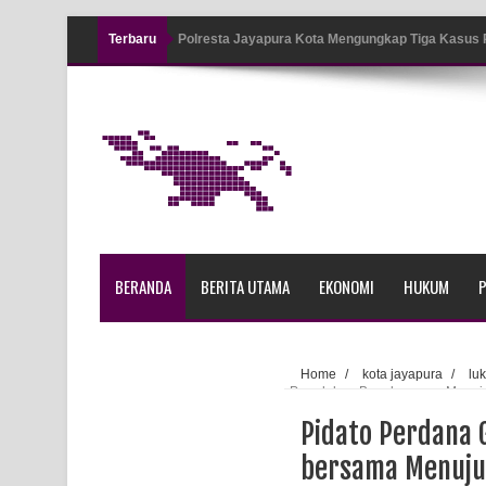
Terbaru
Tiga Personel Polresta Jayapura Kota Jalani Sid
Kapolresta Jayapura Kota Mengapresiasi Antusia
Lapangan Karang PTC Entrop
Kebakaran Hanguskan Satu Rumah di Kompleks A
Profil Lengkap Papua Barat, Bumi Cenderawasih 
Profil Lengkap Provinsi Papua, Bumi Cenderawasi
BERANDA
BERITA UTAMA
EKONOMI
HUKUM
P
Profil Lengkap Aceh, Provinsi Istimewa di Ujung 
Lima Rumah Pribadi Terbakar Di Hamadi Jayapur
Home
/
kota jayapura
/
lu
Peradaban Baru bersama Menuju 
Gempa M3,3 Guncang Nabire, BMKG Imbau Wasp
Pidato Perdana 
Mama-Mama Pasar Lama Sentani Protes Tumpuk
bersama Menuju 