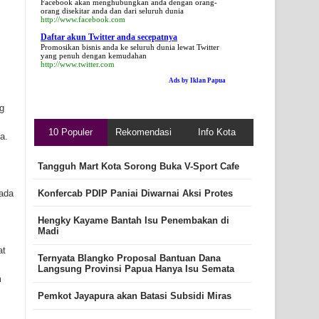
Facebook akan menghubungkan anda dengan orang-
orang disekitar anda dan dari seluruh dunia
http://www.facebook.com
Daftar akun Twitter anda secepatnya
Promosikan bisnis anda ke seluruh dunia lewat Twitter
yang penuh dengan kemudahan
http://www.twitter.com
Ads by Iklan Papua
g
10 Populer
Rekomendasi
Info Kota
a.
Tangguh Mart Kota Sorong Buka V-Sport Cafe
ada
Konfercab PDIP Paniai Diwarnai Aksi Protes
Hengky Kayame Bantah Isu Penembakan di
Madi
at
Ternyata Blangko Proposal Bantuan Dana
Langsung Provinsi Papua Hanya Isu Semata
m
Pemkot Jayapura akan Batasi Subsidi Miras