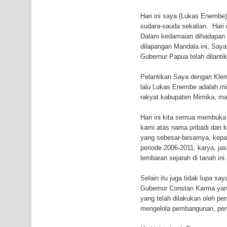
K9
Hari ini saya (Lukas Enembe)
sudara-sauda sekalian. Hari
Polresta Jayapura Kota Mengungkap Tiga Kasus
Dalam kedamaian dihadapan 
dilapangan Mandala ini, Say
Jayapura
Gubernur Papua telah dilant
Pelantikan Saya dengan Klem
lalu Lukas Enembe adalah mi
rakyat kabupaten Mimika, maka
Hari ini kita semua membuka 
kami atas nama pribadi dan 
yang sebesar-besarnya, kep
periode 2006-2011, karya, ja
lembaran sejarah di tanah ini.
Selain itu juga tidak lupa s
Gubernur Constan Karma yang
yang telah dilakukan oleh pe
mengelola pembangunan, peme