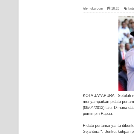
Polres Jayapura Terima Laporan Hilangnya Agust
lelemuku.com
18:28
kot
Marthen Medlama Sebut Pemprov Papua Siapkan
BRI Region 18 Jayapura Salurkan Bantuan CSR u
Bhayangkara ke-80
Indonesia Turns Remote Papua Frontier into Nati
Mentan Tinjau Program Cetak Sawah dan Penana
Mantan Sekda Jayawijaya Jadi Tersangka Kasus K
Papuan Artisans Take Center Stage at Indonesia's
KOTA JAYAPURA - Setelah res
menyampaikan pidato pertama
Presenter TVRI Papua Barat Yanto Idorway Masih 
(09/04/2013) lalu. Dimana d
pemimpin Papua.
Air Terjun Memti Pesona Tersembunyi di Kabupa
Pidato pertamanya itu diberi
Pencarian Hari Keenam Korban Hanyut di Air Terj
Sejahtera ". Berikut kutipan 