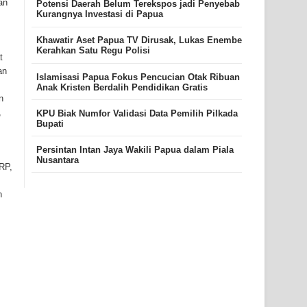
an
Potensi Daerah Belum Terekspos jadi Penyebab
Kurangnya Investasi di Papua
Khawatir Aset Papua TV Dirusak, Lukas Enembe
Kerahkan Satu Regu Polisi
t
an
Islamisasi Papua Fokus Pencucian Otak Ribuan
Anak Kristen Berdalih Pendidikan Gratis
n
,
KPU Biak Numfor Validasi Data Pemilih Pilkada
Bupati
Persintan Intan Jaya Wakili Papua dalam Piala
Nusantara
RP,
h