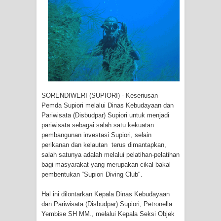
Tiga Personel Polresta Jayapura Kota
Jalani Sidang BP4R di Jayapura
Kapolresta Jayapura Kota
Mengapresiasi Antusiasme Warga
Saat Nonton Bareng Final Piala Dunia
SORENDIWERI (SUPIORI) - Keseriusan
Pemda Supiori melalui Dinas Kebudayaan dan
2026 di Lapangan Karang PTC Entrop
Pariwisata (Disbudpar) Supiori untuk menjadi
pariwisata sebagai salah satu kekuatan
Kebakaran Hanguskan Satu Rumah
pembangunan investasi Supiori, selain
perikanan dan kelautan terus dimantapkan,
di Kompleks Asrama Polisi Sorong
salah satunya adalah melalui pelatihan-pelatihan
bagi masyarakat yang merupakan cikal bakal
Profil Lengkap Papua Barat, Bumi
pembentukan “Supiori Diving Club".
Cenderawasih di Ujung Barat Papua
Hal ini dilontarkan Kepala Dinas Kebudayaan
dan Pariwisata (Disbudpar) Supiori, Petronella
Profil Lengkap Provinsi Papua, Bumi
Yembise SH MM., melalui Kepala Seksi Objek