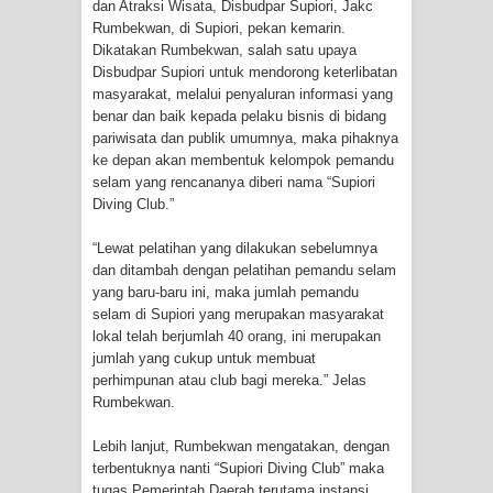
dan Atraksi Wisata, Disbudpar Supiori, Jakc
Cenderawasih di Ujung Timur
Rumbekwan, di Supiori, pekan kemarin.
Dikatakan Rumbekwan, salah satu upaya
Indonesia
Disbudpar Supiori untuk mendorong keterlibatan
masyarakat, melalui penyaluran informasi yang
benar dan baik kepada pelaku bisnis di bidang
Profil Lengkap Aceh, Provinsi
pariwisata dan publik umumnya, maka pihaknya
ke depan akan membentuk kelompok pemandu
Istimewa di Ujung Sumatera
selam yang rencananya diberi nama “Supiori
Diving Club.”
Lima Rumah Pribadi Terbakar Di
“Lewat pelatihan yang dilakukan sebelumnya
Hamadi Jayapura Selatan
dan ditambah dengan pelatihan pemandu selam
yang baru-baru ini, maka jumlah pemandu
Gempa M3,3 Guncang Nabire, BMKG
selam di Supiori yang merupakan masyarakat
lokal telah berjumlah 40 orang, ini merupakan
Imbau Waspada Susulan
jumlah yang cukup untuk membuat
perhimpunan atau club bagi mereka.” Jelas
Mama-Mama Pasar Lama Sentani
Rumbekwan.
Protes Tumpukan Sampah dengan
Lebih lanjut, Rumbekwan mengatakan, dengan
terbentuknya nanti “Supiori Diving Club” maka
Menghambur ke Tengah Jalan
tugas Pemerintah Daerah terutama instansi