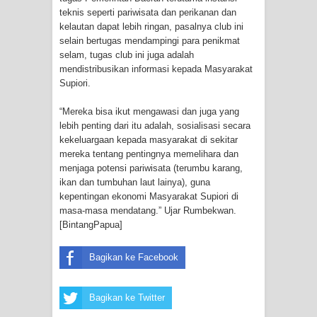
teknis seperti pariwisata dan perikanan dan
Polres Jayapura Terima Laporan
kelautan dapat lebih ringan, pasalnya club ini
selain bertugas mendampingi para penikmat
selam, tugas club ini juga adalah
Hilangnya Agustina Ester Bonsapia
mendistribusikan informasi kepada Masyarakat
Supiori.
Marthen Medlama Sebut Pemprov
“Mereka bisa ikut mengawasi dan juga yang
Papua Siapkan 1000 Kuota Beasiswa
lebih penting dari itu adalah, sosialisasi secara
kekeluargaan kepada masyarakat di sekitar
Mace
mereka tentang pentingnya memelihara dan
menjaga potensi pariwisata (terumbu karang,
BRI Region 18 Jayapura Salurkan
ikan dan tumbuhan laut lainya), guna
kepentingan ekonomi Masyarakat Supiori di
Bantuan CSR untuk RS Bhayangkara
masa-masa mendatang.” Ujar Rumbekwan.
[BintangPapua]
Polda Papua pada Peringatan Hari
Bagikan ke Facebook
Bhayangkara ke-80
Indonesia Turns Remote Papua
Bagikan ke Twitter