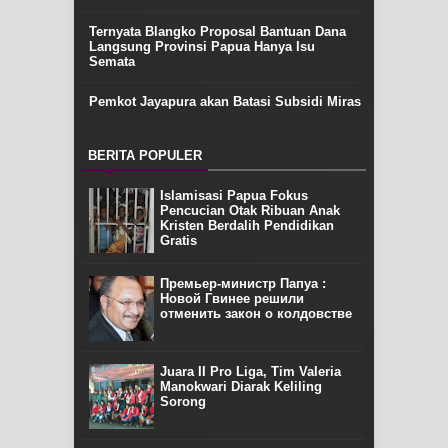
Ternyata Blangko Proposal Bantuan Dana
Langsung Provinsi Papua Hanya Isu
Semata
Pemkot Jayapura akan Batasi Subsidi Miras
BERITA POPULER
Islamisasi Papua Fokus
Pencucian Otak Ribuan Anak
Kristen Berdalih Pendidikan
Gratis
Премьер-министр Папуа :
Новой Гвинее решили
отменить закон о колдовстве
Juara II Pro Liga, Tim Valeria
Manokwari Diarak Keliling
Sorong