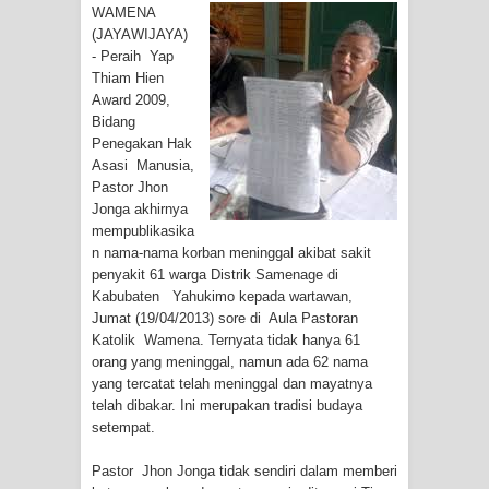
Tiga Personel Polresta Jayapura Kota
WAMENA
(JAYAWIJAYA)
Jalani Sidang BP4R di Jayapura
- Peraih Yap
Thiam Hien
Award 2009,
Kapolresta Jayapura Kota
Bidang
Penegakan Hak
Mengapresiasi Antusiasme Warga
Asasi Manusia,
Pastor Jhon
Saat Nonton Bareng Final Piala Dunia
Jonga akhirnya
mempublikasika
2026 di Lapangan Karang PTC Entrop
n nama-nama korban meninggal akibat sakit
penyakit 61 warga Distrik Samenage di
Kebakaran Hanguskan Satu Rumah
Kabubaten Yahukimo kepada wartawan,
Jumat (19/04/2013) sore di Aula Pastoran
di Kompleks Asrama Polisi Sorong
Katolik Wamena. Ternyata tidak hanya 61
orang yang meninggal, namun ada 62 nama
Profil Lengkap Papua Barat, Bumi
yang tercatat telah meninggal dan mayatnya
telah dibakar. Ini merupakan tradisi budaya
Cenderawasih di Ujung Barat Papua
setempat.
Profil Lengkap Provinsi Papua, Bumi
Pastor Jhon Jonga tidak sendiri dalam memberi