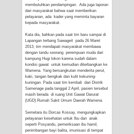
membutuhkan pendampingan. Ada juga laporan
dari masyarakat bahwa saat memberikan
Polres Jayapura Terima Laporan
pelayanan, ada kader yang meminta bayaran
kepada masyarakat.
Hilangnya Agustina Ester Bonsapia
Kata dia, bahkan pada saat tim baru sampai di
Marthen Medlama Sebut Pemprov
Lapangan terbang Sawageit pada 26 Maret
2013, tim mendapati masyarakat membawa
Papua Siapkan 1000 Kuota Beasiswa
dengan tandu seorang perempuan muda dari
kampung Hugi lokon karena sudah dalam
Mace
kondisi gawat untuk kemudian diterbangkan ke
Wamena. Yang bersangkutan menderita perut,
BRI Region 18 Jayapura Salurkan
kaki, tangan bengkak dan kulit kekuning-
kuningan. Pada saat tim kembali dari Distrik
Bantuan CSR untuk RS Bhayangkara
Samenage pada tanggal 2 April, pasien tersebut
masih berada di ruang Unit Gawat Darurat
Polda Papua pada Peringatan Hari
(UGD) Rumah Sakit Umum Daerah Wamena.
Bhayangkara ke-80
Semetara itu Dorcas Kossay, mengungkapkan
pelayanan kesehatan untuk Ibu dan anak
Indonesia Turns Remote Papua
seperti Posyandu, pemeriksaan ibu hamil,
penimbangan bayi balita, imunisasi di tempat