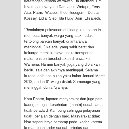
keterangan kepada wartawan, ia ditemani Tim
Cenderawasih di Ujung Timur
Investigasinya yaitu Damianus Wetapo, Ferry
Aso, Patris Watipo, Theo Hesegem, Dorcas
Kossay, Lidia Siep, Ida Huby, Asri Elisabeth.
Indonesia
“Rendahnya pelayanan di bidang kesehatan ini
Profil Lengkap Aceh, Provinsi
membuat banyak warga yang sakit tidak
tertolong bahkan banyak di antaranya
Istimewa di Ujung Sumatera
meninggal. Jika ada yang sakit berat dan
keluarga memiliki biaya untuk transportasi,
Lima Rumah Pribadi Terbakar Di
maka pasien tersebut akan di bawa ke
Wamena. Namun banyak juga yang dibiarkan
Hamadi Jayapura Selatan
begitu saja dan akhirnya meninggal. Selama
kurang lebih tiga bulan yaitu bulan Januari-Maret
Gempa M3,3 Guncang Nabire, BMKG
2013, sudah 61 warga distrik Samenage yang
meninggal dunia,”ujarnya.
Imbau Waspada Susulan
Kata Pastor, laporan masyarakat dan juga para
Mama-Mama Pasar Lama Sentani
kader, petugas kesehatan (mantri) sudah lama
tidak berada di Kampung sehingga pelayanan
Protes Tumpukan Sampah dengan
tidak berjalan dengan baik. Masyarakat tidak
bisa sepenuhnya berharap pada kader, karena
Menghambur ke Tengah Jalan
kemampuan kader sangat terbatas dan