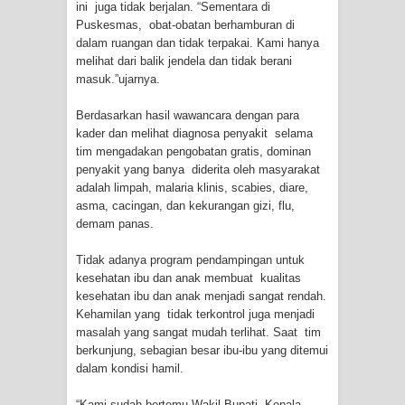
ini juga tidak berjalan. “Sementara di
Frontier into National Food Belt with
Puskesmas, obat-obatan berhamburan di
dalam ruangan dan tidak terpakai. Kami hanya
Mechanized Rice Expansion
melihat dari balik jendela dan tidak berani
masuk.”ujarnya.
Mentan Tinjau Program Cetak Sawah
Berdasarkan hasil wawancara dengan para
dan Penanaman Padi di Merauke
kader dan melihat diagnosa penyakit selama
tim mengadakan pengobatan gratis, dominan
Mantan Sekda Jayawijaya Jadi
penyakit yang banya diderita oleh masyarakat
adalah limpah, malaria klinis, scabies, diare,
Tersangka Kasus Korupsi Jalan
asma, cacingan, dan kekurangan gizi, flu,
demam panas.
Lingkar
Tidak adanya program pendampingan untuk
Papuan Artisans Take Center Stage
kesehatan ibu dan anak membuat kualitas
kesehatan ibu dan anak menjadi sangat rendah.
at Indonesia's National Craft
Kehamilan yang tidak terkontrol juga menjadi
masalah yang sangat mudah terlihat. Saat tim
Anniversary in Makassar
berkunjung, sebagian besar ibu-ibu yang ditemui
dalam kondisi hamil.
Presenter TVRI Papua Barat Yanto
“Kami sudah bertemu Wakil Bupati, Kepala