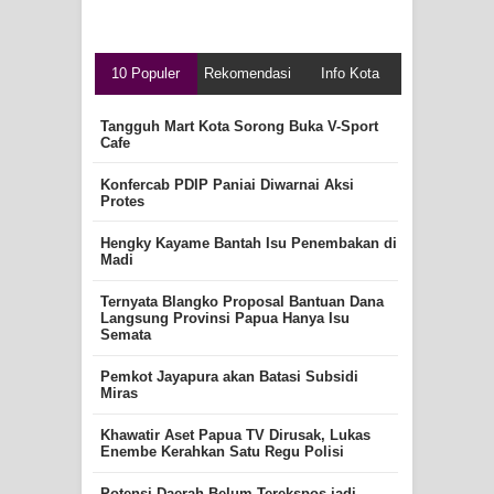
10 Populer
Rekomendasi
Info Kota
Tangguh Mart Kota Sorong Buka V-Sport
Cafe
Konfercab PDIP Paniai Diwarnai Aksi
Protes
Hengky Kayame Bantah Isu Penembakan di
Madi
Ternyata Blangko Proposal Bantuan Dana
Langsung Provinsi Papua Hanya Isu
Semata
Pemkot Jayapura akan Batasi Subsidi
Miras
Khawatir Aset Papua TV Dirusak, Lukas
Enembe Kerahkan Satu Regu Polisi
Potensi Daerah Belum Terekspos jadi