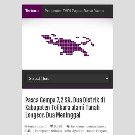
Terbaru
Air Terjun Memti Pesona Tersembunyi
di Kabupaten Pegunungan Arfak
Pencarian Hari Keenam Korban
Hanyut di Air Terjun Memti Belum
Hasil, Polisi Periksa Saksi dan
Kerahkan K9
Polresta Jayapura Kota Mengungkap
Pasca Gempa 7,2 SR, Dua Distrik di
Tiga Kasus Pencurian Dan
Kabupaten Tolikara alami Tanah
Mengamankan Satu Tersangka Di
Longsor, Dua Meninggal
Kota Jayapura
lelemuku.com
03:20
bencana
,
gempa bumi
,
GIDI
,
kabupaten tolikara
,
kota jayapura
,
tanah longsor
,