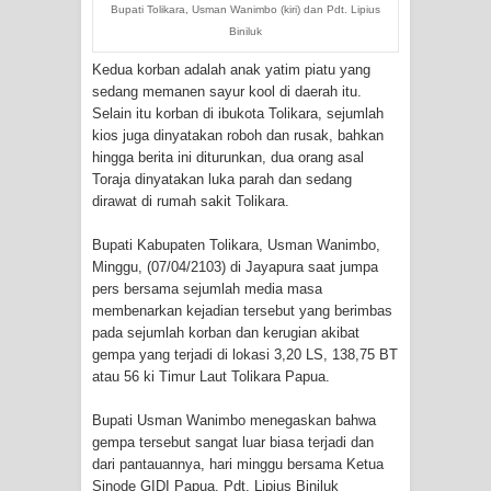
Bupati Tolikara, Usman Wanimbo (kiri) dan Pdt. Lipius
Cenderawasih di Ujung Timur
Biniluk
Kedua korban adalah anak yatim piatu yang
Indonesia
sedang memanen sayur kool di daerah itu.
Selain itu korban di ibukota Tolikara, sejumlah
Profil Lengkap Aceh, Provinsi
kios juga dinyatakan roboh dan rusak, bahkan
hingga berita ini diturunkan, dua orang asal
Istimewa di Ujung Sumatera
Toraja dinyatakan luka parah dan sedang
dirawat di rumah sakit Tolikara.
Lima Rumah Pribadi Terbakar Di
Bupati Kabupaten Tolikara, Usman Wanimbo,
Hamadi Jayapura Selatan
Minggu, (07/04/2103) di Jayapura saat jumpa
pers bersama sejumlah media masa
Gempa M3,3 Guncang Nabire, BMKG
membenarkan kejadian tersebut yang berimbas
pada sejumlah korban dan kerugian akibat
Imbau Waspada Susulan
gempa yang terjadi di lokasi 3,20 LS, 138,75 BT
atau 56 ki Timur Laut Tolikara Papua.
Mama-Mama Pasar Lama Sentani
Bupati Usman Wanimbo menegaskan bahwa
Protes Tumpukan Sampah dengan
gempa tersebut sangat luar biasa terjadi dan
dari pantauannya, hari minggu bersama Ketua
Menghambur ke Tengah Jalan
Sinode GIDI Papua, Pdt. Lipius Biniluk