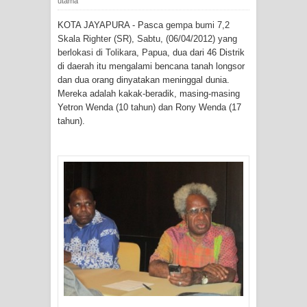
utama
Tiga Personel Polresta Jayapura Kota
KOTA JAYAPURA - Pasca
gempa bumi 7,2
Jalani Sidang BP4R di Jayapura
Skala Righter (SR), Sabtu, (06/04/2012) yang
berlokasi di Tolikara, Papua,
dua dari 46 Distrik
Kapolresta Jayapura Kota
di daerah itu mengalami bencana tanah longsor
dan dua orang dinyatakan meninggal dunia.
Mengapresiasi Antusiasme Warga
Mereka adalah kakak-beradik, masing-masing
Yetron Wenda (10 tahun) dan Rony Wenda (17
tahun).
Saat Nonton Bareng Final Piala Dunia
2026 di Lapangan Karang PTC Entrop
Kebakaran Hanguskan Satu Rumah
di Kompleks Asrama Polisi Sorong
Profil Lengkap Papua Barat, Bumi
Cenderawasih di Ujung Barat Papua
Profil Lengkap Provinsi Papua, Bumi