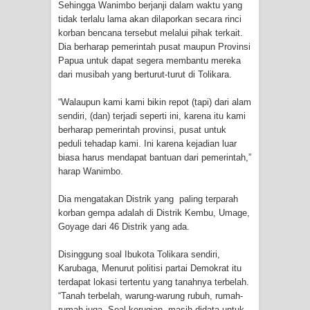
Sehingga Wanimbo berjanji dalam waktu yang
Frontier into National Food Belt with
tidak terlalu lama akan dilaporkan secara rinci
korban bencana tersebut melalui pihak terkait.
Mechanized Rice Expansion
Dia berharap pemerintah pusat maupun Provinsi
Papua untuk dapat segera membantu mereka
Mentan Tinjau Program Cetak Sawah
dari musibah yang berturut-turut di Tolikara.
dan Penanaman Padi di Merauke
“Walaupun kami kami bikin repot (tapi) dari alam
sendiri, (dan) terjadi seperti ini, karena itu kami
Mantan Sekda Jayawijaya Jadi
berharap pemerintah provinsi, pusat untuk
peduli tehadap kami. Ini karena kejadian luar
Tersangka Kasus Korupsi Jalan
biasa harus mendapat bantuan dari pemerintah,”
harap Wanimbo.
Lingkar
Dia mengatakan Distrik yang paling terparah
Papuan Artisans Take Center Stage
korban gempa adalah di Distrik Kembu, Umage,
Goyage dari 46 Distrik yang ada.
at Indonesia's National Craft
Disinggung soal Ibukota Tolikara sendiri,
Anniversary in Makassar
Karubaga, Menurut politisi partai Demokrat itu
terdapat lokasi tertentu yang tanahnya terbelah.
“Tanah terbelah, warung-warung rubuh, rumah-
Presenter TVRI Papua Barat Yanto
rumah juga. Soal kerugian, masih didata untuk