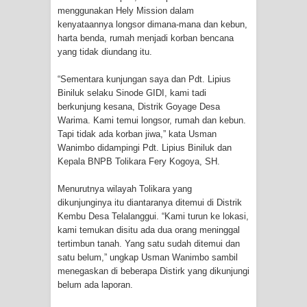
menggunakan Hely Mission dalam
kenyataannya longsor dimana-mana dan kebun,
Polres Jayapura Terima Laporan
harta benda, rumah menjadi korban bencana
yang tidak diundang itu.
Hilangnya Agustina Ester Bonsapia
“Sementara kunjungan saya dan Pdt. Lipius
Marthen Medlama Sebut Pemprov
Biniluk selaku Sinode GIDI, kami tadi
berkunjung kesana, Distrik Goyage Desa
Papua Siapkan 1000 Kuota Beasiswa
Warima. Kami temui longsor, rumah dan kebun.
Tapi tidak ada korban jiwa,” kata Usman
Mace
Wanimbo didampingi Pdt. Lipius Biniluk dan
Kepala BNPB Tolikara Fery Kogoya, SH.
BRI Region 18 Jayapura Salurkan
Menurutnya wilayah Tolikara yang
Bantuan CSR untuk RS Bhayangkara
dikunjunginya itu diantaranya ditemui di Distrik
Kembu Desa Telalanggui. “Kami turun ke lokasi,
Polda Papua pada Peringatan Hari
kami temukan disitu ada dua orang meninggal
tertimbun tanah. Yang satu sudah ditemui dan
Bhayangkara ke-80
satu belum,” ungkap Usman Wanimbo sambil
menegaskan di beberapa Distirk yang dikunjungi
Indonesia Turns Remote Papua
belum ada laporan.