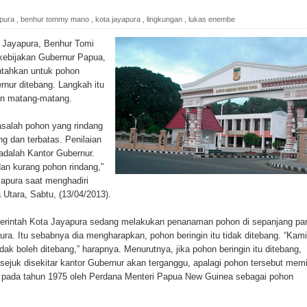
ada Susulan
ipura
,
benhur tommy mano
,
kota jayapura
,
lingkungan
,
lukas enembe
an Sampah dengan Menghambur ke Tengah Jalan
Jayapura, Benhur Tomi
ebijakan Gubernur Papua,
ina Ester Bonsapia
tahkan untuk pohon
rnur ditebang. Langkah itu
 1000 Kuota Beasiswa Mace
an matang-matang.
ntuk RS Bhayangkara Polda Papua pada Peringatan Hari
masalah pohon yang rindang
ng dan terbatas. Penilaian
adalah Kantor Gubernur.
an kurang pohon rindang,”
onal Food Belt with Mechanized Rice Expansion
apura saat menghadiri
tara, Sabtu, (13/04/2013).
man Padi di Merauke
erintah Kota Jayapura sedang melakukan penanaman pohon di sepanjang pan
ura. Itu sebabnya dia mengharapkan, pohon beringin itu tidak ditebang. “Kami
orupsi Jalan Lingkar
idak boleh ditebang,” harapnya. Menurutnya, jika pohon beringin itu ditebang,
ejuk disekitar kantor Gubernur akan terganggu, apalagi pohon tersebut memil
 National Craft Anniversary in Makassar
am pada tahun 1975 oleh Perdana Menteri Papua New Guinea sebagai pohon
Hilang