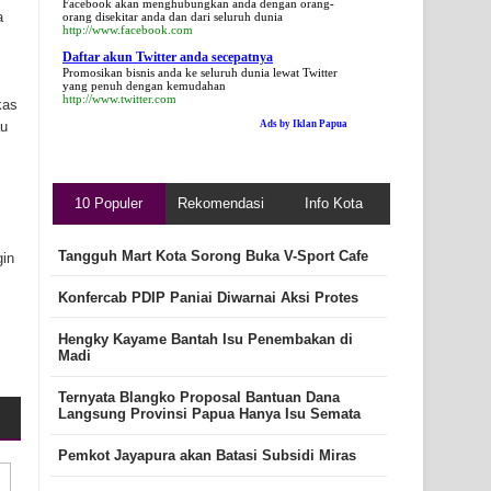
Facebook akan menghubungkan anda dengan orang-
a
orang disekitar anda dan dari seluruh dunia
http://www.facebook.com
Daftar akun Twitter anda secepatnya
Promosikan bisnis anda ke seluruh dunia lewat Twitter
yang penuh dengan kemudahan
http://www.twitter.com
kas
au
Ads by Iklan Papua
10 Populer
Rekomendasi
Info Kota
Tangguh Mart Kota Sorong Buka V-Sport Cafe
gin
Konfercab PDIP Paniai Diwarnai Aksi Protes
Hengky Kayame Bantah Isu Penembakan di
Madi
Ternyata Blangko Proposal Bantuan Dana
Langsung Provinsi Papua Hanya Isu Semata
Pemkot Jayapura akan Batasi Subsidi Miras