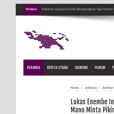
Terbaru
Polresta Jayapura Kota Mengungkap Tiga Kasus
Jayapura
Tiga Personel Polresta Jayapura Kota Jalani Sid
Kapolresta Jayapura Kota Mengapresiasi Antusia
Lapangan Karang PTC Entrop
Kebakaran Hanguskan Satu Rumah di Kompleks A
BERANDA
BERITA UTAMA
EKONOMI
HUKUM
P
Profil Lengkap Papua Barat, Bumi Cenderawasih 
Profil Lengkap Provinsi Papua, Bumi Cenderawasi
Home
/
ardipura
/
benhur
Ingin Potong Pohon Beringin, B
Profil Lengkap Aceh, Provinsi Istimewa di Ujung 
Lukas Enembe In
Lima Rumah Pribadi Terbakar Di Hamadi Jayapur
Mano Minta Pik