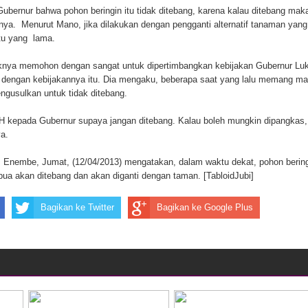
bernur bahwa pohon beringin itu tidak ditebang, karena kalau ditebang mak
ten Pegunungan Arfak
anya. Menurut Mano, jika dilakukan dengan pengganti alternatif tanaman yang
tu yang lama.
un Memti Belum Hasil, Polisi Periksa Saksi dan Kerahkan
ihaknya memohon dengan sangat untuk dipertimbangkan kebijakan Gubernur Lu
dengan kebijakannya itu. Dia mengaku, beberapa saat yang lalu memang m
ngusulkan untuk tidak ditebang.
 kepada Gubernur supaya jangan ditebang. Kalau boleh mungkin dipangkas,
ya.
Enembe, Jumat, (12/04/2013) mengatakan, dalam waktu dekat, pohon berin
ua akan ditebang dan akan diganti dengan taman. [TabloidJubi]
Bagikan ke Twitter
Bagikan ke Google Plus