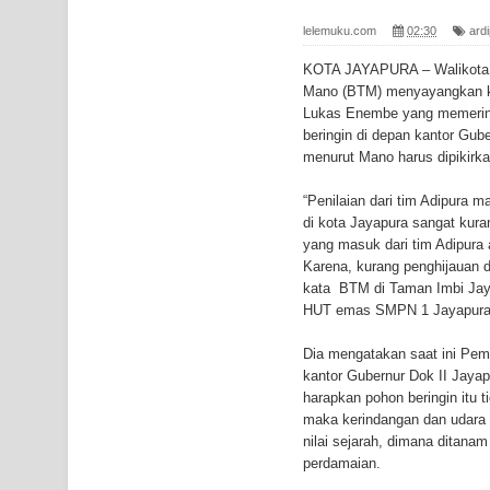
Gempa M3,3 Guncang Nabire, BMKG Imbau Wasp
lelemuku.com
02:30
ard
Mama-Mama Pasar Lama Sentani Protes Tumpuk
KOTA JAYAPURA – Walikota 
Mano (BTM) menyayangkan k
Polres Jayapura Terima Laporan Hilangnya Agust
Lukas Enembe yang memerin
beringin di depan kantor Gube
Marthen Medlama Sebut Pemprov Papua Siapkan
menurut Mano harus dipikirk
BRI Region 18 Jayapura Salurkan Bantuan CSR u
“Penilaian dari tim Adipura 
di kota Jayapura sangat kura
Bhayangkara ke-80
yang masuk dari tim Adipura 
Karena, kurang penghijauan d
Indonesia Turns Remote Papua Frontier into Nati
kata BTM di Taman Imbi Jay
HUT emas SMPN 1 Jayapura U
Mentan Tinjau Program Cetak Sawah dan Penana
Dia mengatakan saat ini Pem
kantor Gubernur Dok II Jayap
Mantan Sekda Jayawijaya Jadi Tersangka Kasus K
harapkan pohon beringin itu t
maka kerindangan dan udara s
Papuan Artisans Take Center Stage at Indonesia's
nilai sejarah, dimana ditan
perdamaian.
Presenter TVRI Papua Barat Yanto Idorway Masih 