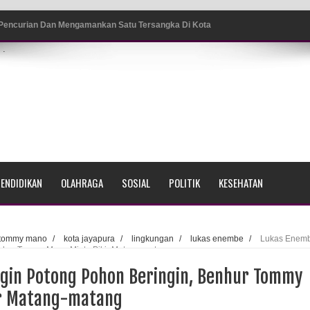
 Pencurian Dan Mengamankan Satu Tersangka Di Kota
.
ang BP4R di Jayapura
sme Warga Saat Nonton Bareng Final Piala Dunia 2026 di
srama Polisi Sorong
ENDIDIKAN
OLAHRAGA
SOSIAL
POLITIK
KESEHATAN
di Ujung Barat Papua
h di Ujung Timur Indonesia
 tommy mano
/
kota jayapura
/
lingkungan
/
lukas enembe
/
Lukas Enem
enhur Tommy Mano Minta Pikir Matang-matang
Sumatera
gin Potong Pohon Beringin, Benhur Tommy
a Selatan
ir Matang-matang