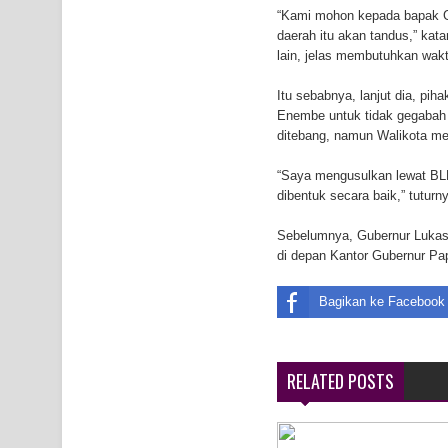
“Kami mohon kepada bapak Gu
Air Terjun Memti Pesona Tersembunyi di Kabupa
daerah itu akan tandus,” kat
lain, jelas membutuhkan wak
Pencarian Hari Keenam Korban Hanyut di Air Terj
Itu sebabnya, lanjut dia, p
K9
Enembe untuk tidak gegabah 
ditebang, namun Walikota me
“Saya mengusulkan lewat BLH
dibentuk secara baik,” tuturn
Sebelumnya, Gubernur Lukas 
di depan Kantor Gubernur Pap
Bagikan ke Facebook
RELATED POSTS