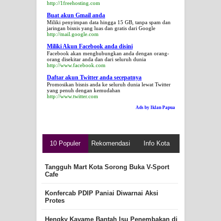
http://1freehosting.com
Buat akun Gmail anda
Miliki penyimpan data hingga 15 GB, tanpa spam dan
jaringan bisnis yang luas dan gratis dari Google
http://mail.google.com
Miliki Akun Facebook anda disini
Facebook akan menghubungkan anda dengan orang-
orang disekitar anda dan dari seluruh dunia
http://www.facebook.com
Daftar akun Twitter anda secepatnya
Promosikan bisnis anda ke seluruh dunia lewat Twitter
yang penuh dengan kemudahan
http://www.twitter.com
Ads by Iklan Papua
10 Populer
Rekomendasi
Info Kota
Tangguh Mart Kota Sorong Buka V-Sport
Cafe
Konfercab PDIP Paniai Diwarnai Aksi
Protes
Hengky Kayame Bantah Isu Penembakan di