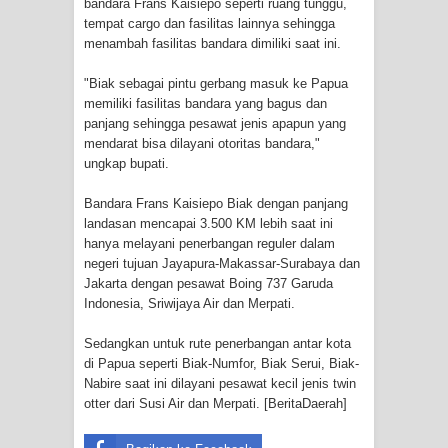
bandara Frans Kaisiepo seperti ruang tunggu,
Frontier into National Food Belt with
tempat cargo dan fasilitas lainnya sehingga
menambah fasilitas bandara dimiliki saat ini.
Mechanized Rice Expansion
"Biak sebagai pintu gerbang masuk ke Papua
Mentan Tinjau Program Cetak Sawah
memiliki fasilitas bandara yang bagus dan
panjang sehingga pesawat jenis apapun yang
dan Penanaman Padi di Merauke
mendarat bisa dilayani otoritas bandara,"
ungkap bupati.
Mantan Sekda Jayawijaya Jadi
Bandara Frans Kaisiepo Biak dengan panjang
Tersangka Kasus Korupsi Jalan
landasan mencapai 3.500 KM lebih saat ini
hanya melayani penerbangan reguler dalam
Lingkar
negeri tujuan Jayapura-Makassar-Surabaya dan
Jakarta dengan pesawat Boing 737 Garuda
Papuan Artisans Take Center Stage
Indonesia, Sriwijaya Air dan Merpati.
Sedangkan untuk rute penerbangan antar kota
at Indonesia's National Craft
di Papua seperti Biak-Numfor, Biak Serui, Biak-
Nabire saat ini dilayani pesawat kecil jenis twin
Anniversary in Makassar
otter dari Susi Air dan Merpati. [BeritaDaerah]
Presenter TVRI Papua Barat Yanto