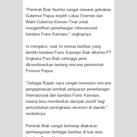
"Pemkab Biak Numfor sangat menanti gebrakan
Polres Jayapura Terima Laporan
Gubernur Papua terpilih Lukas Enembe dan
Wakil Gubernur Klemen Tinal untuk
Hilangnya Agustina Ester Bonsapia
mengantifkan penerbangan Internasional
bandara Frans Kaisiepo," ungkapnya.
Marthen Medlama Sebut Pemprov
Ia mengakui, saat ini semua fasilitas yang
Papua Siapkan 1000 Kuota Beasiswa
dimiliki bandara Frans Kaisiepo Biak dikelola PT
Angkasa Pura Biak sehingga perlu
Mace
dikoordinasikan tentang rencana pemerintah
Provinsi Papua.
BRI Region 18 Jayapura Salurkan
"Sebagai Bupati saya sangat merespon rencana
Bantuan CSR untuk RS Bhayangkara
pengoperasian kembali pelayanan penerbangan
Internasional dari bandara Frans Kaisiepo,
Polda Papua pada Peringatan Hari
karena bisa memberikan dampak positif bagi
pertumbuhan peningkatan ekonomi di daerah,"
tambahnya.
Bhayangkara ke-80
Pemkab Biak sangat berharap dilakukan
Indonesia Turns Remote Papua
pembangunan berbagai fasilitas di luar area