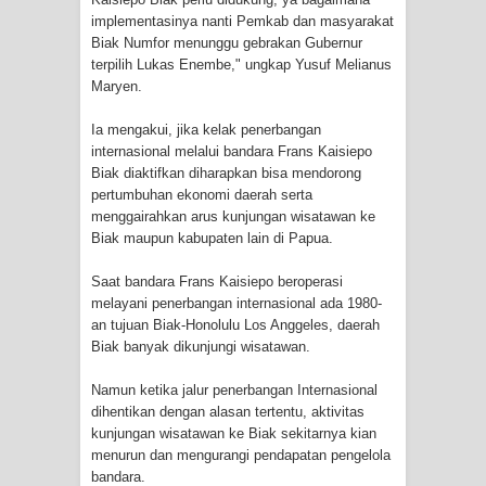
implementasinya nanti Pemkab dan masyarakat
Cenderawasih di Ujung Timur
Biak Numfor menunggu gebrakan Gubernur
terpilih Lukas Enembe," ungkap Yusuf Melianus
Indonesia
Maryen.
Profil Lengkap Aceh, Provinsi
Ia mengakui, jika kelak penerbangan
internasional melalui bandara Frans Kaisiepo
Istimewa di Ujung Sumatera
Biak diaktifkan diharapkan bisa mendorong
pertumbuhan ekonomi daerah serta
Lima Rumah Pribadi Terbakar Di
menggairahkan arus kunjungan wisatawan ke
Biak maupun kabupaten lain di Papua.
Hamadi Jayapura Selatan
Saat bandara Frans Kaisiepo beroperasi
Gempa M3,3 Guncang Nabire, BMKG
melayani penerbangan internasional ada 1980-
an tujuan Biak-Honolulu Los Anggeles, daerah
Imbau Waspada Susulan
Biak banyak dikunjungi wisatawan.
Mama-Mama Pasar Lama Sentani
Namun ketika jalur penerbangan Internasional
dihentikan dengan alasan tertentu, aktivitas
kunjungan wisatawan ke Biak sekitarnya kian
Protes Tumpukan Sampah dengan
menurun dan mengurangi pendapatan pengelola
bandara.
Menghambur ke Tengah Jalan