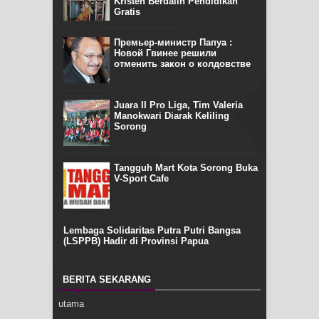
Kristen Berdalih Pendidikan
Gratis
Премьер-министр Папуа :
Новой Гвинее решили
отменить закон о колдовстве
Juara II Pro Liga, Tim Valeria
Manokwari Diarak Keliling
Sorong
Tangguh Mart Kota Sorong Buka
V-Sport Cafe
Lembaga Solidaritas Putra Putri Bangsa
(LSPPB) Hadir di Provinsi Papua
BERITA SEKARANG
utama