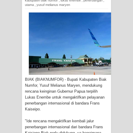
kabupaten biak numfor
,
lukas enembe
,
penerbangan
,
Tiga Personel Polresta Jayapura Kota
utama
,
yusuf melianus maryen
Jalani Sidang BP4R di Jayapura
Kapolresta Jayapura Kota
Mengapresiasi Antusiasme Warga
Saat Nonton Bareng Final Piala Dunia
2026 di Lapangan Karang PTC Entrop
Kebakaran Hanguskan Satu Rumah
BIAK (BIAKNUMFOR) - Bupati Kabupaten Biak
Numfor, Yusuf Melianus Maryen, mendukung
di Kompleks Asrama Polisi Sorong
rencana keinginan Gubernur Papua terpilih
Lukas Enembe untuk mengaktifkan pelayanan
Profil Lengkap Papua Barat, Bumi
penerbangan internasional di bandara Frans
Kaiseipo.
Cenderawasih di Ujung Barat Papua
"Ide rencana mengaktifkan kembali jalur
penerbangan internasional dari bandara Frans
Profil Lengkap Provinsi Papua, Bumi
Kaisiepo Biak perlu didukung, ya bagaimana