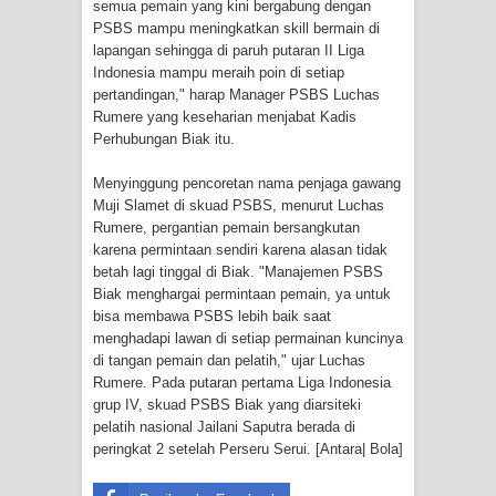
semua pemain yang kini bergabung dengan
PSBS mampu meningkatkan skill bermain di
Polres Jayapura Terima Laporan
lapangan sehingga di paruh putaran II Liga
Indonesia mampu meraih poin di setiap
Hilangnya Agustina Ester Bonsapia
pertandingan," harap Manager PSBS Luchas
Rumere yang keseharian menjabat Kadis
Marthen Medlama Sebut Pemprov
Perhubungan Biak itu.
Papua Siapkan 1000 Kuota Beasiswa
Menyinggung pencoretan nama penjaga gawang
Muji Slamet di skuad PSBS, menurut Luchas
Mace
Rumere, pergantian pemain bersangkutan
karena permintaan sendiri karena alasan tidak
betah lagi tinggal di Biak. "Manajemen PSBS
BRI Region 18 Jayapura Salurkan
Biak menghargai permintaan pemain, ya untuk
bisa membawa PSBS lebih baik saat
Bantuan CSR untuk RS Bhayangkara
menghadapi lawan di setiap permainan kuncinya
di tangan pemain dan pelatih," ujar Luchas
Polda Papua pada Peringatan Hari
Rumere. Pada putaran pertama Liga Indonesia
grup IV, skuad PSBS Biak yang diarsiteki
Bhayangkara ke-80
pelatih nasional Jailani Saputra berada di
peringkat 2 setelah Perseru Serui. [Antara| Bola]
Indonesia Turns Remote Papua