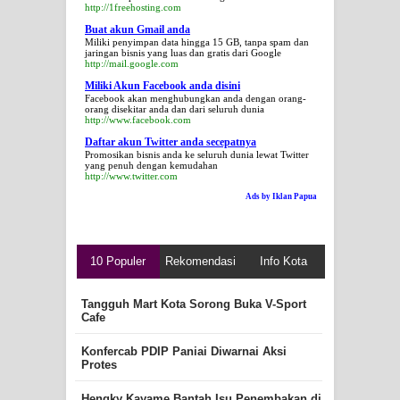
http://1freehosting.com
Buat akun Gmail anda
Miliki penyimpan data hingga 15 GB, tanpa spam dan
jaringan bisnis yang luas dan gratis dari Google
http://mail.google.com
Miliki Akun Facebook anda disini
Facebook akan menghubungkan anda dengan orang-
orang disekitar anda dan dari seluruh dunia
http://www.facebook.com
Daftar akun Twitter anda secepatnya
Promosikan bisnis anda ke seluruh dunia lewat Twitter
yang penuh dengan kemudahan
http://www.twitter.com
Ads by Iklan Papua
10 Populer
Rekomendasi
Info Kota
Tangguh Mart Kota Sorong Buka V-Sport
Cafe
Konfercab PDIP Paniai Diwarnai Aksi
Protes
Hengky Kayame Bantah Isu Penembakan di