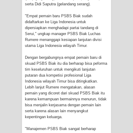
serta Didi Saputra (gelandang serang).
Cenderawasih di Ujung Timur
"Empat pemain baru PSBS Biak sudah
Indonesia
didaftarkan ke Liga Indonesia untuk
dipersiapkan menghadapi partai tandang di
Profil Lengkap Aceh, Provinsi
Serui," ungkap manager PSBS Biak Luchas
Rumere menanggapi kesiapan lanjutan divisi
Istimewa di Ujung Sumatera
utama Liga Indonesia wilayah Timur.
Lima Rumah Pribadi Terbakar Di
Dengan bergabungnya empat pemain baru di
skuad PSBS Biak itu dia berharap bisa peforma
Hamadi Jayapura Selatan
tim keseluruhan untuk mengikuti lanjutan
putaran dua kompetisi profesional Liga
Indonesia wilayah Timur bisa ditingkatkan.
Gempa M3,3 Guncang Nabire, BMKG
Lebih lanjut Rumere mengatakan, alasan
pemain yang dicoret dari skuad PSBS Biak itu
Imbau Waspada Susulan
karena kemampuan bermainnya menurun, tidak
bisa menjalin kerjasama dengan pemain lain
Mama-Mama Pasar Lama Sentani
serta karena alasan lain menyangkut
kepentingan keluarga.
Protes Tumpukan Sampah dengan
"Manajemen PSBS Biak sangat berharap
Menghambur ke Tengah Jalan