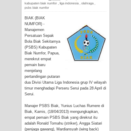
Tiga Personel Polresta Jayapura Kota
kabupaten biak numfor
,
liga indonesia
,
olahraga
,
psbs biak numfor
Jalani Sidang BP4R di Jayapura
BIAK (BIAK
NUMFOR) -
Kapolresta Jayapura Kota
Manajemen
Persatuan Sepak
Mengapresiasi Antusiasme Warga
Bola Biak Sekitarnya
(PSBS) Kabupaten
Saat Nonton Bareng Final Piala Dunia
Biak Numfor, Papua,
merekrut empat
2026 di Lapangan Karang PTC Entrop
pemain baru
menjelang
Kebakaran Hanguskan Satu Rumah
pertandingan putaran
dua Divisi Utama Liga Indonesia grup IV wilayah
timur menghadapi Perseru Serui pada 28 April di
di Kompleks Asrama Polisi Sorong
Serui.
Profil Lengkap Papua Barat, Bumi
Manajer PSBS Biak, Yunius Luchas Rumere di
Biak, Kamis, (18/04/2013) mengungkapkan,
Cenderawasih di Ujung Barat Papua
empat pemain PSBS Biak yang direkrut itu
adalah Ronald Tomahu (striker), Angga Siatari
Profil Lengkap Provinsi Papua, Bumi
(penjaga gawang), Mardiansyah (wing back)