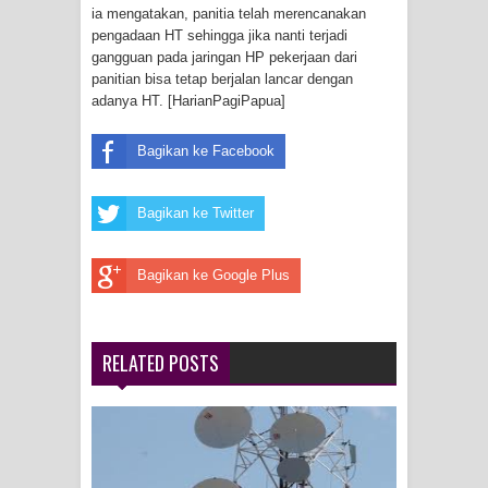
Frontier into National Food Belt with
ia mengatakan, panitia telah merencanakan
pengadaan HT sehingga jika nanti terjadi
Mechanized Rice Expansion
gangguan pada jaringan HP pekerjaan dari
panitian bisa tetap berjalan lancar dengan
adanya HT. [HarianPagiPapua]
Mentan Tinjau Program Cetak Sawah
dan Penanaman Padi di Merauke
Bagikan ke Facebook
Mantan Sekda Jayawijaya Jadi
Bagikan ke Twitter
Tersangka Kasus Korupsi Jalan
Bagikan ke Google Plus
Lingkar
Papuan Artisans Take Center Stage
RELATED POSTS
at Indonesia's National Craft
Anniversary in Makassar
Presenter TVRI Papua Barat Yanto