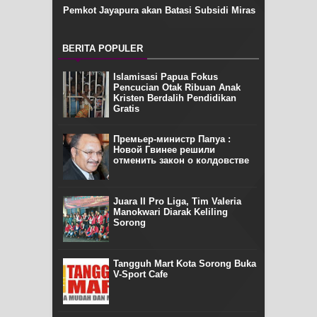
Pemkot Jayapura akan Batasi Subsidi Miras
BERITA POPULER
Islamisasi Papua Fokus
Pencucian Otak Ribuan Anak
Kristen Berdalih Pendidikan
Gratis
Премьер-министр Папуа :
Новой Гвинее решили
отменить закон о колдовстве
Juara II Pro Liga, Tim Valeria
Manokwari Diarak Keliling
Sorong
Tangguh Mart Kota Sorong Buka
V-Sport Cafe