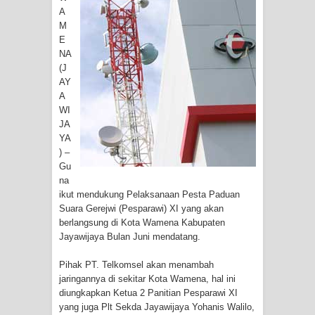
Tiga Personel Polresta Jayapura Kota
A
M
Jalani Sidang BP4R di Jayapura
E
NA
Kapolresta Jayapura Kota
(J
AY
Mengapresiasi Antusiasme Warga
A
WI
JA
Saat Nonton Bareng Final Piala Dunia
YA
) –
2026 di Lapangan Karang PTC Entrop
Gu
na
Kebakaran Hanguskan Satu Rumah
ikut mendukung Pelaksanaan Pesta Paduan
Suara Gerejwi (Pesparawi) XI yang akan
di Kompleks Asrama Polisi Sorong
berlangsung di Kota Wamena Kabupaten
Jayawijaya Bulan Juni mendatang.
Profil Lengkap Papua Barat, Bumi
Pihak PT. Telkomsel akan menambah
Cenderawasih di Ujung Barat Papua
jaringannya di sekitar Kota Wamena, hal ini
diungkapkan Ketua 2 Panitian Pesparawi XI
Profil Lengkap Provinsi Papua, Bumi
yang juga Plt Sekda Jayawijaya Yohanis Walilo,