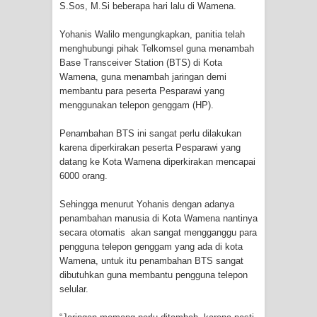
S.Sos, M.Si beberapa hari lalu di Wamena.
Cenderawasih di Ujung Timur
Yohanis Walilo mengungkapkan, panitia telah
Indonesia
menghubungi pihak Telkomsel guna menambah
Base Transceiver Station (BTS) di Kota
Profil Lengkap Aceh, Provinsi
Wamena, guna menambah jaringan demi
membantu para peserta Pesparawi yang
menggunakan telepon genggam (HP).
Istimewa di Ujung Sumatera
Penambahan BTS ini sangat perlu dilakukan
Lima Rumah Pribadi Terbakar Di
karena diperkirakan peserta Pesparawi yang
datang ke Kota Wamena diperkirakan mencapai
Hamadi Jayapura Selatan
6000 orang.
Gempa M3,3 Guncang Nabire, BMKG
Sehingga menurut Yohanis dengan adanya
penambahan manusia di Kota Wamena nantinya
Imbau Waspada Susulan
secara otomatis akan sangat mengganggu para
pengguna telepon genggam yang ada di kota
Mama-Mama Pasar Lama Sentani
Wamena, untuk itu penambahan BTS sangat
dibutuhkan guna membantu pengguna telepon
Protes Tumpukan Sampah dengan
selular.
Menghambur ke Tengah Jalan