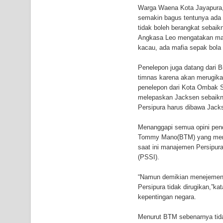
Warga Waena Kota Jayapura, 
Mantan Sekda Jayawijaya Jadi Tersangka Kasus K
semakin bagus tentunya ada 
tidak boleh berangkat sebaikn
Papuan Artisans Take Center Stage at Indonesia's
Angkasa Leo mengatakan mana
kacau, ada mafia sepak bola
Presenter TVRI Papua Barat Yanto Idorway Masih 
Penelepon juga datang dari Bi
timnas karena akan merugik
penelepon dari Kota Ombak 
melepaskan Jacksen sebaikny
Persipura harus dibawa Jack
Menanggapi semua opini pend
Tommy Mano(BTM) yang menja
saat ini manajemen Persipur
(PSSI).
“Namun demikian menejemen Pe
Persipura tidak dirugikan,”
kepentingan negara.
Menurut BTM sebenarnya tida