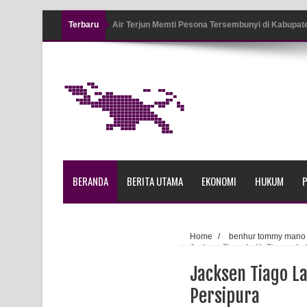
Terbaru
Air Terjun Memti Pesona Tersembunyi di Kabupa
Pencarian Hari Keenam Korban Hanyut di Air Terj
K9
Polresta Jayapura Kota Mengungkap Tiga Kasus
Jayapura
Tiga Personel Polresta Jayapura Kota Jalani Sid
BERANDA
BERITA UTAMA
EKONOMI
HUKUM
P
Kapolresta Jayapura Kota Mengapresiasi Antusia
Lapangan Karang PTC Entrop
Home
/
benhur tommy mano
Jacksen Tiago Latih Timnas In
Kebakaran Hanguskan Satu Rumah di Kompleks A
Jacksen Tiago La
Profil Lengkap Papua Barat, Bumi Cenderawasih 
Persipura