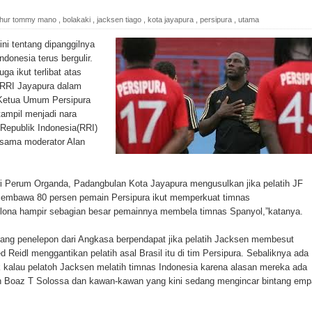
h di Ujung Timur Indonesia
hur tommy mano
,
bolakaki
,
jacksen tiago
,
kota jayapura
,
persipura
,
utama
Sumatera
i tentang dipanggilnya
donesia terus bergulir.
a Selatan
a ikut terlibat atas
 RRI Jayapura dalam
ada Susulan
 Ketua Umum Persipura
mpil menjadi nara
an Sampah dengan Menghambur ke Tengah Jalan
Republik Indonesia(RRI)
rsama moderator Alan
ina Ester Bonsapia
 1000 Kuota Beasiswa Mace
 Perum Organda, Padangbulan Kota Jayapura mengusulkan jika pelatih JF
membawa 80 persen pemain Persipura ikut memperkuat timnas
ntuk RS Bhayangkara Polda Papua pada Peringatan Hari
celona hampir sebagian besar pemainnya membela timnas Spanyol,”katanya.
ang penelepon dari Angkasa berpendapat jika pelatih Jacksen membesut
 Reidl menggantikan pelatih asal Brasil itu di tim Persipura. Sebaliknya ada
 kalau pelatoh Jacksen melatih timnas Indonesia karena alasan mereka ada
onal Food Belt with Mechanized Rice Expansion
n Boaz T Solossa dan kawan-kawan yang kini sedang mengincar bintang emp
man Padi di Merauke