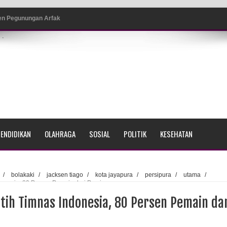
ten Pegunungan Arfak
.
un Memti Belum Hasil, Polisi Periksa Saksi dan Kerahkan
 Pencurian Dan Mengamankan Satu Tersangka Di Kota
ang BP4R di Jayapura
ENDIDIKAN
OLAHRAGA
SOSIAL
POLITIK
KESEHATAN
sme Warga Saat Nonton Bareng Final Piala Dunia 2026 di
/
bolakaki
/
jacksen tiago
/
kota jayapura
/
persipura
/
utama
/
donesia, 80 Persen Pemain dari Persipura
srama Polisi Sorong
tih Timnas Indonesia, 80 Persen Pemain da
di Ujung Barat Papua