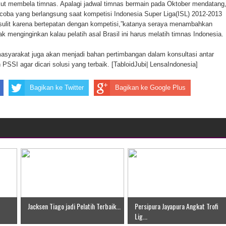
kut membela timnas. Apalagi jadwal timnas bermain pada Oktober mendatang
coba yang berlangsung saat kompetisi Indonesia Super Liga(ISL) 2012-2013
 sulit karena bertepatan dengan kompetisi,”katanya seraya menambahkan
k menginginkan kalau pelatih asal Brasil ini harus melatih timnas Indonesia.
syarakat juga akan menjadi bahan pertimbangan dalam konsultasi antar
SSI agar dicari solusi yang terbaik. [TabloidJubi| LensaIndonesia]
Bagikan ke Twitter
Bagikan ke Google Plus
Jacksen Tiago jadi Pelatih Terbaik...
Persipura Jayapura Angkat Trofi
Lig...