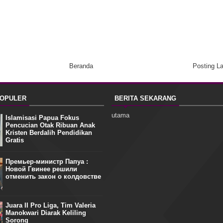
Beranda
Posting L
POPULER
BERITA SEKARANG
utama
Islamisasi Papua Fokus
Pencucian Otak Ribuan Anak
Kristen Berdalih Pendidikan
Gratis
Премьер-министр Папуа :
Новой Гвинее решили
отменить закон о колдовстве
Juara II Pro Liga, Tim Valeria
Manokwari Diarak Keliling
Sorong