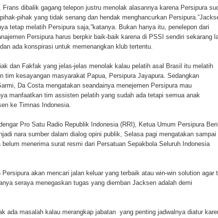
Frans dibalik gagang telepon justru menolak alasannya karena Persipura su
orupsi Jalan Lingkar
pihak-pihak yang tidak senang dan hendak menghancurkan Persipura.”Jacks
ya tetap melatih Persipura saja,”katanya. Bukan hanya itu, penelepon dari
 National Craft Anniversary in Makassar
jemen Persipura harus berpkir baik-baik karena di PSSI sendiri sekarang la
 dan ada konspirasi untuk memenangkan klub tertentu.
Hilang
ak dan Fakfak yang jelas-jelas menolak kalau pelatih asal Brasil itu melatih
an tim kesayangan masyarakat Papua, Persipura Jayapura. Sedangkan
Sarmi, Da Costa mengatakan seandainya menejemen Persipura mau
a manfaatkan tim assisten pelatih yang sudah ada tetapi semua anak
sen ke Timnas Indonesia.
engar Pro Satu Radio Republik Indonesia (RRI), Ketua Umum Persipura Ben
di nara sumber dalam dialog opini publik, Selasa pagi mengatakan sampai
a belum menerima surat resmi dari Persatuan Sepakbola Seluruh Indonesia
rsipura akan mencari jalan keluar yang terbaik atau win-win solution agar 
katanya seraya menegaskan tugas yang diemban Jacksen adalah demi
k ada masalah kalau merangkap jabatan yang penting jadwalnya diatur kare