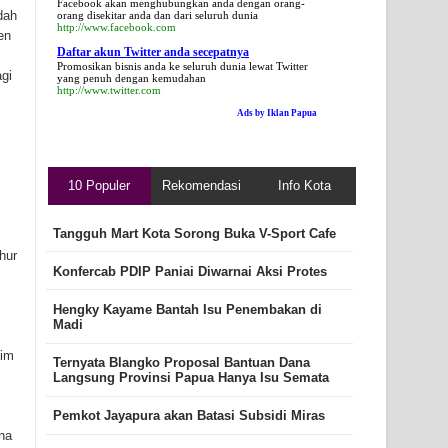
Facebook akan menghubungkan anda dengan orang-
dah
orang disekitar anda dan dari seluruh dunia
http://www.facebook.com
en
Daftar akun Twitter anda secepatnya
Promosikan bisnis anda ke seluruh dunia lewat Twitter
gi
yang penuh dengan kemudahan
http://www.twitter.com
Ads by Iklan Papua
10 Populer
Rekomendasi
Info Kota
Tangguh Mart Kota Sorong Buka V-Sport Cafe
hur
Konfercab PDIP Paniai Diwarnai Aksi Protes
Hengky Kayame Bantah Isu Penembakan di
Madi
tim
Ternyata Blangko Proposal Bantuan Dana
Langsung Provinsi Papua Hanya Isu Semata
Pemkot Jayapura akan Batasi Subsidi Miras
na