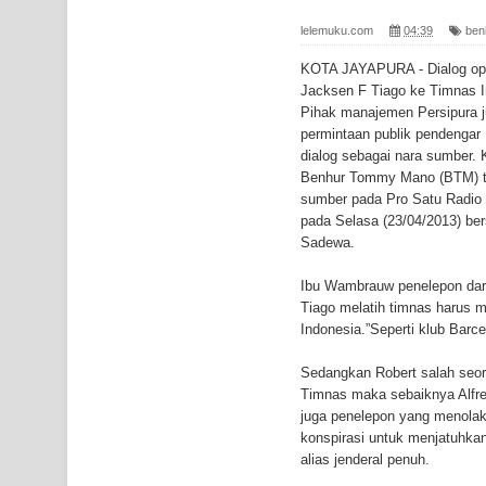
Profil Lengkap Provinsi Papua, Bumi Cenderawasi
lelemuku.com
04:39
ben
Profil Lengkap Aceh, Provinsi Istimewa di Ujung 
KOTA JAYAPURA - Dialog opin
Jacksen F Tiago ke Timnas In
Lima Rumah Pribadi Terbakar Di Hamadi Jayapur
Pihak manajemen Persipura jug
permintaan publik pendengar
Gempa M3,3 Guncang Nabire, BMKG Imbau Wasp
dialog sebagai nara sumber.
Benhur Tommy Mano (BTM) ta
Mama-Mama Pasar Lama Sentani Protes Tumpuk
sumber pada Pro Satu Radio 
pada Selasa (23/04/2013) be
Polres Jayapura Terima Laporan Hilangnya Agust
Sadewa.
Marthen Medlama Sebut Pemprov Papua Siapkan
Ibu Wambrauw penelepon dari
Tiago melatih timnas harus 
BRI Region 18 Jayapura Salurkan Bantuan CSR u
Indonesia.”Seperti klub Bar
Sedangkan Robert salah seor
Bhayangkara ke-80
Timnas maka sebaiknya Alfred
juga penelepon yang menolak
Indonesia Turns Remote Papua Frontier into Nati
konspirasi untuk menjatuhka
alias jenderal penuh.
Mentan Tinjau Program Cetak Sawah dan Penana