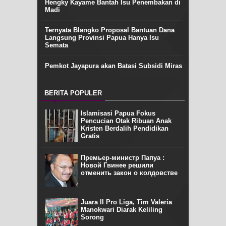
Hengky Kayame Bantah Isu Penembakan di
Madi
Ternyata Blangko Proposal Bantuan Dana
Langsung Provinsi Papua Hanya Isu
Semata
Pemkot Jayapura akan Batasi Subsidi Miras
BERITA POPULER
Islamisasi Papua Fokus
Pencucian Otak Ribuan Anak
Kristen Berdalih Pendidikan
Gratis
Премьер-министр Папуа :
Новой Гвинее решили
отменить закон о колдовстве
Juara II Pro Liga, Tim Valeria
Manokwari Diarak Keliling
Sorong