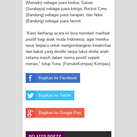
(Manado) sebagai juara kedua, Ganas
Frontier into National Food Belt with
(Surabaya) sebagai juara ketiga, Rocket Crew
(Bandung) sebagai juara harapan, dan Ndex
Mechanized Rice Expansion
(Bandung) sebagai juara favorit.
Mentan Tinjau Program Cetak Sawah
"Kami berharap acara ini bisa memberi manfaat
positif bagi anak muda Indonesia, agar mereka
dan Penanaman Padi di Merauke
terus terpacu untuk mengembangkan kreativitas
dan bakat yang dimiliki tanpa takut dinilai aneh
Mantan Sekda Jayawijaya Jadi
selama masih dalam norma positif seperti
menari," tutup Yuna. [FemaleKompas| Kompas]
Tersangka Kasus Korupsi Jalan
Bagikan ke Facebook
Lingkar
Papuan Artisans Take Center Stage
Bagikan ke Twitter
at Indonesia's National Craft
Bagikan ke Google Plus
Anniversary in Makassar
Presenter TVRI Papua Barat Yanto