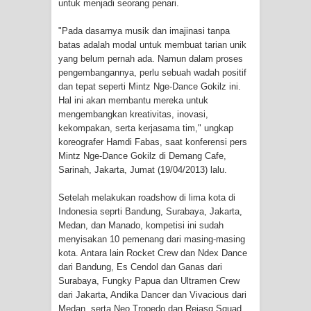
untuk menjadi seorang penari.
Cenderawasih di Ujung Timur
"Pada dasarnya musik dan imajinasi tanpa
batas adalah modal untuk membuat tarian unik
Indonesia
yang belum pernah ada. Namun dalam proses
pengembangannya, perlu sebuah wadah positif
Profil Lengkap Aceh, Provinsi
dan tepat seperti Mintz Nge-Dance Gokilz ini.
Hal ini akan membantu mereka untuk
Istimewa di Ujung Sumatera
mengembangkan kreativitas, inovasi,
kekompakan, serta kerjasama tim," ungkap
Lima Rumah Pribadi Terbakar Di
koreografer Hamdi Fabas, saat konferensi pers
Mintz Nge-Dance Gokilz di Demang Cafe,
Hamadi Jayapura Selatan
Sarinah, Jakarta, Jumat (19/04/2013) lalu.
Gempa M3,3 Guncang Nabire, BMKG
Setelah melakukan roadshow di lima kota di
Indonesia seprti Bandung, Surabaya, Jakarta,
Imbau Waspada Susulan
Medan, dan Manado, kompetisi ini sudah
menyisakan 10 pemenang dari masing-masing
Mama-Mama Pasar Lama Sentani
kota. Antara lain Rocket Crew dan Ndex Dance
dari Bandung, Es Cendol dan Ganas dari
Protes Tumpukan Sampah dengan
Surabaya, Fungky Papua dan Ultramen Crew
dari Jakarta, Andika Dancer dan Vivacious dari
Menghambur ke Tengah Jalan
Medan, serta Neo Tropedo dan Rejasq Squad