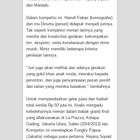
dari Manado.
Polres Jayapura Terima Laporan
Dalam kompetisi ini, Hamdi Fabas (koreografer)
dan Inu Dinurta (penari) didapuk menjadi jurinya.
Hilangnya Agustina Ester Bonsapia
Tak seperti kompetisi menari lainnya yang
menilai dari kreativitas gerakan, kekompakan
Marthen Medlama Sebut Pemprov
tim, ekspresi, serta keselarasan dengan ritme
musik, Mintz memiliki beberapa kriteria
Papua Siapkan 1000 Kuota Beasiswa
penilaian lainnya.
Mace
"Juri juga akan melihat dari adanya gerakan
yang gokil khas anak muda, interaksi kepada
BRI Region 18 Jayapura Salurkan
penonton, dan juga penyampaian pesan positif
dari tarian yang mereka bawakan," tambahnya.
Bantuan CSR untuk RS Bhayangkara
Untuk memperebutkan gelar juara dan hadiah
Polda Papua pada Peringatan Hari
total senilai Rp 50 juta ini, finalis mengadu
kebolehannya menari dalam babak grand final
Bhayangkara ke-80
yang dilaksanakan di La Piazza, Kelapa
Gading, Jakarta Utara, Sabtu (20/4/2013) lalu.
Indonesia Turns Remote Papua
Kompetisi ini menetapkan Fungky Papua
(Jakarta) sebagai juara pertama, Rejasq Squad