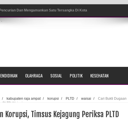
 Pencurian Dan Mengamankan Satu Tersangka Di Kota
.
ang BP4R di Jayapura
sme Warga Saat Nonton Bareng Final Piala Dunia 2026 di
srama Polisi Sorong
ENDIDIKAN
OLAHRAGA
SOSIAL
POLITIK
KESEHATAN
di Ujung Barat Papua
h di Ujung Timur Indonesia
/
kabupaten raja ampat
/
korupsi
/
PLTD
/
waisai
/
Cari Bukti Dugaan
sa PLTD Waisai
Sumatera
n Korupsi, Timsus Kejagung Periksa PLTD
a Selatan