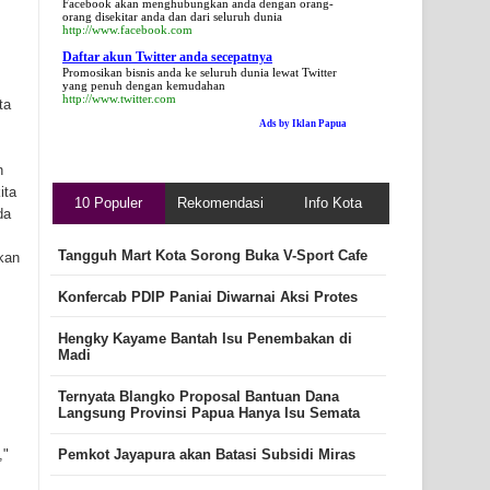
Facebook akan menghubungkan anda dengan orang-
orang disekitar anda dan dari seluruh dunia
http://www.facebook.com
Daftar akun Twitter anda secepatnya
Promosikan bisnis anda ke seluruh dunia lewat Twitter
yang penuh dengan kemudahan
http://www.twitter.com
ta
Ads by Iklan Papua
n
ita
10 Populer
Rekomendasi
Info Kota
da
Tangguh Mart Kota Sorong Buka V-Sport Cafe
kan
Konfercab PDIP Paniai Diwarnai Aksi Protes
Hengky Kayame Bantah Isu Penembakan di
Madi
Ternyata Blangko Proposal Bantuan Dana
,
Langsung Provinsi Papua Hanya Isu Semata
,"
Pemkot Jayapura akan Batasi Subsidi Miras