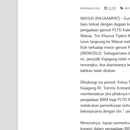
Gempa M3,3 Guncang Nabire, BMKG Imbau Wasp
lelemuku.com
12:59
dom
Mama-Mama Pasar Lama Sentani Protes Tumpuk
WAISAI (RAJAAMPAT) - Guna 
baru terkait dengan dugaan k
Polres Jayapura Terima Laporan Hilangnya Agust
pengadaan genset PLTD Kabu
Waisai, Tim Khusus Tipikor 
Marthen Medlama Sebut Pemprov Papua Siapkan
turun langsung ke Waisai me
fisik terhadap mesin genset 
BRI Region 18 Jayapura Salurkan Bantuan CSR u
(08/04/2012). Sebagaimana d
ini, penyidik Kejagung telah
Bhayangkara ke-80
tersangka, dua diantaranya b
bahkan telah ditahan.
Indonesia Turns Remote Papua Frontier into Nati
Dihubungi via ponsel, Ketua 
Mentan Tinjau Program Cetak Sawah dan Penana
Kejagung RI, Tommy Krista
membenarkan jika pihaknya t
pengadaan BBM bagi PLTD Wais
Mantan Sekda Jayawijaya Jadi Tersangka Kasus K
melakukan pemeriksaan terha
bekerjasama dengan tim," u
Papuan Artisans Take Center Stage at Indonesia's
Menurutnya, tujuan pemeriksa
Presenter TVRI Papua Barat Yanto Idorway Masih 
korupsi dalam pengadaan BBM