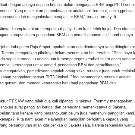
 terkait dengan adanya dugaan korupsi dalam pengadaan BBM bagi PLTD serta
ten Pegunungan Arfak
rsebut. Yang melakukan pemeriksaan ini adalah ahli tersebut, sehingga bisa
beroperasi sudah menghabiskan berapa liter BBM," terang Tommy. â
un Memti Belum Hasil, Polisi Periksa Saksi dan Kerahkan
astinya diharapkan akan memperkuat penyidikan kami lebih lanjut. Dan akan ki
ugaan korupsi dalam pengadaan BBM dan pemeliharaanya itu," sambungnya.
ejabat kabupaten Raja Ampat, apakah akan ada diantaranya yang ditingkatka
, Tommy mengatakan pihaknya belum menemukan hal tersebut. "Prinsipnya k
a sepuluh orang itu adalah untuk mempertegas kembali berita acara yang a
embali keterangan untuk yang di pengadaan BBM dan pemeliharaan,"
my mengatakan, pemeriksaan sepuluh orang saksi tersebut juga untuk melaku
riksaan pengadaan genset PLTD Waisai. "Jadi pemanggilan tersebut adalah
aan genset, dan mencari keterangan baru bagi pengadaan BBM dan
rektur PT.SAW yang telah dua kali dipanggil pihaknya, Toommy menegaskan,
angkan surat panggilan ketiga, dan berencana memeriksanya di Jakarta.
belum tahu kenapa yang bersangkutan belum juga memenuhi panggilan kami
a kenapa?. Kita nanti akan melayangkan panggilan berikutnya kepada yang
ng bersangkutan akan kita periksa di Jakarta saja, karena terkendala waktu