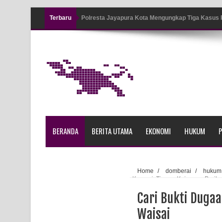
Terbaru
Polresta Jayapura Kota Mengungkap Tiga Kasus
Jayapura
Tiga Personel Polresta Jayapura Kota Jalani Sid
Kapolresta Jayapura Kota Mengapresiasi Antusia
Lapangan Karang PTC Entrop
Kebakaran Hanguskan Satu Rumah di Kompleks A
BERANDA
BERITA UTAMA
EKONOMI
HUKUM
P
Profil Lengkap Papua Barat, Bumi Cenderawasih 
Profil Lengkap Provinsi Papua, Bumi Cenderawasi
Home
/
domberai
/
hukum
Korupsi, Timsus Kejagung Perik
Profil Lengkap Aceh, Provinsi Istimewa di Ujung 
Cari Bukti Dugaa
Lima Rumah Pribadi Terbakar Di Hamadi Jayapur
Waisai