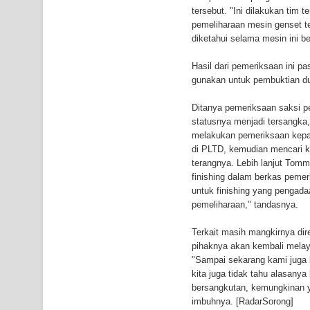
tersebut. "Ini dilakukan tim
Air Terjun Memti Pesona Tersembunyi di Kabupa
pemeliharaan mesin genset te
diketahui selama mesin ini 
Pencarian Hari Keenam Korban Hanyut di Air Terj
Hasil dari pemeriksaan ini p
K9
gunakan untuk pembuktian d
Ditanya pemeriksaan saksi p
statusnya menjadi tersangka
melakukan pemeriksaan kepad
di PLTD, kemudian mencari k
terangnya. Lebih lanjut Tom
finishing dalam berkas peme
untuk finishing yang pengad
pemeliharaan," tandasnya.
Terkait masih mangkirnya di
pihaknya akan kembali melay
"Sampai sekarang kami juga 
kita juga tidak tahu alasany
bersangkutan, kemungkinan ya
imbuhnya. [RadarSorong]