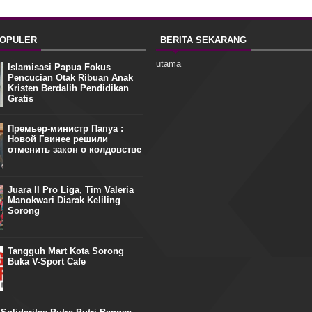
POPULER
BERITA SEKARANG
utama
Islamisasi Papua Fokus
Pencucian Otak Ribuan Anak
Kristen Berdalih Pendidikan
Gratis
Премьер-министр Папуа :
Новой Гвинее решили
отменить закон о колдовстве
Juara II Pro Liga, Tim Valeria
Manokwari Diarak Keliling
Sorong
Tangguh Mart Kota Sorong
Buka V-Sport Cafe