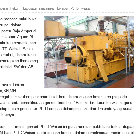
ada Susulan
berai
,
hukum
,
kabupaten raja ampat
,
korupsi
,
PLTD
,
waisai
an Sampah dengan Menghambur ke Tengah Jalan
mencari buk­ti-bukti
orupsi dalam
ina Ester Bonsapia
paten Raja Ampat di
Kejaksaan Agung RI
 1000 Kuota Beasiswa Mace
lakukan pemeriksaan
PLTD Waisai, Senin
ntuk RS Bhayangkara Polda Papua pada Peringatan Hari
iketahui, dalam kasus
 menetapkan lima orang
erinisial SW dan AB
onal Food Belt with Mechanized Rice Expansion
Timsus Tipikor
man Padi di Merauke
nto,SH,MH
engah melakukan pencarian bukti baru dalam dugaan kasus korupsi pada
ai serta pemeliharaan genset tersebut. "Hari ini tim turun ke waisai guna
orupsi Jalan Lingkar
dap mesin genset ke PLTD dengan didampingi ahli dari Trakindo yang sudah
ngkapnya.
 National Craft Anniversary in Makassar
an fisik mesin genset PLTD Waisai ini guna mencari bukti baru terkait dugaa
Hilang
 bagi PLTD Waisai, serta dugaan korupsi dalam pemeliharaan mesin genset