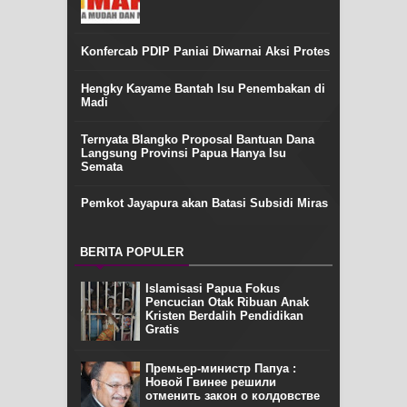
Konfercab PDIP Paniai Diwarnai Aksi Protes
Hengky Kayame Bantah Isu Penembakan di
Madi
Ternyata Blangko Proposal Bantuan Dana
Langsung Provinsi Papua Hanya Isu
Semata
Pemkot Jayapura akan Batasi Subsidi Miras
BERITA POPULER
Islamisasi Papua Fokus
Pencucian Otak Ribuan Anak
Kristen Berdalih Pendidikan
Gratis
Премьер-министр Папуа :
Новой Гвинее решили
отменить закон о колдовстве