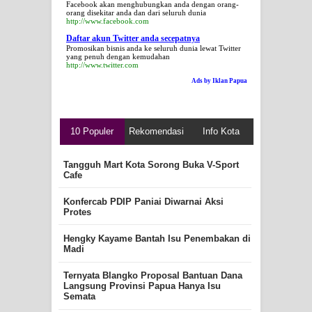
Facebook akan menghubungkan anda dengan orang-
orang disekitar anda dan dari seluruh dunia
http://www.facebook.com
Daftar akun Twitter anda secepatnya
Promosikan bisnis anda ke seluruh dunia lewat Twitter
yang penuh dengan kemudahan
http://www.twitter.com
Ads by Iklan Papua
10 Populer
Rekomendasi
Info Kota
Tangguh Mart Kota Sorong Buka V-Sport
Cafe
Konfercab PDIP Paniai Diwarnai Aksi
Protes
Hengky Kayame Bantah Isu Penembakan di
Madi
Ternyata Blangko Proposal Bantuan Dana
Langsung Provinsi Papua Hanya Isu
Semata