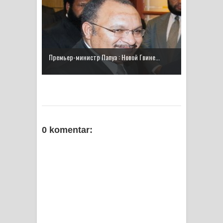
Menghambur ke Tengah Jalan
Polres Jayapura Terima Laporan
Hilangnya Agustina Ester Bonsapia
Премьер-министр Папуа : Новой Гвине...
Marthen Medlama Sebut Pemprov
Papua Siapkan 1000 Kuota Beasiswa
Mace
0 komentar:
BRI Region 18 Jayapura Salurkan
Bantuan CSR untuk RS Bhayangkara
Polda Papua pada Peringatan Hari
Bhayangkara ke-80
Indonesia Turns Remote Papua