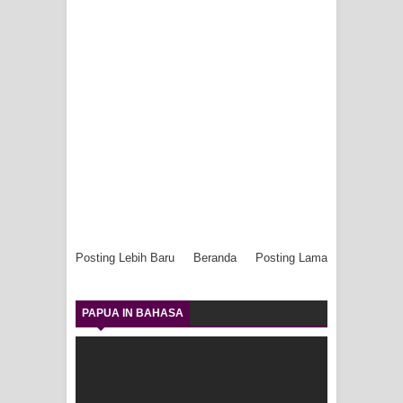
Frontier into National Food Belt with
Mechanized Rice Expansion
Mentan Tinjau Program Cetak Sawah
dan Penanaman Padi di Merauke
Mantan Sekda Jayawijaya Jadi
Tersangka Kasus Korupsi Jalan
Lingkar
Posting Lebih Baru
Beranda
Posting Lama
Papuan Artisans Take Center Stage
PAPUA IN BAHASA
at Indonesia's National Craft
Anniversary in Makassar