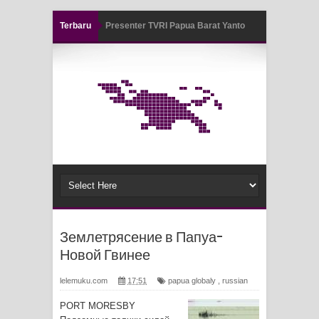
Terbaru
Presenter TVRI Papua Barat Yanto
Air Terjun Memti Pesona Tersembunyi
Idorway Masih Hilang
di Kabupaten Pegunungan Arfak
Pencarian Hari Keenam Korban
Hanyut di Air Terjun Memti Belum
Hasil, Polisi Periksa Saksi dan
Kerahkan K9
Polresta Jayapura Kota Mengungkap
Землетрясение в Папуа-
Новой Гвинее
Tiga Kasus Pencurian Dan
lelemuku.com
17:51
papua globaly
,
russian
Mengamankan Satu Tersangka Di
PORT MORESBY
Kota Jayapura