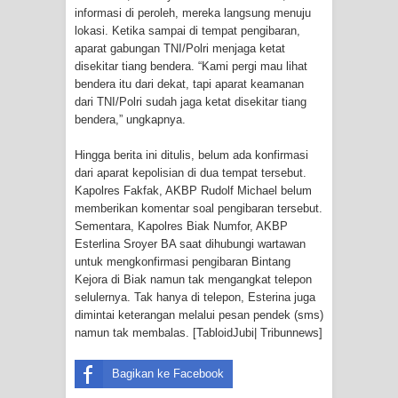
informasi di peroleh, mereka langsung menuju
Idorway Masih Hilang
lokasi. Ketika sampai di tempat pengibaran,
aparat gabungan TNI/Polri menjaga ketat
disekitar tiang bendera. “Kami pergi mau lihat
bendera itu dari dekat, tapi aparat keamanan
dari TNI/Polri sudah jaga ketat disekitar tiang
bendera,” ungkapnya.
Hingga berita ini ditulis, belum ada konfirmasi
dari aparat kepolisian di dua tempat tersebut.
Kapolres Fakfak, AKBP Rudolf Michael belum
memberikan komentar soal pengibaran tersebut.
Sementara, Kapolres Biak Numfor, AKBP
Esterlina Sroyer BA saat dihubungi wartawan
untuk mengkonfirmasi pengibaran Bintang
Kejora di Biak namun tak mengangkat telepon
selulernya. Tak hanya di telepon, Esterina juga
dimintai keterangan melalui pesan pendek (sms)
namun tak membalas. [TabloidJubi| Tribunnews]
Bagikan ke Facebook