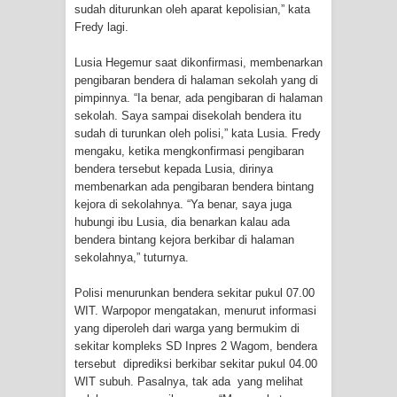
sudah diturunkan oleh aparat kepolisian,” kata
Fredy lagi.
Polres Jayapura Terima Laporan
Lusia Hegemur saat dikonfirmasi, membenarkan
Hilangnya Agustina Ester Bonsapia
pengibaran bendera di halaman sekolah yang di
pimpinnya. “Ia benar, ada pengibaran di halaman
Marthen Medlama Sebut Pemprov
sekolah. Saya sampai disekolah bendera itu
sudah di turunkan oleh polisi,” kata Lusia. Fredy
Papua Siapkan 1000 Kuota Beasiswa
mengaku, ketika mengkonfirmasi pengibaran
bendera tersebut kepada Lusia, dirinya
Mace
membenarkan ada pengibaran bendera bintang
kejora di sekolahnya. “Ya benar, saya juga
BRI Region 18 Jayapura Salurkan
hubungi ibu Lusia, dia benarkan kalau ada
bendera bintang kejora berkibar di halaman
Bantuan CSR untuk RS Bhayangkara
sekolahnya,” tuturnya.
Polda Papua pada Peringatan Hari
Polisi menurunkan bendera sekitar pukul 07.00
WIT. Warpopor mengatakan, menurut informasi
yang diperoleh dari warga yang bermukim di
Bhayangkara ke-80
sekitar kompleks SD Inpres 2 Wagom, bendera
tersebut diprediksi berkibar sekitar pukul 04.00
Indonesia Turns Remote Papua
WIT subuh. Pasalnya, tak ada yang melihat