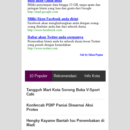
Buat akun Gmail anda
Miliki penyimpan data hingga 15 GB, tanpa spam dan
jaringan bisnis yang luas dan gratis dari Google
http://mail.google.com
Miliki Akun Facebook anda disini
Facebook akan menghubungkan anda dengan orang-
orang disekitar anda dan dari seluruh dunia
http://www.facebook.com
Daftar akun Twitter anda secepatnya
Promosikan bisnis anda ke seluruh dunia lewat Twitter
yang penuh dengan kemudahan
http://www.twitter.com
Ads by Iklan Papua
10 Populer
Rekomendasi
Info Kota
Tangguh Mart Kota Sorong Buka V-Sport
Cafe
Konfercab PDIP Paniai Diwarnai Aksi
Protes
Hengky Kayame Bantah Isu Penembakan di
Madi