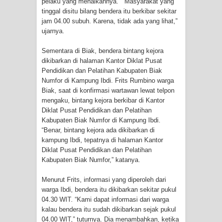
pelaku yang menaikannya. “Masyarakat yang
Frontier into National Food Belt with
tinggal disitu bilang bendera itu berkibar sekitar
jam 04.00 subuh. Karena, tidak ada yang lihat,”
Mechanized Rice Expansion
ujarnya.
Mentan Tinjau Program Cetak Sawah
Sementara di Biak, bendera bintang kejora
dikibarkan di halaman Kantor Diklat Pusat
dan Penanaman Padi di Merauke
Pendidikan dan Pelatihan Kabupaten Biak
Numfor di Kampung Ibdi. Frits Rumbino warga
Mantan Sekda Jayawijaya Jadi
Biak, saat di konfirmasi wartawan lewat telpon
mengaku, bintang kejora berkibar di Kantor
Tersangka Kasus Korupsi Jalan
Diklat Pusat Pendidikan dan Pelatihan
Kabupaten Biak Numfor di Kampung Ibdi.
Lingkar
“Benar, bintang kejora ada dikibarkan di
kampung Ibdi, tepatnya di halaman Kantor
Papuan Artisans Take Center Stage
Diklat Pusat Pendidikan dan Pelatihan
Kabupaten Biak Numfor,” katanya.
at Indonesia's National Craft
Menurut Frits, informasi yang diperoleh dari
warga Ibdi, bendera itu dikibarkan sekitar pukul
Anniversary in Makassar
04.30 WIT. “Kami dapat informasi dari warga
kalau bendera itu sudah dikibarkan sejak pukul
Presenter TVRI Papua Barat Yanto
04.00 WIT,” tuturnya. Dia menambahkan, ketika