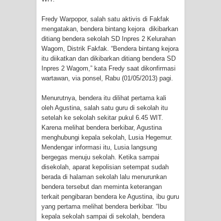
Cenderawasih di Ujung Timur
Fredy Warpopor, salah satu aktivis di Fakfak
mengatakan, bendera bintang kejora dikibarkan
Indonesia
ditiang bendera sekolah SD Inpres 2 Kelurahan
Wagom, Distrik Fakfak. “Bendera bintang kejora
Profil Lengkap Aceh, Provinsi
itu diikatkan dan dikibarkan ditiang bendera SD
Inpres 2 Wagom,” kata Fredy saat dikonfirmasi
Istimewa di Ujung Sumatera
wartawan, via ponsel, Rabu (01/05/2013) pagi.
Lima Rumah Pribadi Terbakar Di
Menurutnya, bendera itu dilihat pertama kali
oleh Agustina, salah satu guru di sekolah itu
Hamadi Jayapura Selatan
setelah ke sekolah sekitar pukul 6.45 WIT.
Karena melihat bendera berkibar, Agustina
Gempa M3,3 Guncang Nabire, BMKG
menghubungi kepala sekolah, Lusia Hegemur.
Mendengar informasi itu, Lusia langsung
Imbau Waspada Susulan
bergegas menuju sekolah. Ketika sampai
disekolah, aparat kepolisian setempat sudah
Mama-Mama Pasar Lama Sentani
berada di halaman sekolah lalu menurunkan
bendera tersebut dan meminta keterangan
terkait pengibaran bendera ke Agustina, ibu guru
Protes Tumpukan Sampah dengan
yang pertama melihat bendera berkibar. “Ibu
kepala sekolah sampai di sekolah, bendera
Menghambur ke Tengah Jalan