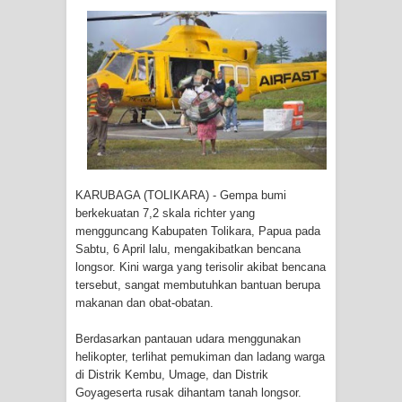
Tiga Personel Polresta Jayapura Kota
Jalani Sidang BP4R di Jayapura
Kapolresta Jayapura Kota
Mengapresiasi Antusiasme Warga
Saat Nonton Bareng Final Piala Dunia
KARUBAGA (TOLIKARA) - Gempa bumi
2026 di Lapangan Karang PTC Entrop
berkekuatan 7,2 skala richter yang
mengguncang Kabupaten Tolikara, Papua pada
Kebakaran Hanguskan Satu Rumah
Sabtu, 6 April lalu, mengakibatkan bencana
longsor. Kini warga yang terisolir akibat bencana
di Kompleks Asrama Polisi Sorong
tersebut, sangat membutuhkan bantuan berupa
makanan dan obat-obatan.
Profil Lengkap Papua Barat, Bumi
Berdasarkan pantauan udara menggunakan
helikopter, terlihat pemukiman dan ladang warga
Cenderawasih di Ujung Barat Papua
di Distrik Kembu, Umage, dan Distrik
Goyageserta rusak dihantam tanah longsor.
Profil Lengkap Provinsi Papua, Bumi