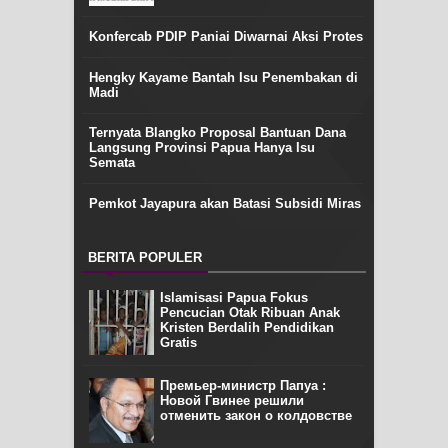
Konfercab PDIP Paniai Diwarnai Aksi Protes
Hengky Kayame Bantah Isu Penembakan di
Madi
Ternyata Blangko Proposal Bantuan Dana
Langsung Provinsi Papua Hanya Isu
Semata
Pemkot Jayapura akan Batasi Subsidi Miras
BERITA POPULER
Islamisasi Papua Fokus
Pencucian Otak Ribuan Anak
Kristen Berdalih Pendidikan
Gratis
Премьер-министр Папуа :
Новой Гвинее решили
отменить закон о колдовстве