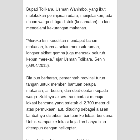
Bupati Tolikara, Usman Wanimbo, yang ikut
Cenderawasih di Ujung Timur
melakukan peninjauan udara, menjelaskan, ada
ribuan warga di tiga distrik (kecamatan) itu kini
Indonesia
mengalami kekurangan makanan.
Profil Lengkap Aceh, Provinsi
“Mereka kini kesulitan mendapat bahan
makanan, karena selain merusak rumah,
Istimewa di Ujung Sumatera
longsor akibat gempa juga merusak seluruh
kebun mereka," ujar Usman Tolikara, Senin
Lima Rumah Pribadi Terbakar Di
(08/04/2013).
Hamadi Jayapura Selatan
Dia pun berharap, pemerintah provinsi turun
tangan untuk memberi bantuan berupa
Gempa M3,3 Guncang Nabire, BMKG
makanan, air bersih, dan obat-obatan kepada
warga. Sulitnya akses transportasi menuju
Imbau Waspada Susulan
lokasi bencana yang terletak di 2.700 meter di
atas permukaan laut, dituding sebagai alasan
lambatnya distribusi bantuan ke lokasi bencana.
Mama-Mama Pasar Lama Sentani
Untuk sampai ke lokasi kejadian hanya bisa
ditempuh dengan helikopter.
Protes Tumpukan Sampah dengan