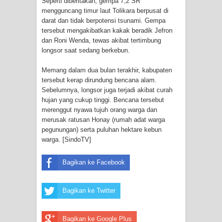
Seperti diberitakan, gempa 7,2 SR
Menghambur ke Tengah Jalan
mengguncang timur laut Tolikara berpusat di
darat dan tidak berpotensi tsunami. Gempa
Polres Jayapura Terima Laporan
tersebut mengakibatkan kakak beradik Jefron
dan Roni Wenda, tewas akibat tertimbung
Hilangnya Agustina Ester Bonsapia
longsor saat sedang berkebun.
Marthen Medlama Sebut Pemprov
Memang dalam dua bulan terakhir, kabupaten
tersebut kerap dirundung bencana alam.
Papua Siapkan 1000 Kuota Beasiswa
Sebelumnya, longsor juga terjadi akibat curah
hujan yang cukup tinggi. Bencana tersebut
Mace
merenggut nyawa tujuh orang warga dan
merusak ratusan Honay (rumah adat warga
BRI Region 18 Jayapura Salurkan
pegunungan) serta puluhan hektare kebun
warga. [SindoTV]
Bantuan CSR untuk RS Bhayangkara
Bagikan ke Facebook
Polda Papua pada Peringatan Hari
Bhayangkara ke-80
Bagikan ke Twitter
Indonesia Turns Remote Papua
Bagikan ke Google Plus