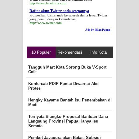
http://www.facebook.com
Daftar akun Twitter anda secepatnya
Promosikan bisnis anda ke seluruh dunia lewat Twitter
yang penuh dengan kemudahan
http://www.twitter.com
Ads by Iklan Papua
10 Populer
Rekomendasi
Info Kota
Tangguh Mart Kota Sorong Buka V-Sport
Cafe
Konfercab PDIP Paniai Diwarnai Aksi
Protes
Hengky Kayame Bantah Isu Penembakan di
Madi
Ternyata Blangko Proposal Bantuan Dana
Langsung Provinsi Papua Hanya Isu
Semata
Pemkot Jayapura akan Batasi Subsidi