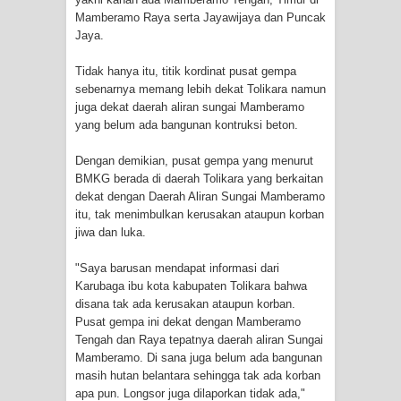
Mamberamo Raya serta Jayawijaya dan Puncak
Cenderawasih di Ujung Timur
Jaya.
Indonesia
Tidak hanya itu, titik kordinat pusat gempa
sebenarnya memang lebih dekat Tolikara namun
Profil Lengkap Aceh, Provinsi
juga dekat daerah aliran sungai Mamberamo
yang belum ada bangunan kontruksi beton.
Istimewa di Ujung Sumatera
Dengan demikian, pusat gempa yang menurut
Lima Rumah Pribadi Terbakar Di
BMKG berada di daerah Tolikara yang berkaitan
dekat dengan Daerah Aliran Sungai Mamberamo
Hamadi Jayapura Selatan
itu, tak menimbulkan kerusakan ataupun korban
jiwa dan luka.
Gempa M3,3 Guncang Nabire, BMKG
"Saya barusan mendapat informasi dari
Imbau Waspada Susulan
Karubaga ibu kota kabupaten Tolikara bahwa
disana tak ada kerusakan ataupun korban.
Mama-Mama Pasar Lama Sentani
Pusat gempa ini dekat dengan Mamberamo
Tengah dan Raya tepatnya daerah aliran Sungai
Mamberamo. Di sana juga belum ada bangunan
Protes Tumpukan Sampah dengan
masih hutan belantara sehingga tak ada korban
apa pun. Longsor juga dilaporkan tidak ada,"
Menghambur ke Tengah Jalan