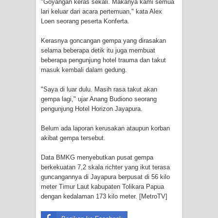
"Goyangan keras sekali. Makanya kami semua
Frontier into National Food Belt with
lari keluar dari acara pertemuan," kata Alex
Loen seorang peserta Konferta.
Mechanized Rice Expansion
Kerasnya goncangan gempa yang dirasakan
Mentan Tinjau Program Cetak Sawah
selama beberapa detik itu juga membuat
beberapa pengunjung hotel trauma dan takut
dan Penanaman Padi di Merauke
masuk kembali dalam gedung.
Mantan Sekda Jayawijaya Jadi
"Saya di luar dulu. Masih rasa takut akan
gempa lagi," ujar Anang Budiono seorang
Tersangka Kasus Korupsi Jalan
pengunjung Hotel Horizon Jayapura.
Lingkar
Belum ada laporan kerusakan ataupun korban
akibat gempa tersebut.
Papuan Artisans Take Center Stage
Data BMKG menyebutkan pusat gempa
berkekuatan 7,2 skala richter yang ikut terasa
at Indonesia's National Craft
guncangannya di Jayapura berpusat di 56 kilo
meter Timur Laut kabupaten Tolikara Papua
Anniversary in Makassar
dengan kedalaman 173 kilo meter. [MetroTV]