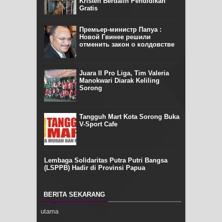
Kristen Berdalih Pendidikan
Gratis
Премьер-министр Папуа :
Новой Гвинее решили
отменить закон о колдовстве
Juara II Pro Liga, Tim Valeria
Manokwari Diarak Keliling
Sorong
Tangguh Mart Kota Sorong Buka
V-Sport Cafe
Lembaga Solidaritas Putra Putri Bangsa
(LSPPB) Hadir di Provinsi Papua
BERITA SEKARANG
utama