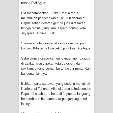
terang Didi Agus.
Polres Jayapura Terima Laporan
Dia menambahkan, BPBD Papua terus
melakukan pengecekan di seluruh daerah di
Hilangnya Agustina Ester Bonsapia
Papua sebab getaran gempa juga dirasakan
hingga radius yang jauh, seperti contoh kota
Marthen Medlama Sebut Pemprov
Jayapura, Timika, Biak.
Papua Siapkan 1000 Kuota Beasiswa
"Belum ada laporan soal kerusakan maupun
korban. Kita terus kroscek," pungkas Didi Agus.
Mace
Sebelumnya dilaporkan guncangan gempa juga
BRI Region 18 Jayapura Salurkan
dirasakan masyarakat kota Jayapura dan
sekitarnya yang berhamburan keluar rumah dan
Bantuan CSR untuk RS Bhayangkara
bangunan lainnya.
Polda Papua pada Peringatan Hari
Bahkan, para wartawan yang sedang mengikuti
Konferensi Tahunan Aliansi Jurnalis Independen
Papua di salah satu hotel di Jayapura langsung
Bhayangkara ke-80
berhamburan bersama para pengunjung hotel
lainnya.
Indonesia Turns Remote Papua