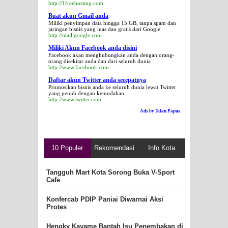
http://1freehosting.com
Buat akun Gmail anda
Miliki penyimpan data hingga 15 GB, tanpa spam dan
jaringan bisnis yang luas dan gratis dari Google
http://mail.google.com
Miliki Akun Facebook anda disini
Facebook akan menghubungkan anda dengan orang-
orang disekitar anda dan dari seluruh dunia
http://www.facebook.com
Daftar akun Twitter anda secepatnya
Promosikan bisnis anda ke seluruh dunia lewat Twitter
yang penuh dengan kemudahan
http://www.twitter.com
Ads by Iklan Papua
10 Populer
Rekomendasi
Info Kota
Tangguh Mart Kota Sorong Buka V-Sport
Cafe
Konfercab PDIP Paniai Diwarnai Aksi
Protes
Hengky Kayame Bantah Isu Penembakan di