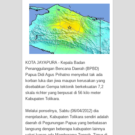
Tiga Personel Polresta Jayapura Kota
Jalani Sidang BP4R di Jayapura
Kapolresta Jayapura Kota
Mengapresiasi Antusiasme Warga
Saat Nonton Bareng Final Piala Dunia
KOTA JAYAPURA - Kepala Badan
2026 di Lapangan Karang PTC Entrop
Penanggulangan Bencana Daerah (BPBD)
Papua Didi Agus Prihatno menyebut tak ada
Kebakaran Hanguskan Satu Rumah
korban luka dan jiwa maupun kerusakan yang
disebabkan Gempa tektonik berkekuatan 7,2
di Kompleks Asrama Polisi Sorong
skala richter yang berpusat di 56 kilo meter
Kabupaten Tolikara.
Profil Lengkap Papua Barat, Bumi
Melalui ponselnya, Sabtu (06/04/2012) dia
Cenderawasih di Ujung Barat Papua
menjelaskan, Kabupaten Tolikara sendiri adalah
daerah di Pegunungan Papua yang berbatasan
langsung dengan beberapa kabupaten lainnya
Profil Lengkap Provinsi Papua, Bumi
yakni kanan ada Mamberamo Tengah, Timur di