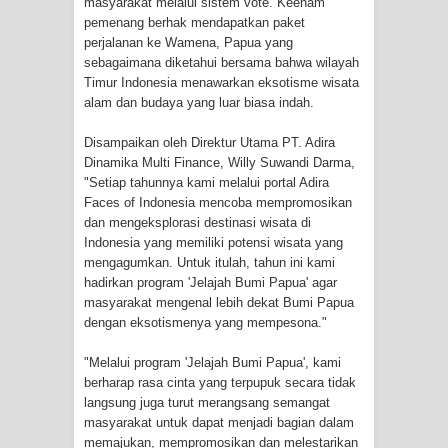
masyarakat melalui sistem vote. Keenam
pemenang berhak mendapatkan paket
Polres Jayapura Terima Laporan
perjalanan ke Wamena, Papua yang
sebagaimana diketahui bersama bahwa wilayah
Hilangnya Agustina Ester Bonsapia
Timur Indonesia menawarkan eksotisme wisata
alam dan budaya yang luar biasa indah.
Marthen Medlama Sebut Pemprov
Disampaikan oleh Direktur Utama PT. Adira
Dinamika Multi Finance, Willy Suwandi Darma,
Papua Siapkan 1000 Kuota Beasiswa
"Setiap tahunnya kami melalui portal Adira
Faces of Indonesia mencoba mempromosikan
Mace
dan mengeksplorasi destinasi wisata di
Indonesia yang memiliki potensi wisata yang
BRI Region 18 Jayapura Salurkan
mengagumkan. Untuk itulah, tahun ini kami
hadirkan program 'Jelajah Bumi Papua' agar
Bantuan CSR untuk RS Bhayangkara
masyarakat mengenal lebih dekat Bumi Papua
dengan eksotismenya yang mempesona."
Polda Papua pada Peringatan Hari
"Melalui program 'Jelajah Bumi Papua', kami
Bhayangkara ke-80
berharap rasa cinta yang terpupuk secara tidak
langsung juga turut merangsang semangat
Indonesia Turns Remote Papua
masyarakat untuk dapat menjadi bagian dalam
memajukan, mempromosikan dan melestarikan