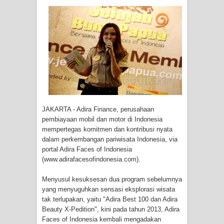
Tiga Personel Polresta Jayapura Kota
Jalani Sidang BP4R di Jayapura
Kapolresta Jayapura Kota
Mengapresiasi Antusiasme Warga
Saat Nonton Bareng Final Piala Dunia
JAKARTA - Adira Finance, perusahaan
2026 di Lapangan Karang PTC Entrop
pembiayaan mobil dan motor di Indonesia
mempertegas komitmen dan kontribusi nyata
Kebakaran Hanguskan Satu Rumah
dalam perkembangan pariwisata Indonesia, via
portal Adira Faces of Indonesia
di Kompleks Asrama Polisi Sorong
(www.adirafacesofindonesia.com).
Profil Lengkap Papua Barat, Bumi
Menyusul kesuksesan dua program sebelumnya
yang menyuguhkan sensasi eksplorasi wisata
Cenderawasih di Ujung Barat Papua
tak terlupakan, yaitu "Adira Best 100 dan Adira
Beauty X-Pedition", kini pada tahun 2013, Adira
Profil Lengkap Provinsi Papua, Bumi
Faces of Indonesia kembali mengadakan