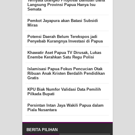
Ternyata Blangko Proposal Bantuan Dana
Langsung Provinsi Papua Hanya Isu
Semata
Pemkot Jayapura akan Batasi Subsidi
Miras
Potensi Daerah Belum Terekspos jadi
Penyebab Kurangnya Investasi di Papua
Khawatir Aset Papua TV Dirusak, Lukas
Enembe Kerahkan Satu Regu Polisi
Islamisasi Papua Fokus Pencucian Otak
Ribuan Anak Kristen Berdalih Pendidikan
Gratis
KPU Biak Numfor Validasi Data Pemilih
Pilkada Bupati
Persintan Intan Jaya Wakili Papua dalam
Piala Nusantara
BERITA PILIHAN