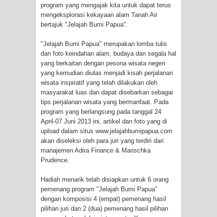
program yang mengajak kita untuk dapat terus
Cenderawasih di Ujung Timur
mengeksplorasi kekayaan alam Tanah Air
bertajuk "Jelajah Bumi Papua".
Indonesia
"Jelajah Bumi Papua" merupakan lomba tulis
Profil Lengkap Aceh, Provinsi
dan foto keindahan alam, budaya dan segala hal
yang berkaitan dengan pesona wisata negeri
Istimewa di Ujung Sumatera
yang kemudian diulas menjadi kisah perjalanan
wisata inspiratif yang telah dilakukan oleh
masyarakat luas dan dapat disebarkan sebagai
Lima Rumah Pribadi Terbakar Di
tips perjalanan wisata yang bermanfaat. Pada
program yang berlangsung pada tanggal 24
Hamadi Jayapura Selatan
April-07 Juni 2013 ini, artikel dan foto yang di
upload dalam situs www.jelajahbumipapua.com
Gempa M3,3 Guncang Nabire, BMKG
akan diseleksi oleh para juri yang terdiri dari
manajemen Adira Finance & Marischka
Imbau Waspada Susulan
Prudence.
Mama-Mama Pasar Lama Sentani
Hadiah menarik telah disiapkan untuk 6 orang
pemenang program "Jelajah Bumi Papua"
Protes Tumpukan Sampah dengan
dengan komposisi 4 (empat) pemenang hasil
pilihan juri dan 2 (dua) pemenang hasil pilihan
Menghambur ke Tengah Jalan