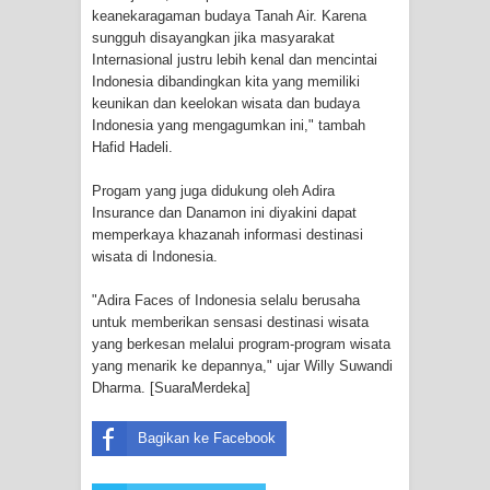
Frontier into National Food Belt with
keanekaragaman budaya Tanah Air. Karena
sungguh disayangkan jika masyarakat
Mechanized Rice Expansion
Internasional justru lebih kenal dan mencintai
Indonesia dibandingkan kita yang memiliki
Mentan Tinjau Program Cetak Sawah
keunikan dan keelokan wisata dan budaya
Indonesia yang mengagumkan ini," tambah
Hafid Hadeli.
dan Penanaman Padi di Merauke
Progam yang juga didukung oleh Adira
Mantan Sekda Jayawijaya Jadi
Insurance dan Danamon ini diyakini dapat
memperkaya khazanah informasi destinasi
Tersangka Kasus Korupsi Jalan
wisata di Indonesia.
Lingkar
"Adira Faces of Indonesia selalu berusaha
untuk memberikan sensasi destinasi wisata
Papuan Artisans Take Center Stage
yang berkesan melalui program-program wisata
yang menarik ke depannya," ujar Willy Suwandi
at Indonesia's National Craft
Dharma. [SuaraMerdeka]
Anniversary in Makassar
Bagikan ke Facebook
Presenter TVRI Papua Barat Yanto