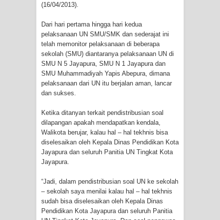
Frontier into National Food Belt with
(16/04/2013).
Dari hari pertama hingga hari kedua
Mechanized Rice Expansion
pelaksanaan UN SMU/SMK dan sederajat ini
telah memonitor pelaksanaan di beberapa
Mentan Tinjau Program Cetak Sawah
sekolah (SMU) diantaranya pelaksanaan UN di
SMU N 5 Jayapura, SMU N 1 Jayapura dan
dan Penanaman Padi di Merauke
SMU Muhammadiyah Yapis Abepura, dimana
pelaksanaan dari UN itu berjalan aman, lancar
Mantan Sekda Jayawijaya Jadi
dan sukses.
Tersangka Kasus Korupsi Jalan
Ketika ditanyan terkait pendistribusian soal
dilapangan apakah mendapatkan kendala,
Lingkar
Walikota berujar, kalau hal – hal tekhnis bisa
diselesaikan oleh Kepala Dinas Pendidikan Kota
Papuan Artisans Take Center Stage
Jayapura dan seluruh Panitia UN Tingkat Kota
Jayapura.
at Indonesia's National Craft
“Jadi, dalam pendistribusian soal UN ke sekolah
Anniversary in Makassar
– sekolah saya menilai kalau hal – hal tekhnis
sudah bisa diselesaikan oleh Kepala Dinas
Presenter TVRI Papua Barat Yanto
Pendidikan Kota Jayapura dan seluruh Panitia