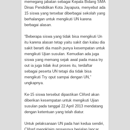
memegang jabatan sebagai Kepala Bidang SMA
Cenderawasih di Ujung Timur
Dinas Pendidikan Kota Jayapura, menyebut ada
15 siswa yang tersebar diberbagai sekolah yang
Indonesia
berhalangan untuk mengikuti UN karena
berbagai alasan.
Profil Lengkap Aceh, Provinsi
“Beberapa siswa yang tidak bisa mengikuti Un
itu karena alasan tetap yaitu sakit dan kalau dia
Istimewa di Ujung Sumatera
sakit berarti dia masih punya kesempatan untuk
mengikuti Ujian susulan. Kemudian ada juga
Lima Rumah Pribadi Terbakar Di
siswa yang memang sejak awal pada masa try
out ia juga tidak ikut proses itu, terdaftar
Hamadi Jayapura Selatan
sebagai peserta UN tetapi dia tidak bisa
mengikuti Try oput sampai dengan UN,”
Gempa M3,3 Guncang Nabire, BMKG
ungkapnya.
Imbau Waspada Susulan
Ke-15 siswa tersebut dipastikan Cliford akan
diberikan kesempatan untuk mengikuti Ujian
Mama-Mama Pasar Lama Sentani
susulan pada tanggal 22 April 2013 mendatang
dengan ketentuan yang telah diatur.
Protes Tumpukan Sampah dengan
Untuk pelaksanaan UN pada hari kedua sendiri,
Menghambur ke Tengah Jalan
Cliford mengklaim prosesnya berjalan lancar