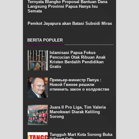
Ternyata Blangko Proposal Bantuan Dana
Langsung Provinsi Papua Hanya Isu
Semata
Pemkot Jayapura akan Batasi Subsidi Miras
BERITA POPULER
Islamisasi Papua Fokus
Pencucian Otak Ribuan Anak
Kristen Berdalih Pendidikan
Gratis
Премьер-министр Папуа :
Новой Гвинее решили
отменить закон о колдовстве
Juara II Pro Liga, Tim Valeria
Manokwari Diarak Keliling
Sorong
Tangguh Mart Kota Sorong Buka