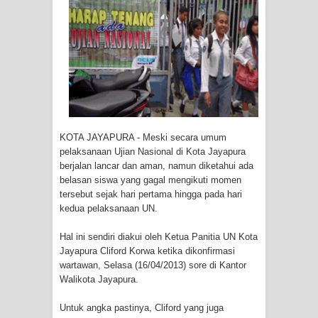
Tiga Personel Polresta Jayapura Kota
Jalani Sidang BP4R di Jayapura
Kapolresta Jayapura Kota
Mengapresiasi Antusiasme Warga
Saat Nonton Bareng Final Piala Dunia
KOTA JAYAPURA - Meski secara umum
pelaksanaan Ujian Nasional di Kota Jayapura
2026 di Lapangan Karang PTC Entrop
berjalan lancar dan aman, namun diketahui ada
belasan siswa yang gagal mengikuti momen
Kebakaran Hanguskan Satu Rumah
tersebut sejak hari pertama hingga pada hari
kedua pelaksanaan UN.
di Kompleks Asrama Polisi Sorong
Hal ini sendiri diakui oleh Ketua Panitia UN Kota
Profil Lengkap Papua Barat, Bumi
Jayapura Cliford Korwa ketika dikonfirmasi
wartawan, Selasa (16/04/2013) sore di Kantor
Cenderawasih di Ujung Barat Papua
Walikota Jayapura.
Profil Lengkap Provinsi Papua, Bumi
Untuk angka pastinya, Cliford yang juga