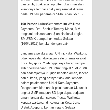
dan tertib, tidak ada lagi ditemukan masalah
Polres Jayapura Terima Laporan
kurangnya lembar soal yang sempat ditemui
pada UN hari pertama di SMA 3 dan SMK 5.
Hilangnya Agustina Ester Bonsapia
100 Persen Lulus
Sementara itu Walikota
Jayapura, Drs. Benhur Tommy Mano, MM
Marthen Medlama Sebut Pemprov
megakui pelaksanaan Ujian Nasional tingkat
SMU/SMK sampa hari kedua Selasa
Papua Siapkan 1000 Kuota Beasiswa
(16/04/2013) berjalan dengan baik.
Mace
Lancarnya pelaksanaan UN ini, kata Walikota,
tidak lepas dari dukungan seluruh masyarakat
BRI Region 18 Jayapura Salurkan
Kota Jayapura. “Sehingga saya harap sampai
akhir pelaksanaan UN untuk tingkat SMU/SMK
Bantuan CSR untuk RS Bhayangkara
dan sederajatnya itu juga berjalan aman, lancar
dan sukses, yang artinya tidak ada kendala
Polda Papua pada Peringatan Hari
dalam pelaksanaan UN di Kota Jayapura.
Dengan demikian untuk pelaksanaan UN untuk
Bhayangkara ke-80
tingkat SMP maupun SD juga dapat berjalan
aman, lancar dan sukses,” ucap Walikota.
Indonesia Turns Remote Papua
kepada wartawan di Kelurahan Kota Baru,
Distrik Abepura, kemarin siang Selasa