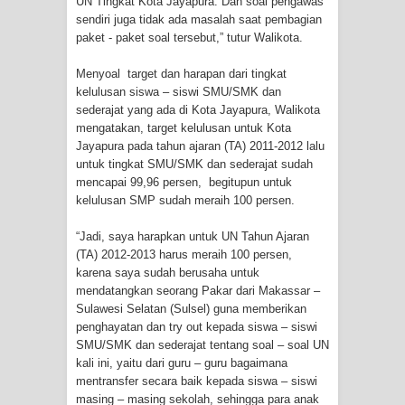
UN Tingkat Kota Jayapura. Dan soal pengawas
sendiri juga tidak ada masalah saat pembagian
Idorway Masih Hilang
paket - paket soal tersebut,” tutur Walikota.
Menyoal target dan harapan dari tingkat
kelulusan siswa – siswi SMU/SMK dan
sederajat yang ada di Kota Jayapura, Walikota
mengatakan, target kelulusan untuk Kota
Jayapura pada tahun ajaran (TA) 2011-2012 lalu
untuk tingkat SMU/SMK dan sederajat sudah
mencapai 99,96 persen, begitupun untuk
kelulusan SMP sudah meraih 100 persen.
“Jadi, saya harapkan untuk UN Tahun Ajaran
(TA) 2012-2013 harus meraih 100 persen,
karena saya sudah berusaha untuk
mendatangkan seorang Pakar dari Makassar –
Sulawesi Selatan (Sulsel) guna memberikan
penghayatan dan try out kepada siswa – siswi
SMU/SMK dan sederajat tentang soal – soal UN
kali ini, yaitu dari guru – guru bagaimana
mentransfer secara baik kepada siswa – siswi
masing – masing sekolah, sehingga para anak