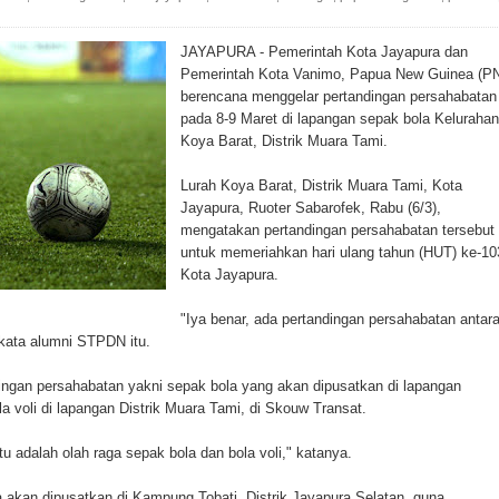
ada Susulan
JAYAPURA - Pemerintah Kota Jayapura dan
an Sampah dengan Menghambur ke Tengah Jalan
Pemerintah Kota Vanimo, Papua New Guinea (P
berencana menggelar pertandingan persahabatan
ina Ester Bonsapia
pada 8-9 Maret di lapangan sepak bola Kelurahan
Koya Barat, Distrik Muara Tami.
 1000 Kuota Beasiswa Mace
Lurah Koya Barat, Distrik Muara Tami, Kota
ntuk RS Bhayangkara Polda Papua pada Peringatan Hari
Jayapura, Ruoter Sabarofek, Rabu (6/3),
mengatakan pertandingan persahabatan tersebut
untuk memeriahkan hari ulang tahun (HUT) ke-10
Kota Jayapura.
onal Food Belt with Mechanized Rice Expansion
"Iya benar, ada pertandingan persahabatan antar
man Padi di Merauke
kata alumni STPDN itu.
orupsi Jalan Lingkar
ingan persahabatan yakni sepak bola yang akan dipusatkan di lapangan
a voli di lapangan Distrik Muara Tami, di Skouw Transat.
 National Craft Anniversary in Makassar
u adalah olah raga sepak bola dan bola voli," katanya.
Hilang
akan dipusatkan di Kampung Tobati, Distrik Jayapura Selatan, guna