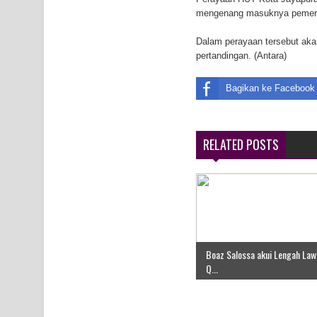
mengenang masuknya pemerinta
Air Terjun Memti Pesona Tersembunyi di Kabupa
Dalam perayaan tersebut akan
Pencarian Hari Keenam Korban Hanyut di Air Terj
pertandingan. (Antara)
K9
Bagikan ke Facebook
RELATED POSTS
Boaz Salossa akui Lengah Law
Q...