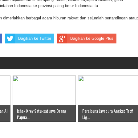
han Indonesia ke provinsi paling timur Indonesia itu.
ten Pegunungan Arfak
 dimeriahkan berbagai acara hiburan rakyat dan sejumlah pertandingan atau
un Memti Belum Hasil, Polisi Periksa Saksi dan Kerahkan
Bagikan ke Twitter
Bagikan ke Google Plus
an Al
Ishak Krey Satu-satunya Orang
Persipura Jayapura Angkat Trofi
Papua...
Lig...