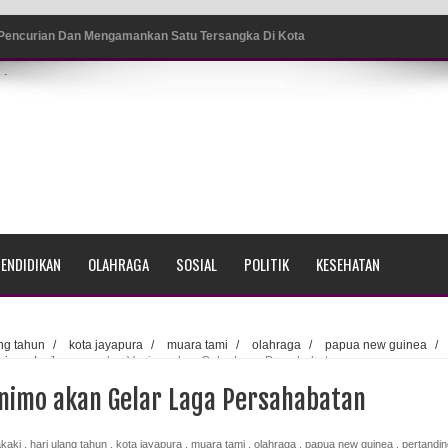
 Pencurian Dan Mengamankan Satu Tersangka Di Kota
.
ang BP4R di Jayapura
sme Warga Saat Nonton Bareng Final Piala Dunia 2026 di
srama Polisi Sorong
ENDIDIKAN
OLAHRAGA
SOSIAL
POLITIK
KESEHATAN
di Ujung Barat Papua
h di Ujung Timur Indonesia
ang tahun
/
kota jayapura
/
muara tami
/
olahraga
/
papua new guinea
/
nimo
/
Jayapura dan Vanimo akan Gelar Laga Persahabatan
Sumatera
nimo akan Gelar Laga Persahabatan
a Selatan
akaki
,
hari ulang tahun
,
kota jayapura
,
muara tami
,
olahraga
,
papua new guinea
,
pertandi