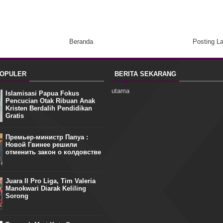
Beranda
Posting L
POPULER
BERITA SEKARANG
utama
Islamisasi Papua Fokus
Pencucian Otak Ribuan Anak
Kristen Berdalih Pendidikan
Gratis
Премьер-министр Папуа :
Новой Гвинее решили
отменить закон о колдовстве
Juara II Pro Liga, Tim Valeria
Manokwari Diarak Keliling
Sorong