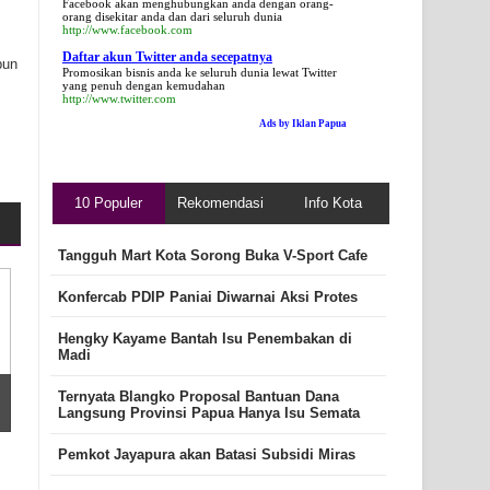
Facebook akan menghubungkan anda dengan orang-
orang disekitar anda dan dari seluruh dunia
http://www.facebook.com
Daftar akun Twitter anda secepatnya
pun
Promosikan bisnis anda ke seluruh dunia lewat Twitter
yang penuh dengan kemudahan
http://www.twitter.com
Ads by Iklan Papua
10 Populer
Rekomendasi
Info Kota
Tangguh Mart Kota Sorong Buka V-Sport Cafe
Konfercab PDIP Paniai Diwarnai Aksi Protes
Hengky Kayame Bantah Isu Penembakan di
Madi
Ternyata Blangko Proposal Bantuan Dana
Langsung Provinsi Papua Hanya Isu Semata
Pemkot Jayapura akan Batasi Subsidi Miras