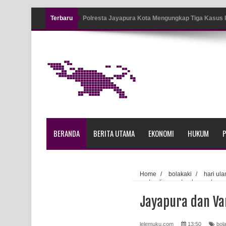
Terbaru
Polresta Jayapura Kota Mengungkap Tiga Kasus
Jayapura
Tiga Personel Polresta Jayapura Kota Jalani Sid
Kapolresta Jayapura Kota Mengapresiasi Antusia
Lapangan Karang PTC Entrop
Kebakaran Hanguskan Satu Rumah di Kompleks A
BERANDA
BERITA UTAMA
EKONOMI
HUKUM
P
Profil Lengkap Papua Barat, Bumi Cenderawasih 
Profil Lengkap Provinsi Papua, Bumi Cenderawasi
Home
/
bolakaki
/
hari ul
pertandingan
/
skouw
/
va
Profil Lengkap Aceh, Provinsi Istimewa di Ujung 
Jayapura dan Va
Lima Rumah Pribadi Terbakar Di Hamadi Jayapur
lelemuku.com
13:50
bol