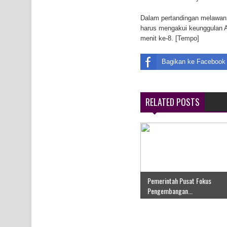
Air Terjun Memti Pesona Tersembunyi di Kabupa
Dalam pertandingan melawan 
harus mengakui keunggulan A
Pencarian Hari Keenam Korban Hanyut di Air Terj
menit ke-8. [
Tempo
]
K9
Bagikan ke Facebook
RELATED POSTS
Pemerintah Pusat Fokus
Pengembangan...