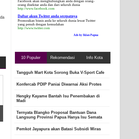
Facebook akan menghubungkan anda dengan orang-
orang disekitar anda dan dari seluruh dunia
http://www.facebook.com
Daftar akun Twitter anda secepatnya
ada
Promosikan bisnis anda ke seluruh dunia lewat Twitter
yang penuh dengan kemudahan
http://www.twitter.com
Ads by Iklan Papua
10 Populer
Rekomendasi
Info Kota
Tangguh Mart Kota Sorong Buka V-Sport Cafe
Konfercab PDIP Paniai Diwarnai Aksi Protes
Hengky Kayame Bantah Isu Penembakan di
Madi
Ternyata Blangko Proposal Bantuan Dana
Langsung Provinsi Papua Hanya Isu Semata
Pemkot Jayapura akan Batasi Subsidi Miras