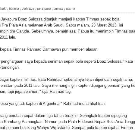
ada Susulan
akaki
,
jakarta
,
olahraga
,
persipura
,
timnas
,
utama
an Sampah dengan Menghambur ke Tengah Jalan
Jayapura Boaz Salossa ditunjuk menjadi kapten Timnas sepak bola
 Pra Piala Asia melawan Arab Saudi, Sabtu malam, 23 Maret 2013. Ini
ina Ester Bonsapia
impin tim Garuda. Sebelumnya, pemain asal Papua itu memimpin Timnas saa
011 lalu.
 1000 Kuota Beasiswa Mace
tih kepala Timnas Rahmad Darmawan pun memberi alasan.
ntuk RS Bhayangkara Polda Papua pada Peringatan Hari
k penghargaan saya kepada seniman sepak bola seperti Boaz Solossa," kata
rtandingan.
onal Food Belt with Mechanized Rice Expansion
agai kapten Timnas, kata Rahmad, sebenarnya telah dipendam sejak lama.
nistan pada 2011 lalu. Saya memang ingin kapten dipegang pemain yang ti
man Padi di Merauke
n, tapi juga seniman," ujar Rahmad lagi.
Messi yang jadi kapten di Argentina," Rahmad menambahkan.
orupsi Jalan Lingkar
ng berubah cepat dalam tiga tahun terakhir. Seringkali kapten dipegang
 National Craft Anniversary in Makassar
rta Bambang Pamungkas. Namun pada Piala Federasi Sepak Bola Asia Tengg
abat pemain belakang Wahyu Wijiastanto. Sempat pula kapten dijabat Firman
Hilang