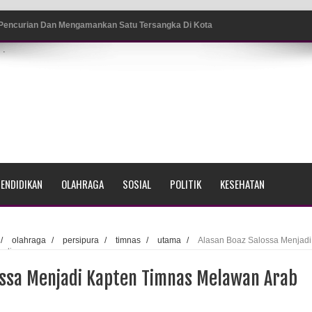
 Pencurian Dan Mengamankan Satu Tersangka Di Kota
.
ang BP4R di Jayapura
sme Warga Saat Nonton Bareng Final Piala Dunia 2026 di
srama Polisi Sorong
ENDIDIKAN
OLAHRAGA
SOSIAL
POLITIK
KESEHATAN
di Ujung Barat Papua
h di Ujung Timur Indonesia
/
olahraga
/
persipura
/
timnas
/
utama
/
Alasan Boaz Salossa Menjadi
udi
Sumatera
ossa Menjadi Kapten Timnas Melawan Arab
a Selatan