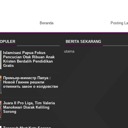
Beranda
Posting L
POPULER
BERITA SEKARANG
utama
Islamisasi Papua Fokus
Pencucian Otak Ribuan Anak
Kristen Berdalih Pendidikan
Gratis
Премьер-министр Папуа :
Новой Гвинее решили
отменить закон о колдовстве
Juara II Pro Liga, Tim Valeria
Manokwari Diarak Keliling
Sorong