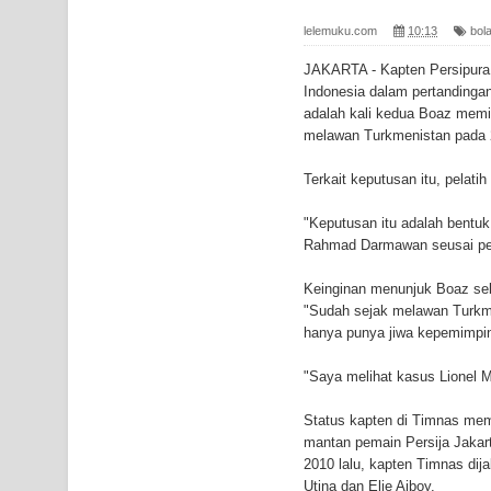
Gempa M3,3 Guncang Nabire, BMKG Imbau Wasp
lelemuku.com
10:13
bol
Mama-Mama Pasar Lama Sentani Protes Tumpuk
JAKARTA - Kapten Persipura 
Indonesia dalam pertandingan
Polres Jayapura Terima Laporan Hilangnya Agust
adalah kali kedua Boaz mem
melawan Turkmenistan pada 2
Marthen Medlama Sebut Pemprov Papua Siapkan
Terkait keputusan itu, pela
BRI Region 18 Jayapura Salurkan Bantuan CSR u
"Keputusan itu adalah bentu
Bhayangkara ke-80
Rahmad Darmawan seusai pe
Indonesia Turns Remote Papua Frontier into Nati
Keinginan menunjuk Boaz seb
"Sudah sejak melawan Turkme
Mentan Tinjau Program Cetak Sawah dan Penana
hanya punya jiwa kepemimpina
"Saya melihat kasus Lionel 
Mantan Sekda Jayawijaya Jadi Tersangka Kasus K
Status kapten di Timnas mema
Papuan Artisans Take Center Stage at Indonesia's
mantan pemain Persija Jaka
2010 lalu, kapten Timnas dij
Presenter TVRI Papua Barat Yanto Idorway Masih 
Utina dan Elie Aiboy.