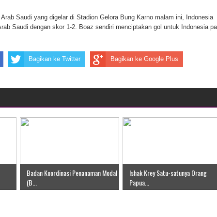
ten Pegunungan Arfak
Arab Saudi yang digelar di Stadion Gelora Bung Karno malam ini, Indonesia
rab Saudi dengan skor 1-2. Boaz sendiri menciptakan gol untuk Indonesia p
un Memti Belum Hasil, Polisi Periksa Saksi dan Kerahkan
Bagikan ke Twitter
Bagikan ke Google Plus
Badan Koordinasi Penanaman Modal
Ishak Krey Satu-satunya Orang
(B...
Papua...