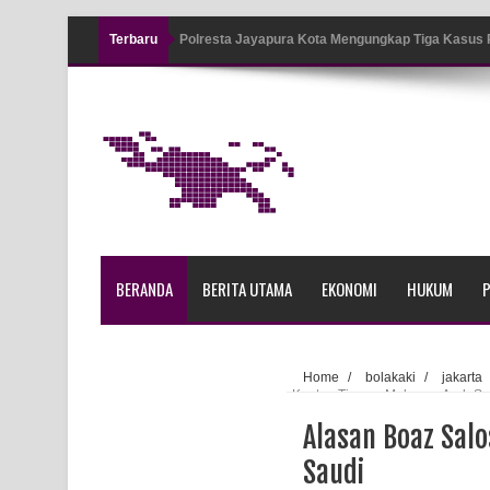
Terbaru
Polresta Jayapura Kota Mengungkap Tiga Kasus
Jayapura
Tiga Personel Polresta Jayapura Kota Jalani Sid
Kapolresta Jayapura Kota Mengapresiasi Antusia
Lapangan Karang PTC Entrop
Kebakaran Hanguskan Satu Rumah di Kompleks A
BERANDA
BERITA UTAMA
EKONOMI
HUKUM
P
Profil Lengkap Papua Barat, Bumi Cenderawasih 
Profil Lengkap Provinsi Papua, Bumi Cenderawasi
Home
/
bolakaki
/
jakarta
Kapten Timnas Melawan Arab Sa
Profil Lengkap Aceh, Provinsi Istimewa di Ujung 
Alasan Boaz Sal
Lima Rumah Pribadi Terbakar Di Hamadi Jayapur
Saudi