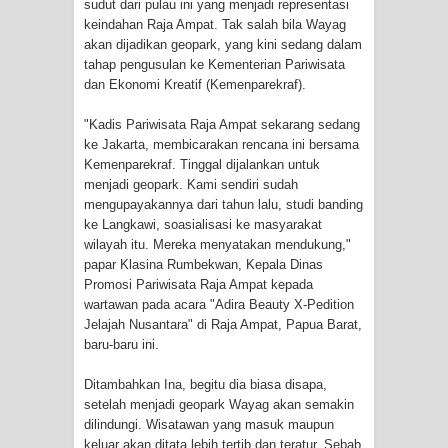
sudut dari pulau ini yang menjadi representasi
Cenderawasih di Ujung Timur
keindahan Raja Ampat. Tak salah bila Wayag
akan dijadikan geopark, yang kini sedang dalam
tahap pengusulan ke Kementerian Pariwisata
Indonesia
dan Ekonomi Kreatif (Kemenparekraf).
Profil Lengkap Aceh, Provinsi
"Kadis Pariwisata Raja Ampat sekarang sedang
ke Jakarta, membicarakan rencana ini bersama
Istimewa di Ujung Sumatera
Kemenparekraf. Tinggal dijalankan untuk
menjadi geopark. Kami sendiri sudah
Lima Rumah Pribadi Terbakar Di
mengupayakannya dari tahun lalu, studi banding
ke Langkawi, soasialisasi ke masyarakat
Hamadi Jayapura Selatan
wilayah itu. Mereka menyatakan mendukung,"
papar Klasina Rumbekwan, Kepala Dinas
Gempa M3,3 Guncang Nabire, BMKG
Promosi Pariwisata Raja Ampat kepada
wartawan pada acara "Adira Beauty X-Pedition
Imbau Waspada Susulan
Jelajah Nusantara" di Raja Ampat, Papua Barat,
baru-baru ini.
Mama-Mama Pasar Lama Sentani
Ditambahkan Ina, begitu dia biasa disapa,
Protes Tumpukan Sampah dengan
setelah menjadi geopark Wayag akan semakin
dilindungi. Wisatawan yang masuk maupun
Menghambur ke Tengah Jalan
keluar akan ditata lebih tertib dan teratur. Sebab