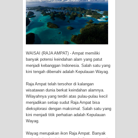
Tiga Personel Polresta Jayapura Kota
Jalani Sidang BP4R di Jayapura
Kapolresta Jayapura Kota
Mengapresiasi Antusiasme Warga
WAISAI (RAJA AMPAT) - Ampat memiliki
Saat Nonton Bareng Final Piala Dunia
banyak potensi keindahan alam yang patut
menjadi kebanggan Indonesia. Salah satu yang
2026 di Lapangan Karang PTC Entrop
kini tengah dibenahi adalah Kepulauan Wayag.
Kebakaran Hanguskan Satu Rumah
Raja Ampat telah tersohor di kalangan
wisatawan dunia berkat keindahan alamnya.
di Kompleks Asrama Polisi Sorong
Wilayahnya yang terdiri atas pulau-pulau kecil
menjadikan setiap sudut Raja Ampat bisa
Profil Lengkap Papua Barat, Bumi
dieksplorasi dengan maksimal. Salah satu yang
kini menjadi titik perhatian adalah Kepulauan
Cenderawasih di Ujung Barat Papua
Wayag.
Profil Lengkap Provinsi Papua, Bumi
Wayag merupakan ikon Raja Ampat. Banyak