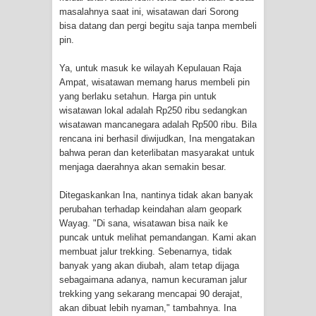
masalahnya saat ini, wisatawan dari Sorong
bisa datang dan pergi begitu saja tanpa membeli
Polres Jayapura Terima Laporan
pin.
Hilangnya Agustina Ester Bonsapia
Ya, untuk masuk ke wilayah Kepulauan Raja
Ampat, wisatawan memang harus membeli pin
Marthen Medlama Sebut Pemprov
yang berlaku setahun. Harga pin untuk
wisatawan lokal adalah Rp250 ribu sedangkan
Papua Siapkan 1000 Kuota Beasiswa
wisatawan mancanegara adalah Rp500 ribu. Bila
rencana ini berhasil diwijudkan, Ina mengatakan
Mace
bahwa peran dan keterlibatan masyarakat untuk
menjaga daerahnya akan semakin besar.
BRI Region 18 Jayapura Salurkan
Ditegaskankan Ina, nantinya tidak akan banyak
Bantuan CSR untuk RS Bhayangkara
perubahan terhadap keindahan alam geopark
Wayag. "Di sana, wisatawan bisa naik ke
Polda Papua pada Peringatan Hari
puncak untuk melihat pemandangan. Kami akan
membuat jalur trekking. Sebenarnya, tidak
Bhayangkara ke-80
banyak yang akan diubah, alam tetap dijaga
sebagaimana adanya, namun kecuraman jalur
Indonesia Turns Remote Papua
trekking yang sekarang mencapai 90 derajat,
akan dibuat lebih nyaman," tambahnya. Ina