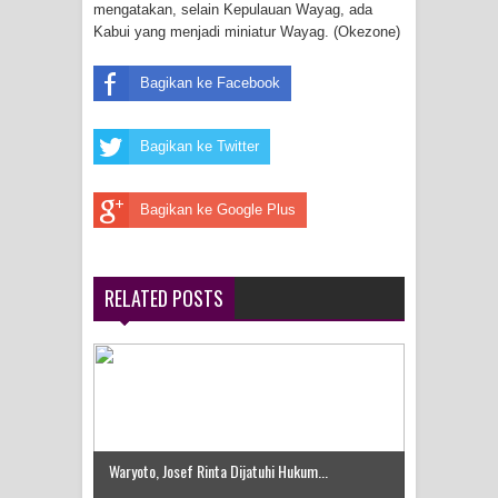
mengatakan, selain Kepulauan Wayag, ada
Frontier into National Food Belt with
Kabui yang menjadi miniatur Wayag. (Okezone)
Mechanized Rice Expansion
Bagikan ke Facebook
Mentan Tinjau Program Cetak Sawah
Bagikan ke Twitter
dan Penanaman Padi di Merauke
Mantan Sekda Jayawijaya Jadi
Bagikan ke Google Plus
Tersangka Kasus Korupsi Jalan
Lingkar
RELATED POSTS
Papuan Artisans Take Center Stage
at Indonesia's National Craft
Anniversary in Makassar
Waryoto, Josef Rinta Dijatuhi Hukum...
Presenter TVRI Papua Barat Yanto