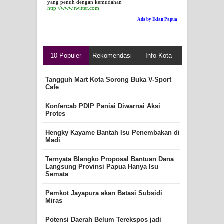
yang penuh dengan kemudahan
http://www.twitter.com
Ads by Iklan Papua
10 Populer
Rekomendasi
Info Kota
Tangguh Mart Kota Sorong Buka V-Sport
Cafe
Konfercab PDIP Paniai Diwarnai Aksi
Protes
Hengky Kayame Bantah Isu Penembakan di
Madi
Ternyata Blangko Proposal Bantuan Dana
Langsung Provinsi Papua Hanya Isu
Semata
Pemkot Jayapura akan Batasi Subsidi
Miras
Potensi Daerah Belum Terekspos jadi