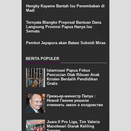
Hengky Kayame Bantah Isu Penembakan di
Madi
Ternyata Blangko Proposal Bantuan Dana
Langsung Provinsi Papua Hanya Isu
Semata
Pemkot Jayapura akan Batasi Subsidi Miras
BERITA POPULER
Islamisasi Papua Fokus
Pencucian Otak Ribuan Anak
Kristen Berdalih Pendidikan
Gratis
Премьер-министр Папуа :
Новой Гвинее решили
отменить закон о колдовстве
Juara II Pro Liga, Tim Valeria
Manokwari Diarak Keliling
Sorong