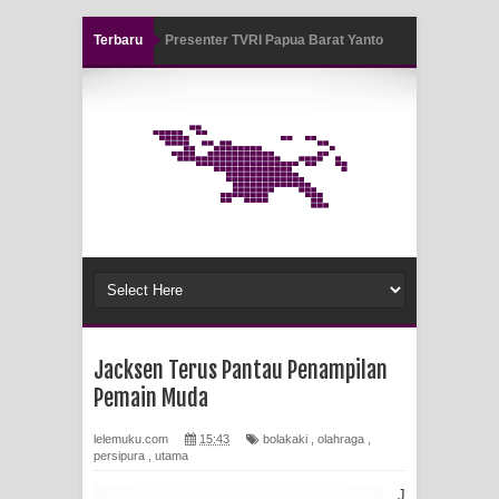
Terbaru
Air Terjun Memti Pesona Tersembunyi
di Kabupaten Pegunungan Arfak
Pencarian Hari Keenam Korban
Hanyut di Air Terjun Memti Belum
Hasil, Polisi Periksa Saksi dan
Kerahkan K9
Polresta Jayapura Kota Mengungkap
Jacksen Terus Pantau Penampilan
Tiga Kasus Pencurian Dan
Pemain Muda
Mengamankan Satu Tersangka Di
lelemuku.com
15:43
bolakaki
,
olahraga
,
persipura
,
utama
Kota Jayapura
J