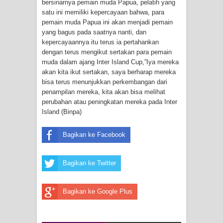
bersinarnya pemain muda Papua, pelatih yang
Frontier into National Food Belt with
satu ini memiliki kepercayaan bahwa, para
pemain muda Papua ini akan menjadi pemain
Mechanized Rice Expansion
yang bagus pada saatnya nanti, dan
kepercayaannya itu terus ia pertahankan
Mentan Tinjau Program Cetak Sawah
dengan terus mengikut sertakan para pemain
muda dalam ajang Inter Island Cup,”Iya mereka
dan Penanaman Padi di Merauke
akan kita ikut sertakan, saya berharap mereka
bisa terus menunjukkan perkembangan dari
Mantan Sekda Jayawijaya Jadi
penampilan mereka, kita akan bisa melihat
perubahan atau peningkatan mereka pada Inter
Tersangka Kasus Korupsi Jalan
Island (Binpa)
Lingkar
Bagikan ke Facebook
Papuan Artisans Take Center Stage
Bagikan ke Twitter
at Indonesia's National Craft
Bagikan ke Google Plus
Anniversary in Makassar
Presenter TVRI Papua Barat Yanto